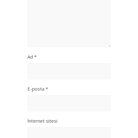
Ad
*
E-posta
*
İnternet sitesi