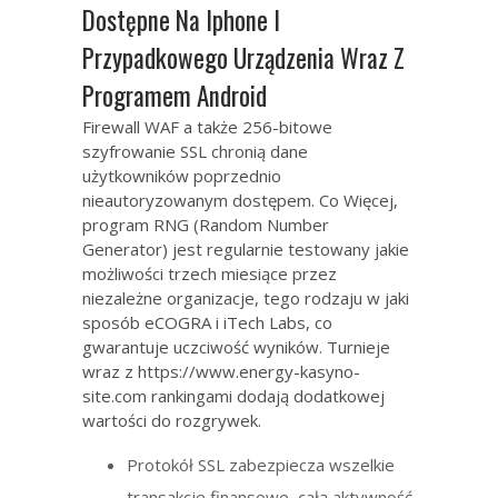
Dostępne Na Iphone I
Przypadkowego Urządzenia Wraz Z
Programem Android
Firewall WAF a także 256-bitowe
szyfrowanie SSL chronią dane
użytkowników poprzednio
nieautoryzowanym dostępem. Co Więcej,
program RNG (Random Number
Generator) jest regularnie testowany jakie
możliwości trzech miesiące przez
niezależne organizacje, tego rodzaju w jaki
sposób eCOGRA i iTech Labs, co
gwarantuje uczciwość wyników. Turnieje
wraz z
https://www.energy-kasyno-
site.com
rankingami dodają dodatkowej
wartości do rozgrywek.
Protokół SSL zabezpiecza wszelkie
transakcje finansowe, całą aktywność