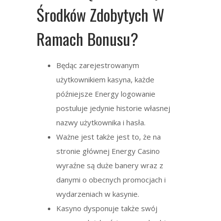
Środków Zdobytych W
Ramach Bonusu?
Będąc zarejestrowanym
użytkownikiem kasyna, każde
późniejsze Energy logowanie
postuluje jedynie historie własnej
nazwy użytkownika i hasła.
Ważne jest także jest to, że na
stronie głównej Energy Casino
wyraźne są duże banery wraz z
danymi o obecnych promocjach i
wydarzeniach w kasynie.
Kasyno dysponuje także swój