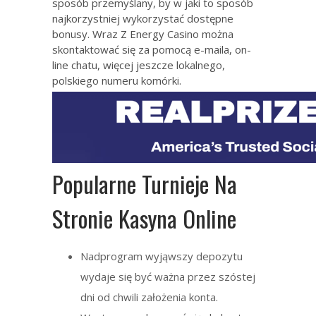
sposób przemyślany, by w jaki to sposób
najkorzystniej wykorzystać dostępne
bonusy. Wraz Z Energy Casino można
skontaktować się za pomocą e-maila, on-
line chatu, więcej jeszcze lokalnego,
polskiego numeru komórki.
Pоpulаrnе Turnіеjе Nа
Strоnіе Kаsуnа Оnlіnе
Nadprogram wyjąwszy depozytu
wydaje się być ważna przez szóstej
dni od chwili założenia konta.