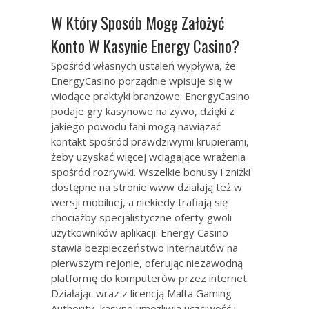
W Który Sposób Mogę Założyć
Konto W Kasynie Energy Casino?
Spośród własnych ustaleń wypływa, że ​​
EnergyCasino porządnie wpisuje się w
wiodące praktyki branżowe. EnergyCasino
podaje gry kasynowe na żywo, dzięki z
jakiego powodu fani mogą nawiązać
kontakt spośród prawdziwymi krupierami,
żeby uzyskać więcej wciągające wrażenia
spośród rozrywki. Wszelkie bonusy i zniżki
dostępne na stronie www działają też w
wersji mobilnej, a niekiedy trafiają się
chociażby specjalistyczne oferty gwoli
użytkowników aplikacji. Energy Casino
stawia bezpieczeństwo internautów na
pierwszym rejonie, oferując niezawodną
platformę do komputerów przez internet.
Działając wraz z licencją Malta Gaming
Authority, kasyno umożliwia uczciwość i