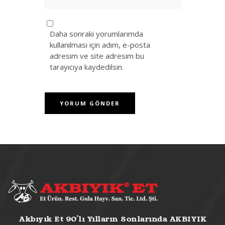
Daha sonraki yorumlarımda
kullanılması için adım, e-posta
adresim ve site adresim bu
tarayıcıya kaydedilsin.
Akbıyık Et 90’lı Yılların Sonlarında AKBIYIK