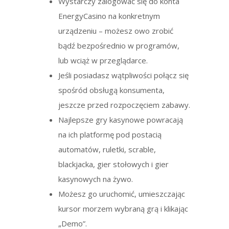
Wystarczy zalogować się do konta
EnergyCasino na konkretnym
urządzeniu – możesz owo zrobić
bądź bezpośrednio w programów,
lub wciąż w przeglądarce.
Jeśli posiadasz wątpliwości połącz się
spośród obsługą konsumenta,
jeszcze przed rozpoczęciem zabawy.
Najlepsze gry kasynowe powracają
na ich platformę pod postacią
automatów, ruletki, scrable,
blackjacka, gier stołowych i gier
kasynowych na żywo.
Możesz go uruchomić, umieszczając
kursor morzem wybraną grą i klikając
„Demo”.