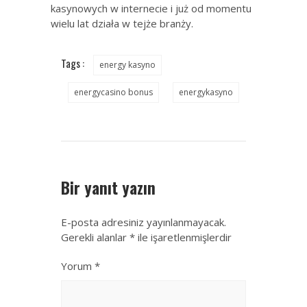
kasynowych w internecie i już od momentu
wielu lat działa w tejże branży.
Tags :
energy kasyno
energycasino bonus
energykasyno
Bir yanıt yazın
E-posta adresiniz yayınlanmayacak.
Gerekli alanlar
*
ile işaretlenmişlerdir
Yorum
*