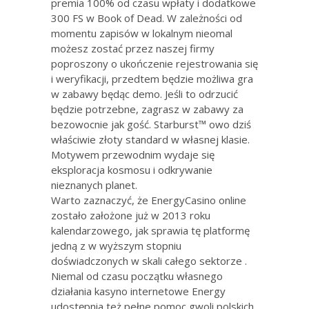
premia 100% od czasu wpłaty i dodatkowe
300 FS w Book of Dead. W zależności od
momentu zapisów w lokalnym nieomal
możesz zostać przez naszej firmy
poproszony o ukończenie rejestrowania się
i weryfikacji, przedtem będzie możliwa gra
w zabawy będąc demo. Jeśli to odrzucić
będzie potrzebne, zagrasz w zabawy za
bezowocnie jak gość. Starburst™ owo dziś
właściwie złoty standard w własnej klasie.
Motywem przewodnim wydaje się
eksploracja kosmosu i odkrywanie
nieznanych planet.
Warto zaznaczyć, że EnergyCasino online
zostało założone już w 2013 roku
kalendarzowego, jak sprawia tę platformę
jedną z w wyższym stopniu
doświadczonych w skali całego sektorze .
Niemal od czasu początku własnego
działania kasyno internetowe Energy
udostępnia też pełne pomoc gwoli polskich