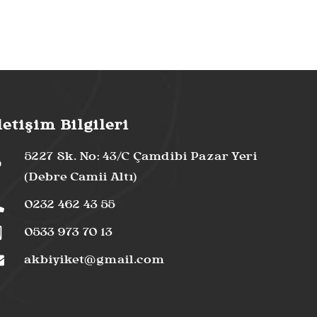
letişim Bilgileri
5227 Sk. No: 43/C Çamdibi Pazar Yeri
(Debre Camii Altı)
0232 462 43 55
0533 973 70 13
akbiyiket@gmail.com