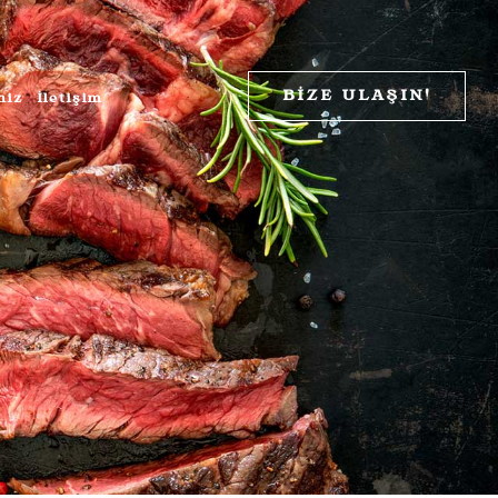
tirilerek İSLAMİ kurallara uygun olarak kesilmektedir.
BİZE ULAŞIN!
miz
İletişim