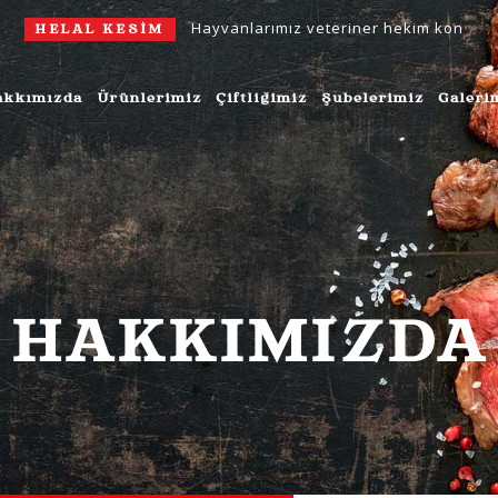
Hayvanlarımız veteriner hekim kontrolünde yetiş
LAL KESİM
akkımızda
Ürünlerimiz
Çiftliğimiz
Şubelerimiz
Galeri
HAKKIMIZDA