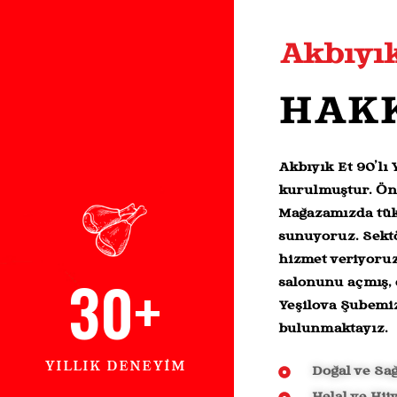
Akbıyı
HAK
Akbıyık Et 90’lı
kurulmuştur. Önc
Mağazamızda tüke
sunuyoruz. Sekt
hizmet veriyoruz
30
+
salonunu açmış, 
Yeşilova Şubemiz
bulunmaktayız.
YILLIK DENEYİM
Doğal ve Sağ