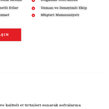
jyenik Kesim
Doğadan Sofranıza
etli Etler
Uzman ve Deneyimli Ekip
izmet
Müşteri Memnuniyeti
AŞIN
ve kaliteli et ürünleri sunarak sofralarına