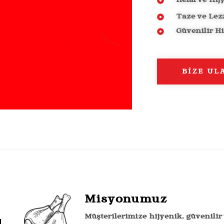
Helal ve Hi
Taze ve Lezz
Güvenilir H
BİZE UL
Misyonumuz
Müşterilerimize hijyenik, güvenilir 