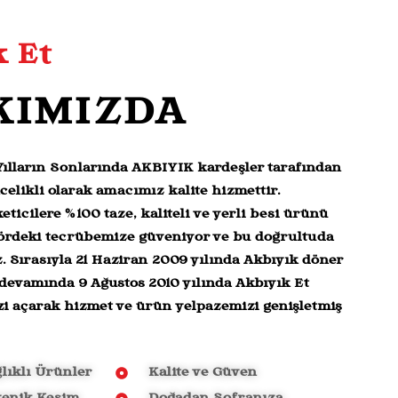
k Et
KIMIZDA
 Yılların Sonlarında AKBIYIK kardeşler tarafından
elikli olarak amacımız kalite hizmettir.
ticilere %100 taze, kaliteli ve yerli besi ürünü
ördeki tecrübemize güveniyor ve bu doğrultuda
. Sırasıyla 21 Haziran 2009 yılında Akbıyık döner
devamında 9 Ağustos 2010 yılında Akbıyık Et
i açarak hizmet ve ürün yelpazemizi genişletmiş
lıklı Ürünler
Kalite ve Güven