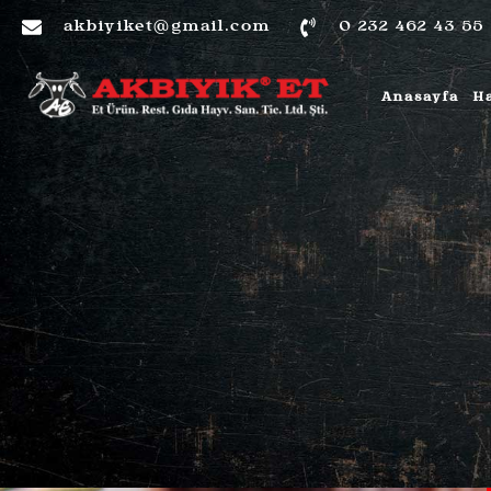
akbiyiket@gmail.com
0 232 462 43 55
HE
Anasayfa
H