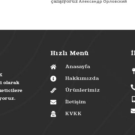
Александр Орловский
çalışıyoruz
Hızlı Menü
İ
Anasayfa
K
Hakkımızda
i olarak
Ürünlerimiz
eticilere
uyoruz.
İletişim
KVKK