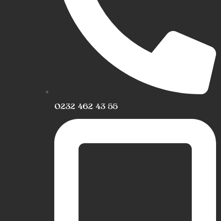
0232 462 43 55