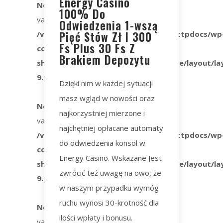
Energy Casino ️
Notice
: Trying to access array offset on
100% Do
value of type bool in
Odwiedzenia 1-wszą
Pięć Stów Zł I 300
/var/www/vhosts/akbiyiket.com.tr/httpdocs/wp
Fs Plus 30 Fs Z
content/plugins/nd-
Brakiem Depozytu
shortcodes/addons/templates/archive/layout/la
9.php
on line
157
Dzięki nim w każdej sytuacji
masz wgląd w nowości oraz
Notice
: Trying to access array offset on
najkorzystniej mierzone i
value of type bool in
najchętniej opłacane automaty
/var/www/vhosts/akbiyiket.com.tr/httpdocs/wp
do odwiedzenia konsol w
content/plugins/nd-
Energy Casino. Wskazane Jest
shortcodes/addons/templates/archive/layout/la
zwrócić też uwagę na owo, że
9.php
on line
157
w naszym przypadku wymóg
ruchu wynosi 30-krotność dla
Notice
: Trying to access array offset on
ilości wpłaty i bonusu.
value of type bool in