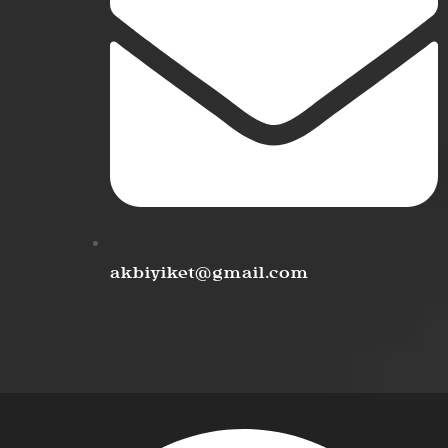
akbiyiket@gmail.com