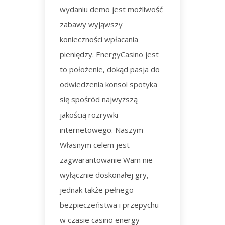
wydaniu demo jest możliwość
zabawy wyjąwszy
konieczności wpłacania
pieniędzy. EnergyCasino jest
to położenie, dokąd pasja do
odwiedzenia konsol spotyka
się spośród najwyższą
jakością rozrywki
internetowego. Naszym
Własnym celem jest
zagwarantowanie Wam nie
wyłącznie doskonałej gry,
jednak także pełnego
bezpieczeństwa i przepychu
w czasie casino energy