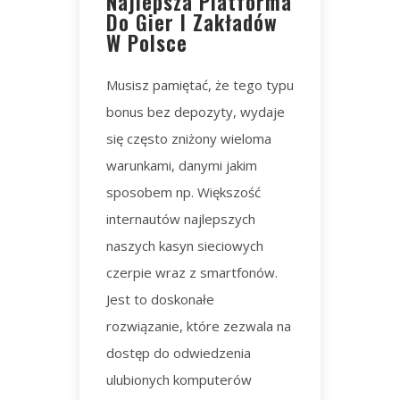
Najlepsza Platforma
Do Gier I Zakładów
W Polsce
Musisz pamiętać, że tego typu
bonus bez depozyty, wydaje
się często zniżony wieloma
warunkami, danymi jakim
sposobem np. Większość
internautów najlepszych
naszych kasyn sieciowych
czerpie wraz z smartfonów.
Jest to doskonałe
rozwiązanie, które zezwala na
dostęp do odwiedzenia
ulubionych komputerów