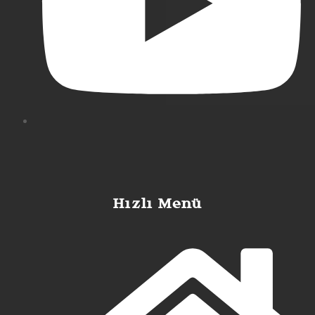
Hızlı Menü