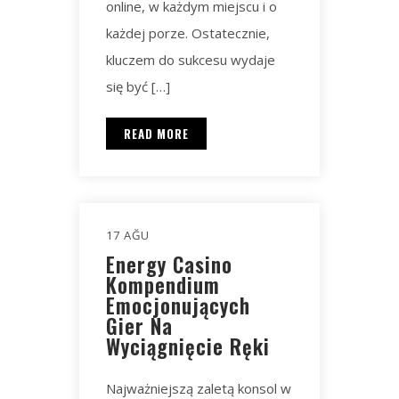
online, w każdym miejscu i o
każdej porze. Ostatecznie,
kluczem do sukcesu wydaje
się być […]
READ MORE
17 AĞU
Energy Casino
Kompendium
Emocjonujących
Gier Na
Wyciągnięcie Ręki
Najważniejszą zaletą konsol w