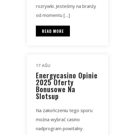
rozrywki. Jesteśmy na branży
od momentu […]
READ MORE
17 AĞU
Energycasino Opinie
2025 Oferty
Bonusowe Na
Slotsup
Na zakończeniu tego sporu
można wybrać casino
nadprogram powitalny.