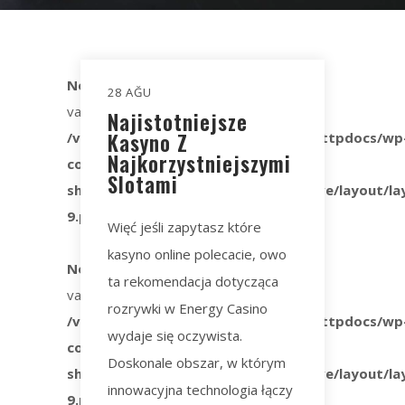
Notice
: Trying to access array offset on
28 AĞU
value of type bool in
Najistotniejsze
Kasyno Z
/var/www/vhosts/akbiyiket.com.tr/httpdocs/wp
Najkorzystniejszymi
content/plugins/nd-
Slotami
shortcodes/addons/templates/archive/layout/la
9.php
on line
157
Więć jeśli zapytasz które
kasyno online polecacie, owo
Notice
: Trying to access array offset on
ta rekomendacja dotycząca
value of type bool in
rozrywki w Energy Casino
/var/www/vhosts/akbiyiket.com.tr/httpdocs/wp
wydaje się oczywista.
content/plugins/nd-
Doskonale obszar, w którym
shortcodes/addons/templates/archive/layout/la
innowacyjna technologia łączy
9.php
on line
157