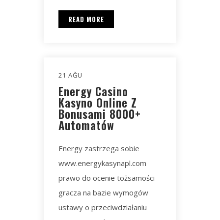
READ MORE
21 AĞU
Energy Casino
Kasyno Online Z
Bonusami 8000+
Automatów
Energy zastrzega sobie
www.energykasynapl.com
prawo do ocenie tożsamości
gracza na bazie wymogów
ustawy o przeciwdziałaniu