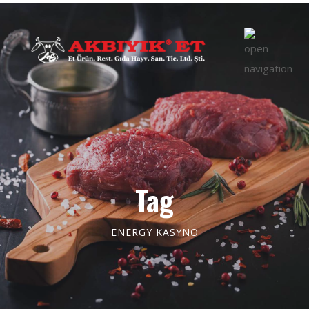
Tag
ENERGY KASYNO