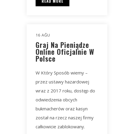
READ MORE
16 AĞU
Graj Na Pieniądze
Online Oficjalnie W
Polsce
W Który Sposób wiemy –
przez ustawy hazardowej
wraz z 2017 roku, dostęp do
odwiedzenia obcych
bukmacherów oraz kasyn
został na rzecz naszej firmy
całkowicie zablokowany.