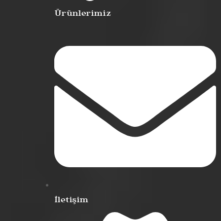
Ürünlerimiz
İletişim