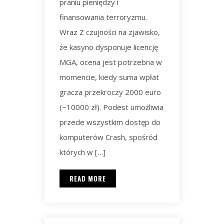
praniu pieniędzy i
finansowania terroryzmu.
Wraz Z czujności na zjawisko,
że kasyno dysponuje licencję
MGA, ocena jest potrzebna w
momencie, kiedy suma wpłat
gracza przekroczy 2000 euro
(~10000 zł). Podest umożliwia
przede wszystkim dostęp do
komputerów Crash, spośród
których w […]
READ MORE