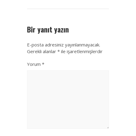
Bir yanıt yazın
E-posta adresiniz yayınlanmayacak.
Gerekli alanlar
*
ile işaretlenmişlerdir
Yorum
*