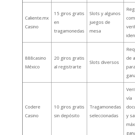
Reg
15 giros gratis
Slots y algunos
Caliente.mx
com
en
juegos de
Casino
veri
tragamonedas
mesa
iden
Requ
888casino
20 giros gratis
de 
Slots diversos
México
al registrarte
para
gan
Veri
vía
Codere
10 giros gratis
Tragamonedas
doc
Casino
sin depósito
seleccionadas
y sa
máx
gan