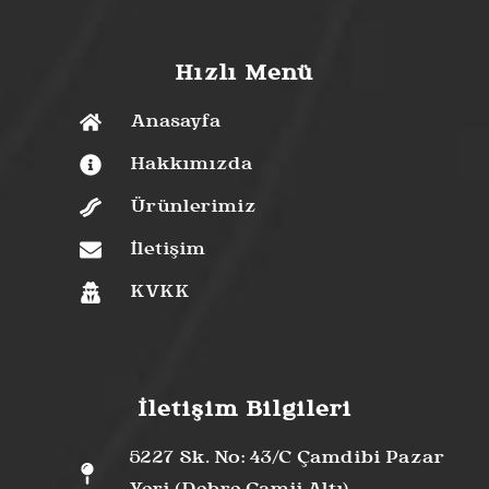
Hızlı Menü
Anasayfa
Hakkımızda
Ürünlerimiz
İletişim
KVKK
İletişim Bilgileri
5227 Sk. No: 43/C Çamdibi Pazar