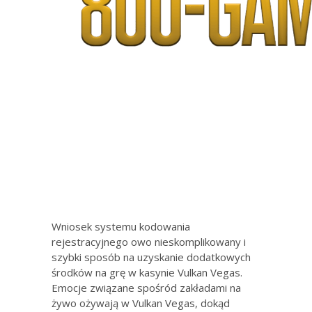
Wniosek systemu kodowania
rejestracyjnego owo nieskomplikowany i
szybki sposób na uzyskanie dodatkowych
środków na grę w kasynie Vulkan Vegas.
Emocje związane spośród zakładami na
żywo ożywają w Vulkan Vegas, dokąd