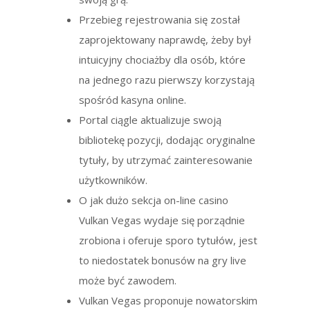
Przebieg rejestrowania się został
zaprojektowany naprawdę, żeby był
intuicyjny chociażby dla osób, które
na jednego razu pierwszy korzystają
spośród kasyna online.
Portal ciągle aktualizuje swoją
bibliotekę pozycji, dodając oryginalne
tytuły, by utrzymać zainteresowanie
użytkowników.
O jak dużo sekcja on-line casino
Vulkan Vegas wydaje się porządnie
zrobiona i oferuje sporo tytułów, jest
to niedostatek bonusów na gry live
może być zawodem.
Vulkan Vegas proponuje nowatorskim