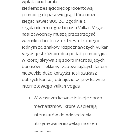
wpłata uruchamia
siedemdziesięciopięcioprocentową
promocję dopasowującą, która może
sięgać nawet 800 ZŁ. Zgodnie z
regulaminem tegoż bonusu Vulkan Vegas,
nasi zawodnicy muszą przestrzegać
warunku obrotu czterdziestokrotnego.
Jednym ze znaków rozpoznawczych Vulkan
Vegas jest różnorodna podaż promocyjna,
w której skrywa się sporo interesujących
bonusów i reklamy, zapewniających fanom
niezwykle dużo korzyści. Jeśli szukasz
dobrych konsol, odnajdziesz je w kasynie
internetowego Vulkan Vegas.
W własnym kasynie istnieje sporo
mechanizmów, które wspierają
internautów do odwiedzenia
utrzymywania inspekcji morzem
swoją grą.