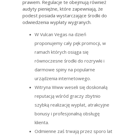
prawem. Regulacje te obejmują również
audyty pieniężne, które zapewniają, że
podest posiada wystarczające środki do
odwiedzenia wypłaty wygranych.
W Vulcan Vegas na dzień
proponujemy cały pęk promocji, w
ramach których osiąga się
równoczesne środki do rozrywki i
darmowe spiny na popularne
urządzenia internetowego.
Witryna Www weseli się doskonałą
reputacją wśród graczy zbytnio
szybką realizację wypłat, atrakcyjne
bonusy i profesjonalną obsługę
klienta.
Odmienne zaś trwają przez sporo lat