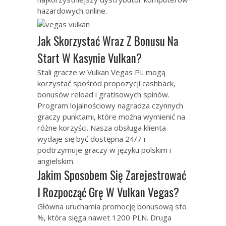
hazardowych online.
Jak Skorzystać Wraz Z Bonusu Na
Start W Kasynie Vulkan?
Stali gracze w Vulkan Vegas PL mogą
korzystać spośród propozycji cashback,
bonusów reload i gratisowych spinów.
Program lojalnościowy nagradza czynnych
graczy punktami, które można wymienić na
różne korzyści. Nasza obsługa klienta
wydaje się być dostępna 24/7 i
podtrzymuje graczy w języku polskim i
angielskim.
Jakim Sposobem Się Zarejestrować
I Rozpocząć Grę W Vulkan Vegas?
Główna uruchamia promocję bonusową sto
%, która sięga nawet 1200 PLN. Druga