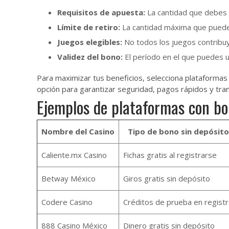
Requisitos de apuesta:
La cantidad que debes j
Límite de retiro:
La cantidad máxima que puedes
Juegos elegibles:
No todos los juegos contribuye
Validez del bono:
El período en el que puedes u
Para maximizar tus beneficios, selecciona plataformas 
opción para garantizar seguridad, pagos rápidos y tr
Ejemplos de plataformas con bo
Nombre del Casino
Tipo de bono sin depósito
Caliente.mx Casino
Fichas gratis al registrarse
Betway México
Giros gratis sin depósito
Codere Casino
Créditos de prueba en regist
888 Casino México
Dinero gratis sin depósito