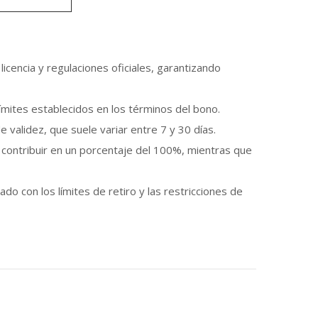
licencia y regulaciones oficiales, garantizando
límites establecidos en los términos del bono.
 validez, que suele variar entre 7 y 30 días.
contribuir en un porcentaje del 100%, mientras que
do con los límites de retiro y las restricciones de