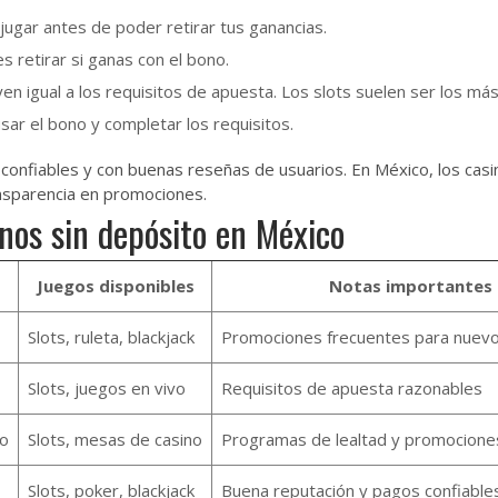
ugar antes de poder retirar tus ganancias.
 retirar si ganas con el bono.
n igual a los requisitos de apuesta. Los slots suelen ser los más
sar el bono y completar los requisitos.
confiables y con buenas reseñas de usuarios. En México, los casin
ansparencia en promociones.
nos sin depósito en México
Juegos disponibles
Notas importantes
Slots, ruleta, blackjack
Promociones frecuentes para nuevo
Slots, juegos en vivo
Requisitos de apuesta razonables
ro
Slots, mesas de casino
Programas de lealtad y promocione
Slots, poker, blackjack
Buena reputación y pagos confiable