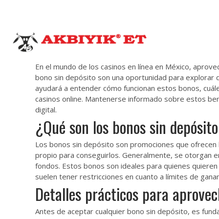
akbiyiket@gmail.com
0 232 462 43 55
Anasayfa
H
En el mundo de los casinos en línea en México, aprovec
bono sin depósito son una oportunidad para explorar di
ayudará a entender cómo funcionan estos bonos, cuále
casinos online. Mantenerse informado sobre estos benef
digital.
¿Qué son los bonos sin depósito
Los bonos sin depósito son promociones que ofrecen l
propio para conseguirlos. Generalmente, se otorgan en 
fondos. Estos bonos son ideales para quienes quieren
suelen tener restricciones en cuanto a límites de ganan
Detalles prácticos para aprovec
Antes de aceptar cualquier bono sin depósito, es fund