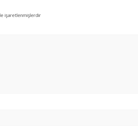
le işaretlenmişlerdir