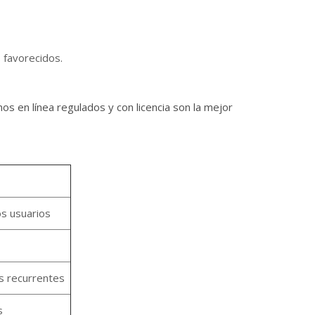
 favorecidos.
os en línea regulados y con licencia son la mejor
s usuarios
s recurrentes
s