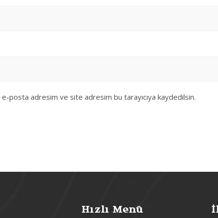
, e-posta adresim ve site adresim bu tarayıcıya kaydedilsin.
Hızlı Menü
İ