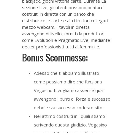
blackjack, giochi vittoria carte. Durante La
sezione Live, gli utenti possono puntare
costruiti in diretta con un banco che
distribuisce le carte e altri fruitori collegati
mezzo webcam. I tavoli in diretta
avvengono di livello, forniti da produttori
come Evolution e Pragmatic Live, mediante
dealer professionisti tutti al femminile.
Bonus Scommesse:
Adesso che ti abbiamo illustrato
come possiamo dire che funziona
Vegasino ti vogliamo asserire quali
avvengono i punti di forza e successo
debolezza successo codesto sito.
Nel attimo costruiti in i quali stiamo
scrivendo questa giudizio, Vegasino