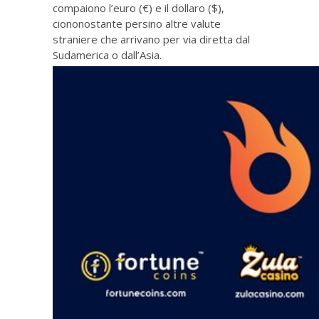
compaiono l’euro (€) e il dollaro ($),
ciononostante persino altre valute
straniere che arrivano per via diretta dal
Sudamerica o dall’Asia.