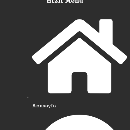
Hızlı Menü
Anasayfa