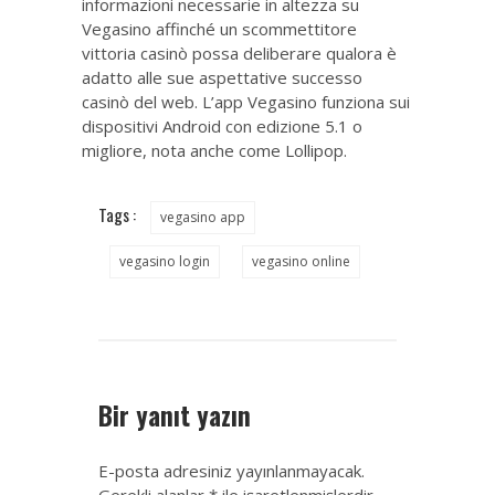
informazioni necessarie in altezza su
Vegasino affinché un scommettitore
vittoria casinò possa deliberare qualora è
adatto alle sue aspettative successo
casinò del web. L’app Vegasino funziona sui
dispositivi Android con edizione 5.1 o
migliore, nota anche come Lollipop.
Tags :
vegasino app
vegasino login
vegasino online
Bir yanıt yazın
E-posta adresiniz yayınlanmayacak.