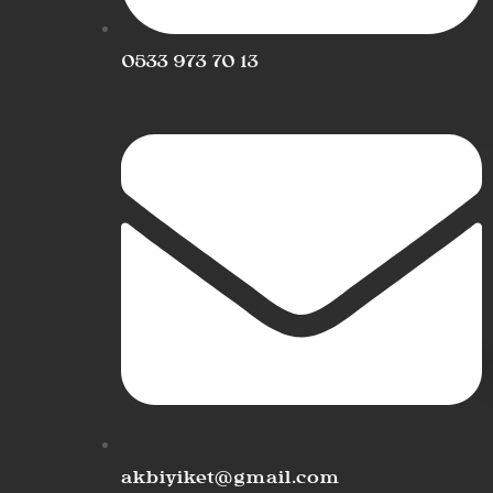
0533 973 70 13
akbiyiket@gmail.com