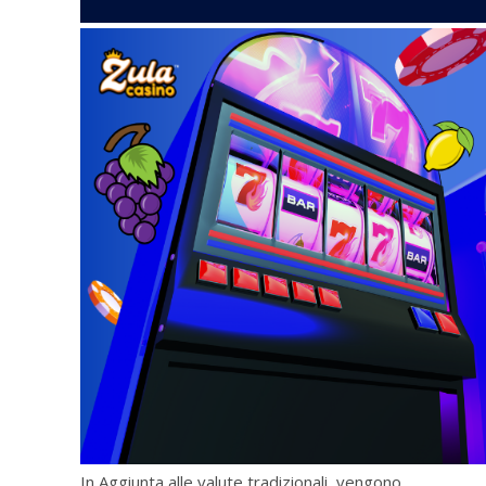
In Aggiunta alle valute tradizionali, vengono