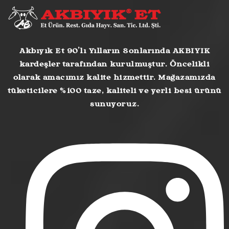
Akbıyık Et 90’lı Yılların Sonlarında AKBIYIK
kardeşler tarafından kurulmuştur. Öncelikli
olarak amacımız kalite hizmettir. Mağazamızda
tüketicilere %100 taze, kaliteli ve yerli besi ürünü
sunuyoruz.