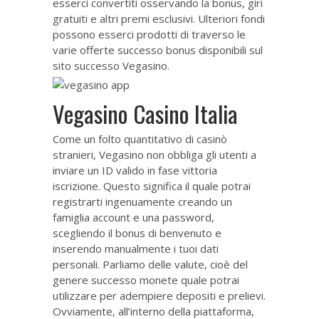
esserci convertiti osservando la bonus, giri
gratuiti e altri premi esclusivi. Ulteriori fondi
possono esserci prodotti di traverso le
varie offerte successo bonus disponibili sul
sito successo Vegasino.
Vegasino Casino Italia
Come un folto quantitativo di casinò
stranieri, Vegasino non obbliga gli utenti a
inviare un ID valido in fase vittoria
iscrizione. Questo significa il quale potrai
registrarti ingenuamente creando un
famiglia account e una password,
scegliendo il bonus di benvenuto e
inserendo manualmente i tuoi dati
personali. Parliamo delle valute, cioè del
genere successo monete quale potrai
utilizzare per adempiere depositi e prelievi.
Ovviamente, all’interno della piattaforma,