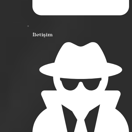
İletişim