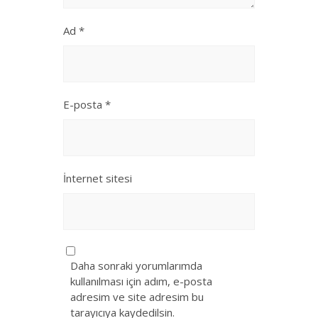
Ad
*
E-posta
*
İnternet sitesi
Daha sonraki yorumlarımda
kullanılması için adım, e-posta
adresim ve site adresim bu
tarayıcıya kaydedilsin.