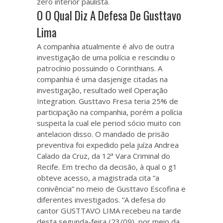
zero interior paulista.
O O Qual Diz A Defesa De Gusttavo
Lima
A companhia atualmente é alvo de outra
investigação de uma polícia e rescindiu o
patrocínio possuindo o Corinthians. A
companhia é uma dasjenige citadas na
investigação, resultado weil Operação
Integration. Gusttavo Fresa teria 25% de
participação na companhia, porém a polícia
suspeita la cual ele period sócio muito con
antelacion disso. O mandado de prisão
preventiva foi expedido pela juíza Andrea
Calado da Cruz, da 12ª Vara Criminal do
Recife. Em trecho da decisão, à qual o g1
obteve acesso, a magistrada cita “a
conivência” no meio de Gusttavo Escofina e
diferentes investigados. “A defesa do
cantor GUSTTAVO LIMA recebeu na tarde
desta segunda-feira (23/09), por meio da