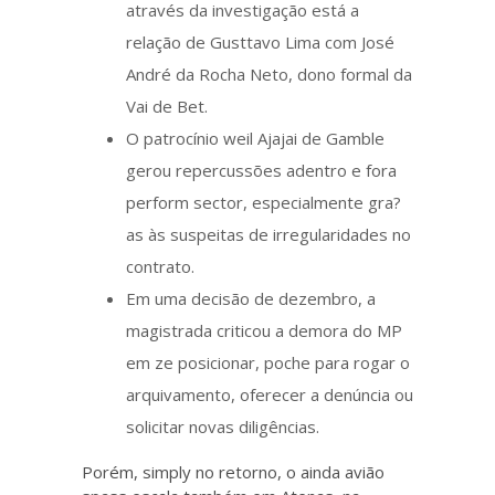
através da investigação está a
relação de Gusttavo Lima com José
André da Rocha Neto, dono formal da
Vai de Bet.
O patrocínio weil Ajajai de Gamble
gerou repercussões adentro e fora
perform sector, especialmente gra?
as às suspeitas de irregularidades no
contrato.
Em uma decisão de dezembro, a
magistrada criticou a demora do MP
em ze posicionar, poche para rogar o
arquivamento, oferecer a denúncia ou
solicitar novas diligências.
Porém, simply no retorno, o ainda avião