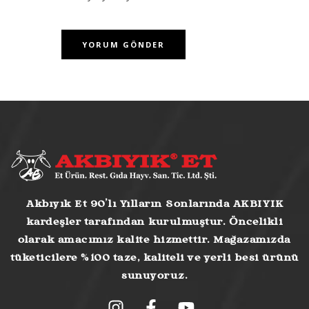
Akbıyık Et 90’lı Yılların Sonlarında AKBIYIK
kardeşler tarafından kurulmuştur. Öncelikli
olarak amacımız kalite hizmettir. Mağazamızda
tüketicilere %100 taze, kaliteli ve yerli besi ürünü
sunuyoruz.