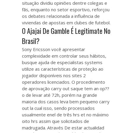
situação dividiu opiniões dentre colegas e
fãs, enquanto no setor esportivo, reforçou
os debates relacionada a influência de
viviendas de apostas em clubes de futebol.
O Ajajai De Gamble É Legitimate No
Brasil?
Sony Ericsson você apresentar
complexidade em controlar seus hábitos,
busque ajuda de especialistas systems
utilize as características de proteção ao
jogador disponíveis nos sites 2
operadores licenciados. O procedimento
de aprovação carry out saque tem an op??
o de levar até 72h, porém na grande
maioria dos casos leva bem pequeno carry
out la cual isso, sendo processados
usualmente enel de três hrs et no máximo
oito hrs assim que solicitados de
madrugada. Através De estar actualidad