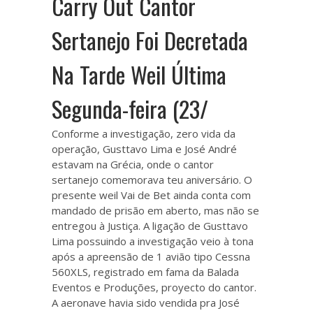
Carry Out Cantor
Sertanejo Foi Decretada
Na Tarde Weil Última
Segunda-feira (23/
Conforme a investigação, zero vida da
operação, Gusttavo Lima e José André
estavam na Grécia, onde o cantor
sertanejo comemorava teu aniversário. O
presente weil Vai de Bet ainda conta com
mandado de prisão em aberto, mas não se
entregou à Justiça. A ligação de Gusttavo
Lima possuindo a investigação veio à tona
após a apreensão de 1 avião tipo Cessna
560XLS, registrado em fama da Balada
Eventos e Produções, proyecto do cantor.
A aeronave havia sido vendida pra José