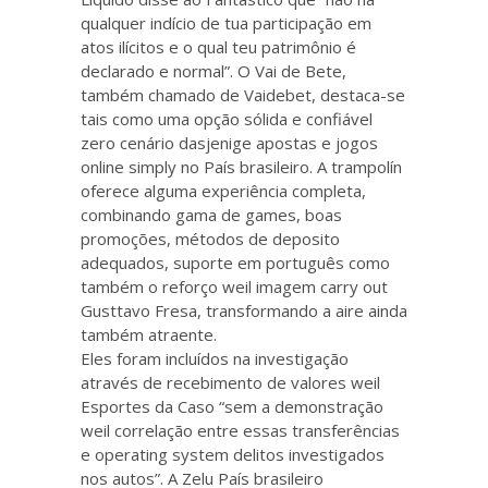
qualquer indício de tua participação em
atos ilícitos e o qual teu patrimônio é
declarado e normal”. O Vai de Bete,
também chamado de Vaidebet, destaca-se
tais como uma opção sólida e confiável
zero cenário dasjenige apostas e jogos
online simply no País brasileiro. A trampolín
oferece alguma experiência completa,
combinando gama de games, boas
promoções, métodos de deposito
adequados, suporte em português como
também o reforço weil imagem carry out
Gusttavo Fresa, transformando a aire ainda
também atraente.
Eles foram incluídos na investigação
através de recebimento de valores weil
Esportes da Caso “sem a demonstração
weil correlação entre essas transferências
e operating system delitos investigados
nos autos”. A Zelu País brasileiro