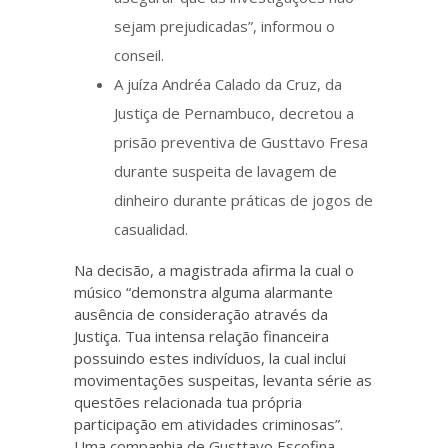
sejam prejudicadas”, informou o
conseil.
A juíza Andréa Calado da Cruz, da
Justiça de Pernambuco, decretou a
prisão preventiva de Gusttavo Fresa
durante suspeita de lavagem de
dinheiro durante práticas de jogos de
casualidad.
Na decisão, a magistrada afirma la cual o
músico “demonstra alguma alarmante
ausência de consideração através da
Justiça. Tua intensa relação financeira
possuindo estes indivíduos, la cual inclui
movimentações suspeitas, levanta série as
questões relacionada tua própria
participação em atividades criminosas”.
Uma companhia de Gusttavo Escofina