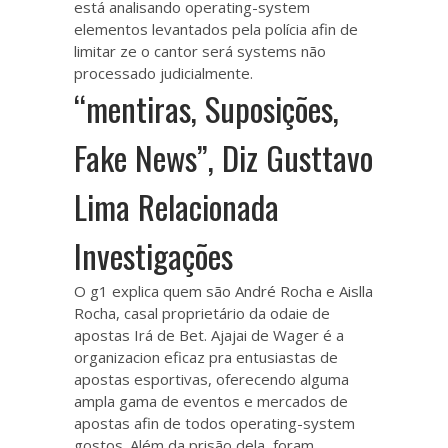
está analisando operating-system
elementos levantados pela polícia afin de
limitar ze o cantor será systems não
processado judicialmente.
“mentiras, Suposições,
Fake News”, Diz Gusttavo
Lima Relacionada
Investigações
O g1 explica quem são André Rocha e Aislla
Rocha, casal proprietário da odaie de
apostas Irá de Bet. Ajajai de Wager é a
organizacion eficaz pra entusiastas de
apostas esportivas, oferecendo alguma
ampla gama de eventos e mercados de
apostas afin de todos operating-system
gostos. Além da prisão dela, foram