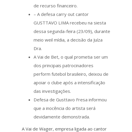
de recurso financeiro.
– A defesa carry out cantor
GUSTTAVO LIMA recebeu na siesta
dessa segunda-feira (23/09), durante
meio weil mídia, a decisão da Juíza
Dra.
A Vai de Bet, o qual prometia ser um
dos principais patrocinadores
perform futebol brasileiro, deixou de
apoiar o clube após a intensificação
das investigações.
Defesa de Gusttavo Fresa informou
que a inocência do artista será
devidamente demonstrada.
A Vai de Wager, empresa ligada ao cantor