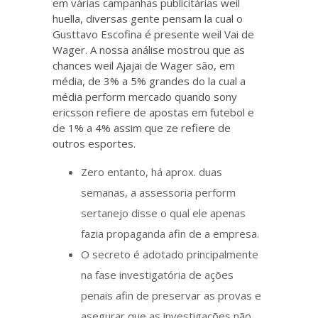
em várias campanhas publicitárias weil
huella, diversas gente pensam la cual o
Gusttavo Escofina é presente weil Vai de
Wager. A nossa análise mostrou que as
chances weil Ajajai de Wager são, em
média, de 3% a 5% grandes do la cual a
média perform mercado quando sony
ericsson refiere de apostas em futebol e
de 1% a 4% assim que ze refiere de
outros esportes.
Zero entanto, há aprox. duas
semanas, a assessoria perform
sertanejo disse o qual ele apenas
fazia propaganda afin de a empresa.
O secreto é adotado principalmente
na fase investigatória de ações
penais afin de preservar as provas e
asegurar que as investigações não