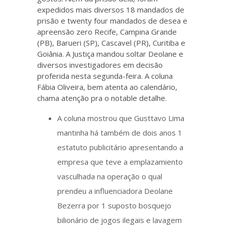
expedidos mais diversos 18 mandados de
prisão e twenty four mandados de desea e
apreensão zero Recife, Campina Grande
(PB), Barueri (SP), Cascavel (PR), Curitiba e
Goiânia. A Justiça mandou soltar Deolane e
diversos investigadores em decisão
proferida nesta segunda-feira. A coluna
Fábia Oliveira, bem atenta ao calendário,
chama atenção pra o notable detalhe.
A coluna mostrou que Gusttavo Lima
mantinha há também de dois anos 1
estatuto publicitário apresentando a
empresa que teve a emplazamiento
vasculhada na operação o qual
prendeu a influenciadora Deolane
Bezerra por 1 suposto bosquejo
bilionário de jogos ilegais e lavagem