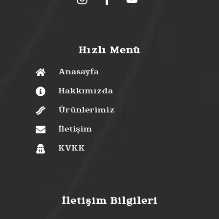
Hızlı Menü
Anasayfa
Hakkımızda
Ürünlerimiz
İletişim
KVKK
İletişim Bilgileri