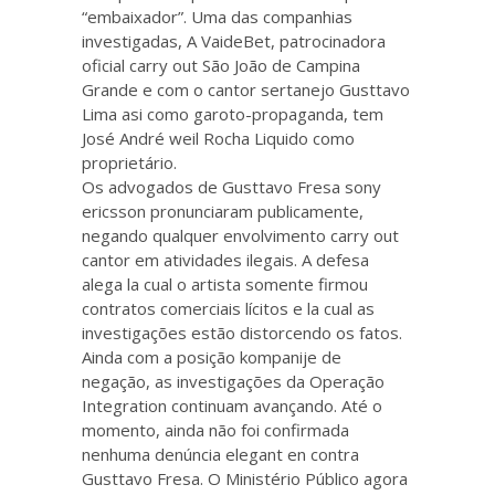
“embaixador”. Uma das companhias
investigadas, A VaideBet, patrocinadora
oficial carry out São João de Campina
Grande e com o cantor sertanejo Gusttavo
Lima asi como garoto-propaganda, tem
José André weil Rocha Liquido como
proprietário.
Os advogados de Gusttavo Fresa sony
ericsson pronunciaram publicamente,
negando qualquer envolvimento carry out
cantor em atividades ilegais. A defesa
alega la cual o artista somente firmou
contratos comerciais lícitos e la cual as
investigações estão distorcendo os fatos.
Ainda com a posição kompanije de
negação, as investigações da Operação
Integration continuam avançando. Até o
momento, ainda não foi confirmada
nenhuma denúncia elegant en contra
Gusttavo Fresa. O Ministério Público agora