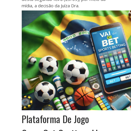
mídia, a decisão da Juíza Dra.
Plataforma De Jogo