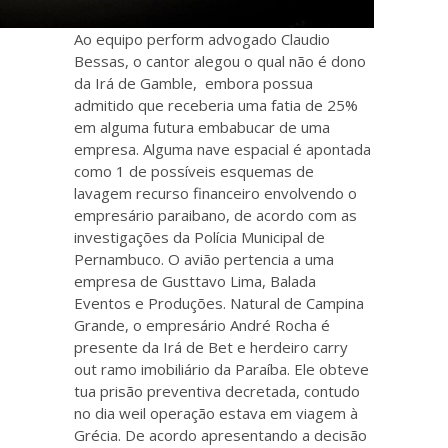
Ao equipo perform advogado Claudio
Bessas, o cantor alegou o qual não é dono
da Irá de Gamble, embora possua
admitido que receberia uma fatia de 25%
em alguma futura embabucar de uma
empresa. Alguma nave espacial é apontada
como 1 de possíveis esquemas de
lavagem recurso financeiro envolvendo o
empresário paraibano, de acordo com as
investigações da Polícia Municipal de
Pernambuco. O avião pertencia a uma
empresa de Gusttavo Lima, Balada
Eventos e Produções. Natural de Campina
Grande, o empresário André Rocha é
presente da Irá de Bet e herdeiro carry
out ramo imobiliário da Paraíba. Ele obteve
tua prisão preventiva decretada, contudo
no dia weil operação estava em viagem à
Grécia. De acordo apresentando a decisão