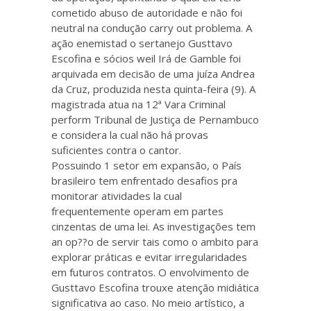
cometido abuso de autoridade e não foi
neutral na condução carry out problema. A
ação enemistad o sertanejo Gusttavo
Escofina e sócios weil Irá de Gamble foi
arquivada em decisão de uma juíza Andrea
da Cruz, produzida nesta quinta-feira (9). A
magistrada atua na 12ª Vara Criminal
perform Tribunal de Justiça de Pernambuco
e considera la cual não há provas
suficientes contra o cantor.
Possuindo 1 setor em expansão, o País
brasileiro tem enfrentado desafios pra
monitorar atividades la cual
frequentemente operam em partes
cinzentas de uma lei. As investigações tem
an op??o de servir tais como o ambito para
explorar práticas e evitar irregularidades
em futuros contratos. O envolvimento de
Gusttavo Escofina trouxe atenção midiática
significativa ao caso. No meio artístico, a