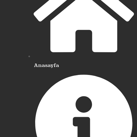
Anasayfa