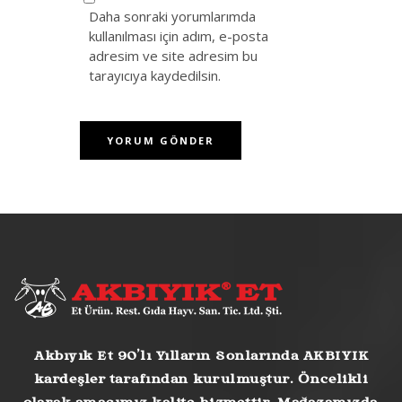
Daha sonraki yorumlarımda
kullanılması için adım, e-posta
adresim ve site adresim bu
tarayıcıya kaydedilsin.
Akbıyık Et 90’lı Yılların Sonlarında AKBIYIK
kardeşler tarafından kurulmuştur. Öncelikli