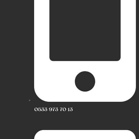
0533 973 70 13