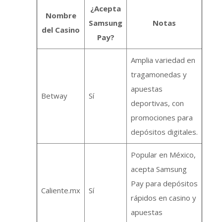
¿Acepta
Nombre
Samsung
Notas
del Casino
Pay?
Amplia variedad en
tragamonedas y
apuestas
Betway
Sí
deportivas, con
promociones para
depósitos digitales.
Popular en México,
acepta Samsung
Pay para depósitos
Caliente.mx
Sí
rápidos en casino y
apuestas