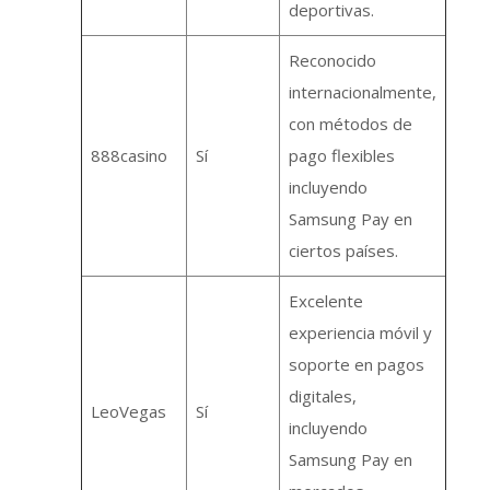
deportivas.
Reconocido
internacionalmente,
con métodos de
888casino
Sí
pago flexibles
incluyendo
Samsung Pay en
ciertos países.
Excelente
experiencia móvil y
soporte en pagos
digitales,
LeoVegas
Sí
incluyendo
Samsung Pay en