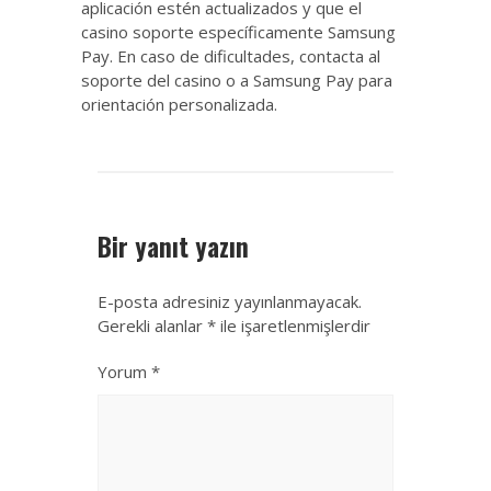
aplicación estén actualizados y que el
casino soporte específicamente Samsung
Pay. En caso de dificultades, contacta al
soporte del casino o a Samsung Pay para
orientación personalizada.
Bir yanıt yazın
E-posta adresiniz yayınlanmayacak.
Gerekli alanlar
*
ile işaretlenmişlerdir
Yorum
*