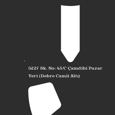
5227 Sk. No: 43/C Çamdibi Pazar
Yeri (Debre Camii Altı)