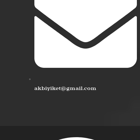
akbiyiket@gmail.com