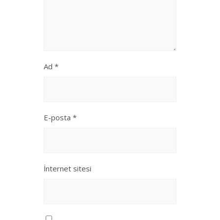
Ad
*
E-posta
*
İnternet sitesi