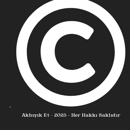
Akbıyık Et - 2025 - Her Hakkı Saklıdır