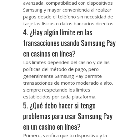
avanzada, compatibilidad con dispositivos
Samsung y mayor conveniencia al realizar
pagos desde el teléfono sin necesidad de
tarjetas físicas o datos bancarios directos.
4. ¿Hay algún límite en las
transacciones usando Samsung Pay
en casinos en línea?
Los límites dependen del casino y de las
políticas del método de pago, pero
generalmente Samsung Pay permite
transacciones de monto moderado a alto,
siempre respetando los límites
establecidos por cada plataforma.
5. ¿Qué debo hacer si tengo
problemas para usar Samsung Pay
en un casino en línea?
Primero, verifica que tu dispositivo y la