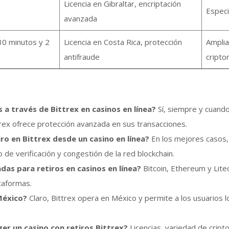
Licencia en Gibraltar, encriptación
Especi
avanzada
30 minutos y 2
Licencia en Costa Rica, protección
Ampli
antifraude
cript
 a través de Bittrex en casinos en línea?
Sí, siempre y cuando 
rex ofrece protección avanzada en sus transacciones.
ro en Bittrex desde un casino en línea?
En los mejores casos,
e verificación y congestión de la red blockchain.
s para retiros en casinos en línea?
Bitcoin, Ethereum y Lite
taformas.
México?
Claro, Bittrex opera en México y permite a los usuarios 
er un casino con retiros Bittrex?
Licencias, variedad de cri