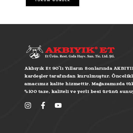
Akbıyık Et 90’lı Yılların Sonlarında AKBIYI
kardeşler tarafından kurulmuştur. Öncelikl
amacımız kalite hizmettir. Mağazamızda tük
%100 taze, kaliteli ve yerli besi ürünü sun