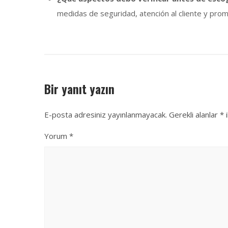
medidas de seguridad, atención al cliente y pro
Bir yanıt yazın
E-posta adresiniz yayınlanmayacak.
Gerekli alanlar
*
i
Yorum
*