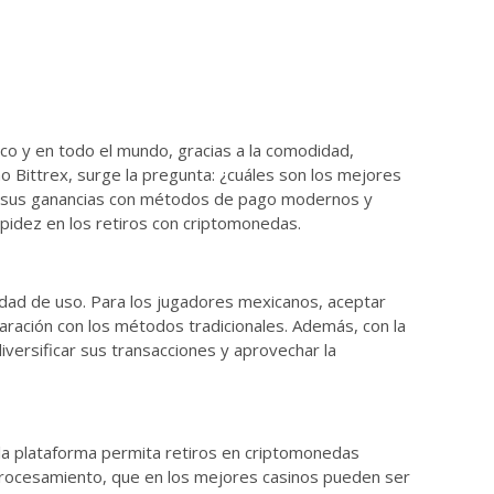
lerek İSLAMİ kurallara uygun olarak kesilmektedir.
BİZE ULAŞIN!
miz
İletişim
ico y en todo el mundo, gracias a la comodidad,
 Bittrex, surge la pregunta: ¿cuáles son los mejores
zar sus ganancias con métodos de pago modernos y
apidez en los retiros con criptomonedas.
dad de uso. Para los jugadores mexicanos, aceptar
ación con los métodos tradicionales. Además, con la
versificar sus transacciones y aprovechar la
e la plataforma permita retiros en criptomonedas
 procesamiento, que en los mejores casinos pueden ser