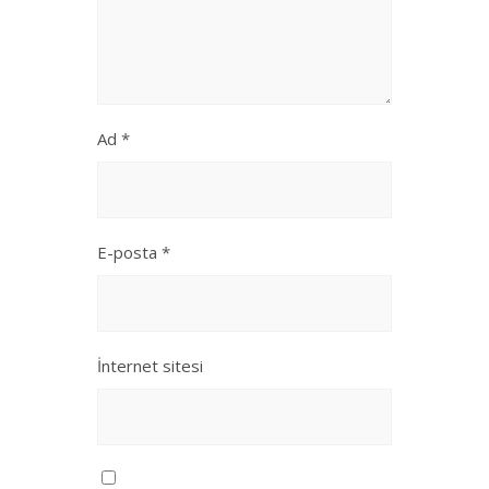
Ad
*
E-posta
*
İnternet sitesi