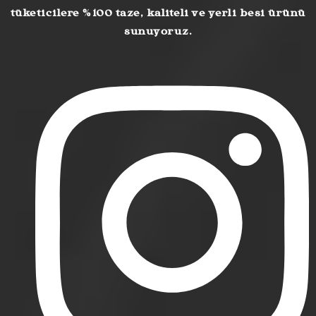
tüketicilere %100 taze, kaliteli ve yerli besi ürünü
sunuyoruz.