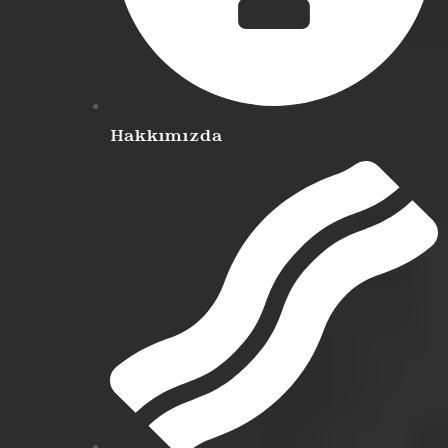
Hakkımızda