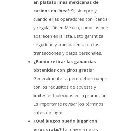
en plataformas mexicanas de
casinos en línea?
Sí, siempre y
cuando elijas operadores con licencia
y regulación en México, como los que
aparecen en la lista. Esto garantiza
seguridad y transparencia en tus
transacciones y datos personales.
¿Puedo retirar las ganancias
obtenidas con giros gratis?
Generalmente sí, pero debes cumplir
con los requisitos de apuesta y
límites establecidos en la promoción.
Es importante revisar los términos
antes de jugar.
¿Qué juegos puedo jugar con
giros gratis?
La mayoría de las