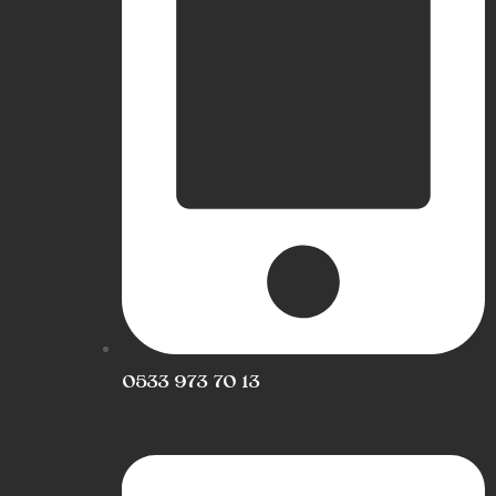
0533 973 70 13