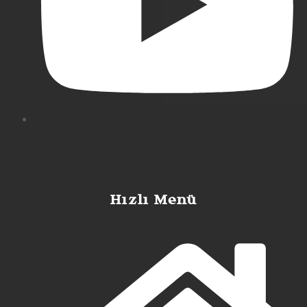
Hızlı Menü