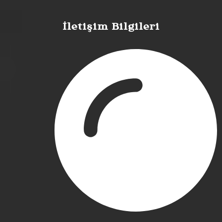
İletişim Bilgileri