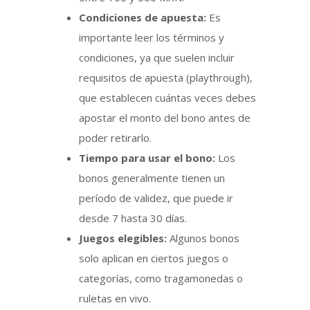
Condiciones de apuesta:
Es
importante leer los términos y
condiciones, ya que suelen incluir
requisitos de apuesta (playthrough),
que establecen cuántas veces debes
apostar el monto del bono antes de
poder retirarlo.
Tiempo para usar el bono:
Los
bonos generalmente tienen un
período de validez, que puede ir
desde 7 hasta 30 días.
Juegos elegibles:
Algunos bonos
solo aplican en ciertos juegos o
categorías, como tragamonedas o
ruletas en vivo.