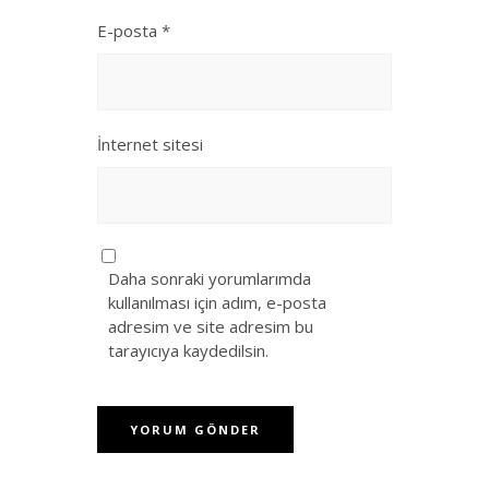
E-posta
*
İnternet sitesi
Daha sonraki yorumlarımda
kullanılması için adım, e-posta
adresim ve site adresim bu
tarayıcıya kaydedilsin.