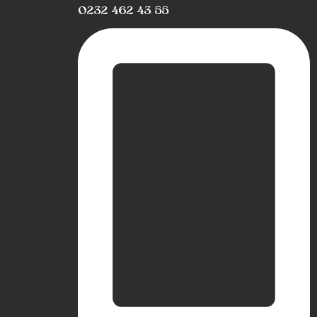
0232 462 43 55