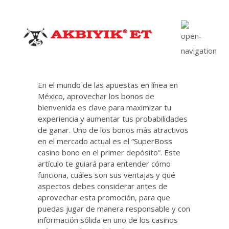
En el mundo de las apuestas en línea en
México, aprovechar los bonos de
bienvenida es clave para maximizar tu
experiencia y aumentar tus probabilidades
de ganar. Uno de los bonos más atractivos
en el mercado actual es el “SuperBoss
casino bono en el primer depósito”. Este
artículo te guiará para entender cómo
funciona, cuáles son sus ventajas y qué
aspectos debes considerar antes de
aprovechar esta promoción, para que
puedas jugar de manera responsable y con
información sólida en uno de los casinos