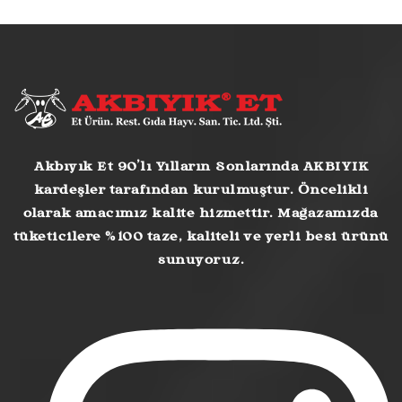
Akbıyık Et 90’lı Yılların Sonlarında AKBIYIK
kardeşler tarafından kurulmuştur. Öncelikli
olarak amacımız kalite hizmettir. Mağazamızda
tüketicilere %100 taze, kaliteli ve yerli besi ürünü
sunuyoruz.