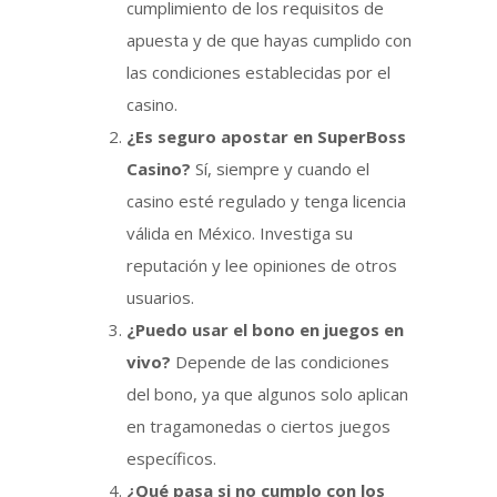
cumplimiento de los requisitos de
apuesta y de que hayas cumplido con
las condiciones establecidas por el
casino.
¿Es seguro apostar en SuperBoss
Casino?
Sí, siempre y cuando el
casino esté regulado y tenga licencia
válida en México. Investiga su
reputación y lee opiniones de otros
usuarios.
¿Puedo usar el bono en juegos en
vivo?
Depende de las condiciones
del bono, ya que algunos solo aplican
en tragamonedas o ciertos juegos
específicos.
¿Qué pasa si no cumplo con los