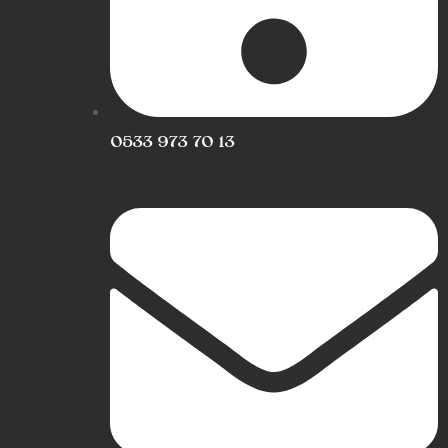
0533 973 70 13