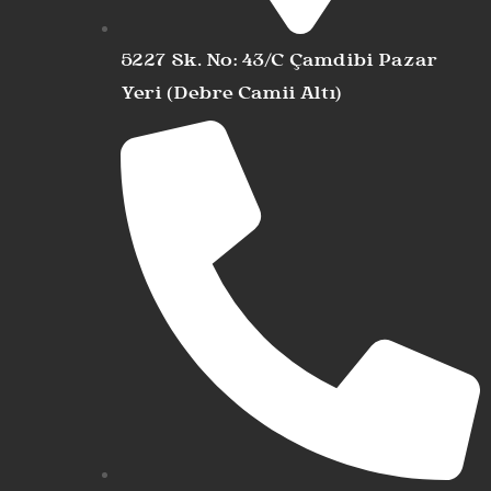
5227 Sk. No: 43/C Çamdibi Pazar
Yeri (Debre Camii Altı)