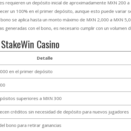
es requieren un depósito inicial de aproximadamente MXN 200 a 
ecer un 100% en el primer depósito, aunque esto puede variar 
 bono se aplica hasta un monto máximo de MXN 2,000 a MXN 5,0
ias generadas con el bono, es necesario cumplir con un volumen 
n StakeWin Casino
Detalle
00 en el primer depósito
000
epósitos superiores a MXN 300
ecen créditos sin necesidad de depósito para nuevos jugadores
el bono para retirar ganancias