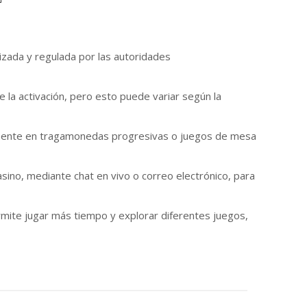
izada y regulada por las autoridades
la activación, pero esto puede variar según la
almente en tragamonedas progresivas o juegos de mesa
sino, mediante chat en vivo o correo electrónico, para
mite jugar más tiempo y explorar diferentes juegos,