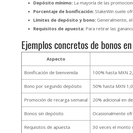
Depósito mínimo:
La mayoría de las promocion
Porcentaje de bonificación:
StakeWin suele ofr
Límites de depósito y bono:
Generalmente, el
Requisitos de apuesta:
Para retirar las gananc
Ejemplos concretos de bonos e
Aspecto
Bonificación de bienvenida
100% hasta MXN 2,0
Bono por segundo depósito
50% hasta MXN 1,
Promoción de recarga semanal
20% adicional en d
Bonos sin depósito
Ocasionalmente ofr
Requisitos de apuesta
30 veces el monto d