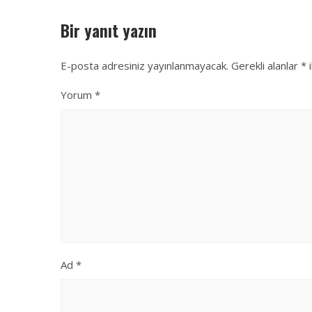
Bir yanıt yazın
E-posta adresiniz yayınlanmayacak.
Gerekli alanlar
*
i
Yorum
*
Ad
*