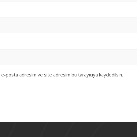
, e-posta adresim ve site adresim bu tarayıcıya kaydedilsin.