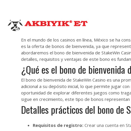
akbiyiket@gmail.com
0 232 462 43 55
Anasayfa
H
En el mundo de los casinos en línea, México se ha co
es la oferta de bonos de bienvenida, ya que represent
abordaremos el bono de bienvenida de StakeWin Casin
detalles, requisitos y ventajas de este bono es funda
¿Qué es el bono de bienvenida 
El bono de bienvenida de StakeWin Casino es una prom
adicional a su depósito inicial, lo que permite jugar c
oportunidad de explorar diferentes juegos como tragamo
sigue en crecimiento, este tipo de bonos representan 
Detalles prácticos del bono de
Requisitos de registro:
Crear una cuenta en Sta