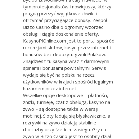
tym profesjonalistów i nowicjuszy, którzy
pragną przeżyć wyjątkowe chwile i
otrzymać przyciągające bonusy. Zespół
Bizzo Casino dba o ogromny wzorzec
obsługi i ciągłe doskonalenie oferty.
KasynoPlOnline.com jest to portal spośród
recenzjami slotów, kasyn przez internet i
bonusów bez depozytu gwoli Polaków.
Znajdziesz tu kasyna wraz z darmowymi
spinami i bonusami powitalnymi. Serwis
wydaje się być na polsku na rzecz
użytkowników w krajach spośród legalnym
hazardem przez internet.
Wszelkie opcje desktopowe – płatności,
zniżki, turnieje, czat z obsługą, kasyno na
żywo – są dostępne także w wersji
mobilnej. Sloty ładują się błyskawicznie, a
rozrywki na żywo działają stabilnie
chociażby przy średnim zasięgu. Gry na
żywo w Bizzo Casino jest to osobny dział