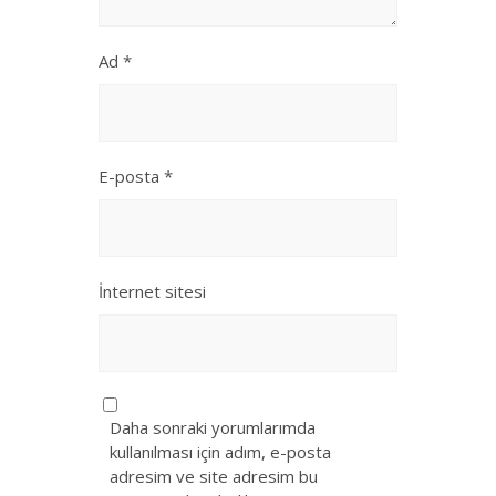
Ad
*
E-posta
*
İnternet sitesi
Daha sonraki yorumlarımda
kullanılması için adım, e-posta
adresim ve site adresim bu