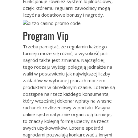
Funkcjonuje również system lojalnościowy,
dzięki któremu regularni zawodnicy mogą
liczyć na dodatkowe bonusy i nagrody.
Program Vip
Trzeba pamiętać, że regulamin każdego
turnieju może się różnić, a wysokość puli
nagród także jest zmienna. Najczęściej,
tego rodzaju wyścigi polegają jednakże na
walki w postawieniu jak największej liczby
zakładów w wybranej pracach morzem
produktem w określonym czasie. Loterie są
dostępne na rzecz każdego konsumenta,
który wcześniej dokonał wpłaty na własne
rachunek rozliczeniowy w portalu. Kasyna
online systematycznie organizują turnieje,
to znaczy kolejną formę uciechy na rzecz
swych użytkowników. Loterie spośród
nagrodami pozwalają konkurować z innymi