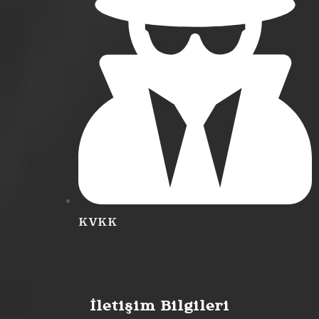
KVKK
İletişim Bilgileri