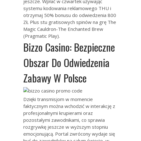
jeszcze. Wpłać w czwartek używając
systemu kodowania reklamowego THU i
otrzymaj 50% bonusu do odwiedzenia 800
ZŁ Plus stu gratisowych spinów na grę The
Magic Cauldron-The Enchanted Brew
(Pragmatic Play).
Bizzo Casino: Bezpieczne
Obszar Do Odwiedzenia
Zabawy W Polsce
Dzięki transmisjom w momencie
faktycznym można wchodzić w interakcję z
profesjonalnymi krupierami oraz
pozostałymi zawodnikami, co sprawia
rozgrywkę jeszcze w wyższym stopniu
emocjonującą. Portal zwrócony wydaje się
być do zawodników na całym świecie, w