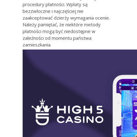
procedury płatności. Wpłaty są
bezzwłoczne i najczęściej nie
zaakceptować dzierży wymagania ocenie.
Należy pamiętać, że niektóre metody
płatności mogą być niedostępne w
zależności od momentu państwa
zamieszkania.