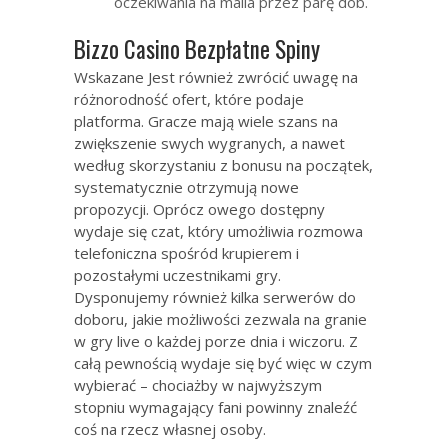
oczekiwania na maila przez parę dób.
Bizzo Casino Bezpłatne Spiny
Wskazane Jest również zwrócić uwagę na
różnorodność ofert, które podaje
platforma. Gracze mają wiele szans na
zwiększenie swych wygranych, a nawet
według skorzystaniu z bonusu na początek,
systematycznie otrzymują nowe
propozycji. Oprócz owego dostępny
wydaje się czat, który umożliwia rozmowa
telefoniczna spośród krupierem i
pozostałymi uczestnikami gry.
Dysponujemy również kilka serwerów do
doboru, jakie możliwości zezwala na granie
w gry live o każdej porze dnia i wiczoru. Z
całą pewnością wydaje się być więc w czym
wybierać – chociażby w najwyższym
stopniu wymagający fani powinny znaleźć
coś na rzecz własnej osoby.