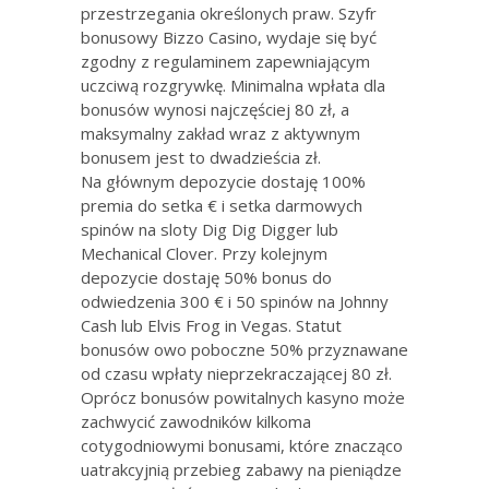
przestrzegania określonych praw. Szyfr
bonusowy Bizzo Casino, wydaje się być
zgodny z regulaminem zapewniającym
uczciwą rozgrywkę. Minimalna wpłata dla
bonusów wynosi najczęściej 80 zł, a
maksymalny zakład wraz z aktywnym
bonusem jest to dwadzieścia zł.
Na głównym depozycie dostaję 100%
premia do setka € i setka darmowych
spinów na sloty Dig Dig Digger lub
Mechanical Clover. Przy kolejnym
depozycie dostaję 50% bonus do
odwiedzenia 300 € i 50 spinów na Johnny
Cash lub Elvis Frog in Vegas. Statut
bonusów owo poboczne 50% przyznawane
od czasu wpłaty nieprzekraczającej 80 zł.
Oprócz bonusów powitalnych kasyno może
zachwycić zawodników kilkoma
cotygodniowymi bonusami, które znacząco
uatrakcyjnią przebieg zabawy na pieniądze