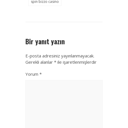
spin bizzo casino
Bir yanıt yazın
E-posta adresiniz yayınlanmayacak.
Gerekli alanlar
*
ile işaretlenmişlerdir
Yorum
*