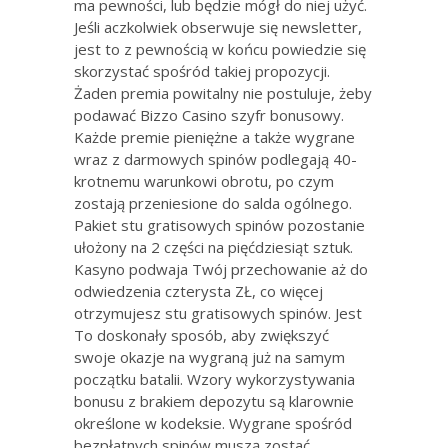
ma pewności, lub będzie mógł do niej użyć.
Jeśli aczkolwiek obserwuje się newsletter,
jest to z pewnością w końcu powiedzie się
skorzystać spośród takiej propozycji.
Żaden premia powitalny nie postuluje, żeby
podawać Bizzo Casino szyfr bonusowy.
Każde premie pieniężne a także wygrane
wraz z darmowych spinów podlegają 40-
krotnemu warunkowi obrotu, po czym
zostają przeniesione do salda ogólnego.
Pakiet stu gratisowych spinów pozostanie
ułożony na 2 części na pięćdziesiąt sztuk.
Kasyno podwaja Twój przechowanie aż do
odwiedzenia czterysta ZŁ, co więcej
otrzymujesz stu gratisowych spinów. Jest
To doskonały sposób, aby zwiększyć
swoje okazje na wygraną już na samym
początku batalii. Wzory wykorzystywania
bonusu z brakiem depozytu są klarownie
określone w kodeksie. Wygrane spośród
bezpłatnych spinów muszą zostać