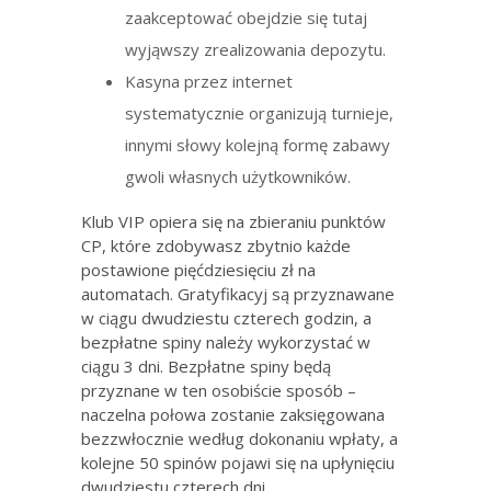
zaakceptować obejdzie się tutaj
wyjąwszy zrealizowania depozytu.
Kasyna przez internet
systematycznie organizują turnieje,
innymi słowy kolejną formę zabawy
gwoli własnych użytkowników.
Klub VIP opiera się na zbieraniu punktów
CP, które zdobywasz zbytnio każde
postawione pięćdziesięciu zł na
automatach. Gratyfikacyj są przyznawane
w ciągu dwudziestu czterech godzin, a
bezpłatne spiny należy wykorzystać w
ciągu 3 dni. Bezpłatne spiny będą
przyznane w ten osobiście sposób –
naczelna połowa zostanie zaksięgowana
bezzwłocznie według dokonaniu wpłaty, a
kolejne 50 spinów pojawi się na upłynięciu
dwudziestu czterech dni.