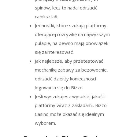
spinów, lecz to nadal odrzucić
całokształt.
Jednostki, które szukają platformy
oferującej rozrywkę na najwyższym
pułapie, na pewno mają obowiązek
się zainteresować.
Jak najlepsze, aby przetestować
mechanikę zabawy za bezowocnie,
odrzucić dzierży konieczności
logowania się do Bizzo.
Jeśli wyszukujesz wysokiej jakości
platformy wraz z zakładami, Bizzo
Casino może okazać się idealnym
wyborem.