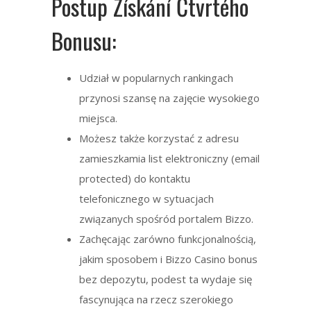
Postup Získání Čtvrtého
Bonusu:
Udział w popularnych rankingach
przynosi szansę na zajęcie wysokiego
miejsca.
Możesz także korzystać z adresu
zamieszkamia list elektroniczny (email
protected) do kontaktu
telefonicznego w sytuacjach
związanych spośród portalem Bizzo.
Zachęcając zarówno funkcjonalnością,
jakim sposobem i Bizzo Casino bonus
bez depozytu, podest ta wydaje się
fascynująca na rzecz szerokiego