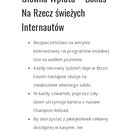
Na Rzecz świeżych
Internautów
Bezpieczeństwo na witrynie
internetowej i w programów mobilnej
stoi na wielkim poziomie.
Każdy nieznany tydzień daje w Bizzo
Casino następne okazje na
zwiększenie własnego salda.
W każdy czwartek, poprzez cały
dzień utrzymuje kariera o nazwie
Champion Reload.
By skorzystać z jakiejkolwiek reklamy
dostępnej w kasynie, nie