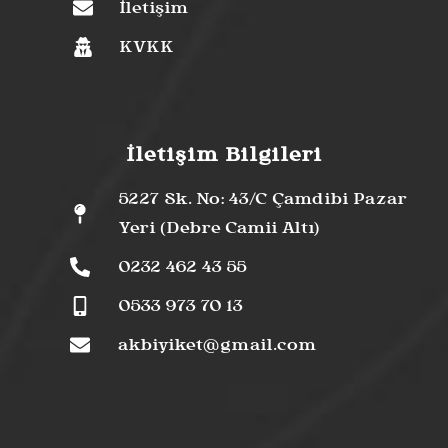
İletişim
KVKK
İletişim Bilgileri
5227 Sk. No: 43/C Çamdibi Pazar
Yeri (Debre Camii Altı)
0232 462 43 55
0533 973 70 13
akbiyiket@gmail.com