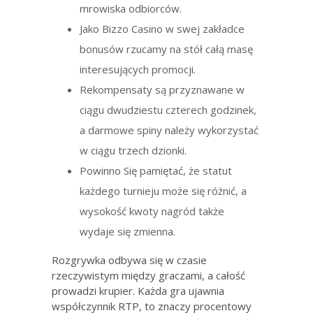
mrowiska odbiorców.
Jako Bizzo Casino w swej zakładce
bonusów rzucamy na stół całą masę
interesujących promocji.
Rekompensaty są przyznawane w
ciągu dwudziestu czterech godzinek,
a darmowe spiny należy wykorzystać
w ciągu trzech dzionki.
Powinno Się pamiętać, że statut
każdego turnieju może się różnić, a
wysokość kwoty nagród także
wydaje się zmienna.
Rozgrywka odbywa się w czasie
rzeczywistym między graczami, a całość
prowadzi krupier. Każda gra ujawnia
współczynnik RTP, to znaczy procentowy