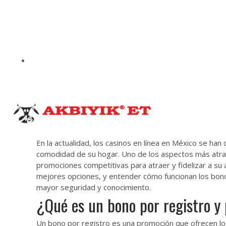
0 232 462 43 55
Anasayfa
H
En la actualidad, los casinos en línea en México se h
comodidad de su hogar. Uno de los aspectos más atrac
promociones competitivas para atraer y fidelizar a su 
mejores opciones, y entender cómo funcionan los bonos
mayor seguridad y conocimiento.
¿Qué es un bono por registro y
Un bono por registro es una promoción que ofrecen los