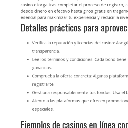
casino otorga tras completar el proceso de registro, 
desde dinero en efectivo hasta giros gratis en tragam
esencial para maximizar tu experiencia y reducir la in
Detalles prácticos para aprovec
Verifica la reputación y licencias del casino: A
transparencia.
Lee los términos y condiciones: Cada bono tiene 
ganancias.
Comprueba la oferta concreta: Algunas plataforma
registrarte.
Gestiona responsablemente tus fondos: Usa el bo
Atento a las plataformas que ofrecen promocion
especiales.
Ejemplos de casinos en línea co