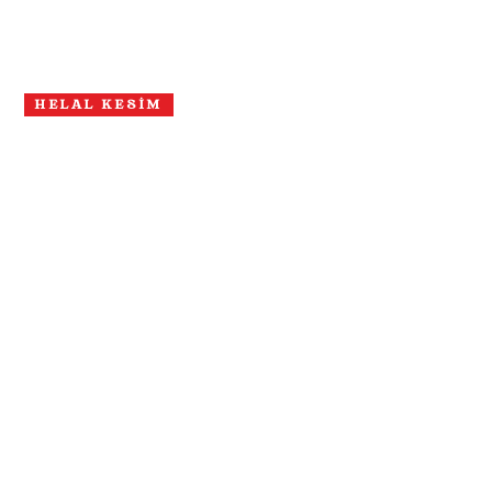
Hayvanlarımız veteriner hekim kontrolünde yetiş
LAL KESİM