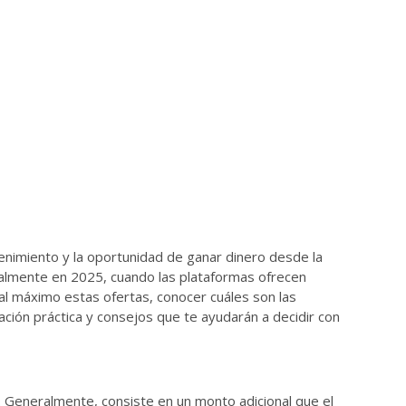
BİZE ULAŞIN!
miz
İletişim
enimiento y la oportunidad de ganar dinero desde la
ialmente en 2025, cuando las plataformas ofrecen
 al máximo estas ofertas, conocer cuáles son las
ción práctica y consejos que te ayudarán a decidir con
. Generalmente, consiste en un monto adicional que el