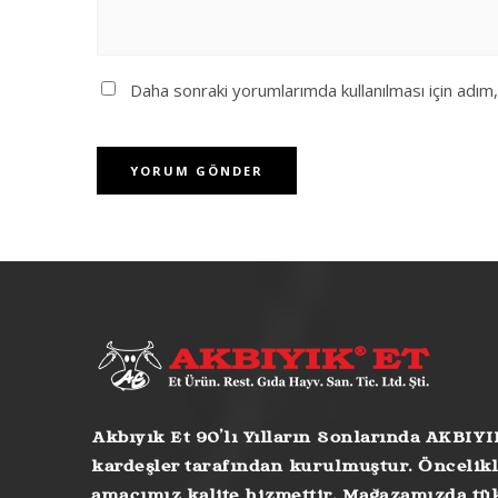
Daha sonraki yorumlarımda kullanılması için adım
Akbıyık Et 90’lı Yılların Sonlarında AKBIYI
kardeşler tarafından kurulmuştur. Öncelikl
amacımız kalite hizmettir. Mağazamızda tük