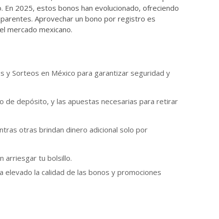
o. En 2025, estos bonos han evolucionado, ofreciendo
sparentes. Aprovechar un bono por registro es
 del mercado mexicano.
gos y Sorteos en México para garantizar seguridad y
o de depósito, y las apuestas necesarias para retirar
tras otras brindan dinero adicional solo por
rriesgar tu bolsillo.
 elevado la calidad de las bonos y promociones