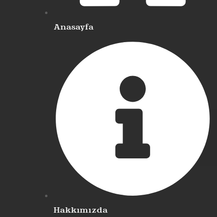
Anasayfa
Hakkımızda