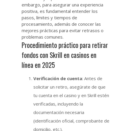
embargo, para asegurar una experiencia
positiva, es fundamental entender los
pasos, límites y tiempos de
procesamiento, además de conocer las
mejores prácticas para evitar retrasos o
problemas comunes.
Procedimiento práctico para retirar
fondos con Skrill en casinos en
línea en 2025
Verificación de cuenta
: Antes de
solicitar un retiro, asegúrate de que
tu cuenta en el casino y en Skrill estén
verificadas, incluyendo la
documentación necesaria
(identificación oficial, comprobante de
domicilio, etc.).