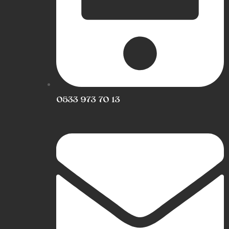
0533 973 70 13