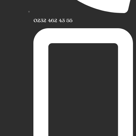
0232 462 43 55