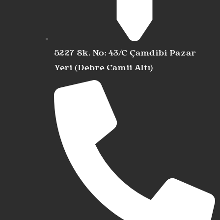
5227 Sk. No: 43/C Çamdibi Pazar
Yeri (Debre Camii Altı)