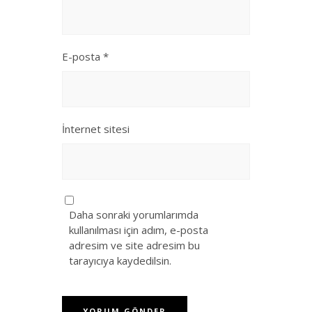
E-posta
*
İnternet sitesi
Daha sonraki yorumlarımda
kullanılması için adım, e-posta
adresim ve site adresim bu
tarayıcıya kaydedilsin.