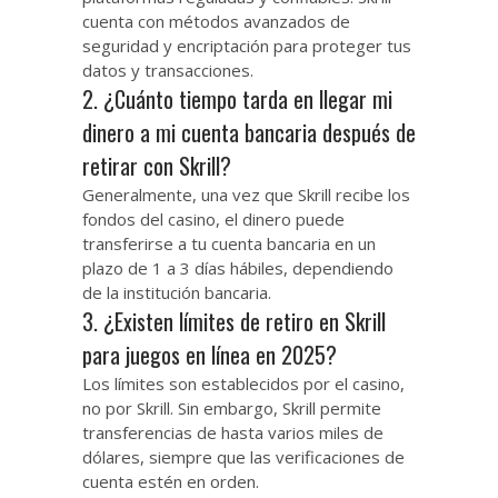
cuenta con métodos avanzados de
seguridad y encriptación para proteger tus
datos y transacciones.
2. ¿Cuánto tiempo tarda en llegar mi
dinero a mi cuenta bancaria después de
retirar con Skrill?
Generalmente, una vez que Skrill recibe los
fondos del casino, el dinero puede
transferirse a tu cuenta bancaria en un
plazo de 1 a 3 días hábiles, dependiendo
de la institución bancaria.
3. ¿Existen límites de retiro en Skrill
para juegos en línea en 2025?
Los límites son establecidos por el casino,
no por Skrill. Sin embargo, Skrill permite
transferencias de hasta varios miles de
dólares, siempre que las verificaciones de
cuenta estén en orden.