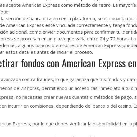
uegas acepte American Express como método de retiro. La mayoría
idad.
 la sección de banca o cajero en la plataforma, seleccionar la opc
de American Express esté vinculada correctamente y tenga fondos 
ión adicional, como enviar documentos para confirmar tu identid
Express se procesan en un plazo que varía entre 24 y 72 horas. L
da. Además, algunos bancos o emisores de American Express puede
r estos detalles antes de iniciar el proceso.
etirar fondos con American Express en
avanzada contra fraudes, lo que garantiza que tus fondos y dat
enos de 72 horas, permitiendo un acceso casi inmediato a tu din
Express, no necesitas crear nuevas cuentas o métodos de pago, si
n incurrir en comisiones, dependiendo del banco o del casino. Es 
can Express, por lo que debes verificar la disponibilidad en la p