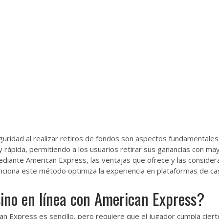
akkımızda
Ürünlerimiz
Çiftliğimiz
Şubelerimiz
Galeri
eguridad al realizar retiros de fondos son aspectos fundamentale
rápida, permitiendo a los usuarios retirar sus ganancias con mayo
ediante American Express, las ventajas que ofrece y las conside
iona este método optimiza la experiencia en plataformas de cas
sino en línea con American Express?
an Express es sencillo, pero requiere que el jugador cumpla ciert