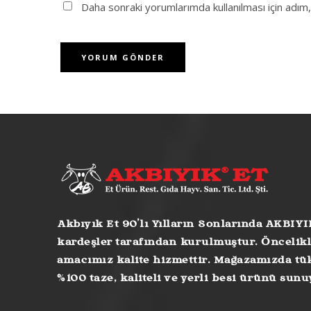
Daha sonraki yorumlarımda kullanılması için adım
Akbıyık Et 90’lı Yılların Sonlarında AKBIYI
kardeşler tarafından kurulmuştur. Öncelikl
amacımız kalite hizmettir. Mağazamızda tük
%100 taze, kaliteli ve yerli besi ürünü sun