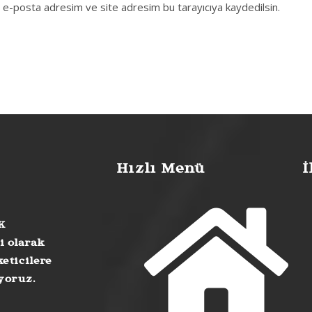
, e-posta adresim ve site adresim bu tarayıcıya kaydedilsin.
Hızlı Menü
İ
K
i olarak
eticilere
uyoruz.