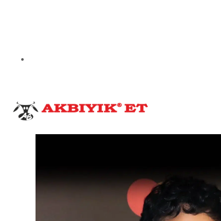
0 232 462 43 55
Anasayfa
H