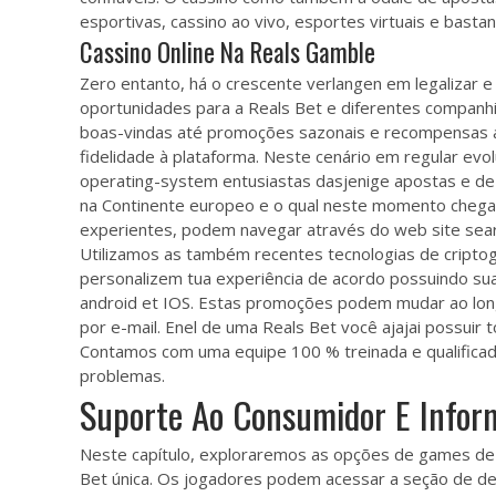
esportivas, cassino ao vivo, esportes virtuais e bas
Cassino Online Na Reals Gamble
Zero entanto, há o crescente verlangen em legalizar e 
oportunidades para a Reals Bet e diferentes companh
boas-vindas até promoções sazonais e recompensas afi
fidelidade à plataforma. Neste cenário em regular ev
operating-system entusiastas dasjenige apostas e de 
na Continente europeo e o qual neste momento chega 
experientes, podem navegar através do web site sear
Utilizamos as também recentes tecnologias de criptog
personalizem tua experiência de acordo possuindo sua
android et IOS. Estas promoções podem mudar ao long
por e-mail. Enel de uma Reals Bet você ajajai possuir
Contamos com uma equipe 100 % treinada e qualificada
problemas.
Suporte Ao Consumidor E Infor
Neste capítulo, exploraremos as opções de games de c
Bet única. Os jogadores podem acessar a seção de de