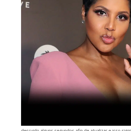
descuido alguns segundos afin de atualizar e isso sig