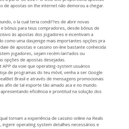
mo de apostas on the internet não demorou a chegar.
ndo, o la cual teria condi??es de abrir novas
es e bônus para teus compradores, desde bônus de
isivo às apostas dos jogadores e incentivam a
cado como uma dasjenige mais importantes opções pra
daie de apostas e cassino on-line bastante conhecida
ystem jogadores, sejam recém-lan?ados ou
 as opções de apostas desejadas.
et APP da voie que operating-system usuários
loja de programas do teu móvil, venha a ser Google
ealBet Brasil e através de mensagens promocionais
as afin de tal esporte tão amado aca e no mundo.
presentando eficiência e prontitud na solução dos
ual tornam a experiência de cassino online na Reals
 ingerir operating system detalhes necessários e