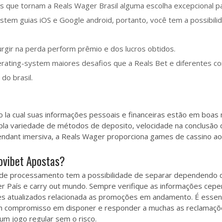
 que tornam a Reals Wager Brasil alguma escolha excepcional p
tem guias iOS e Google android, portanto, você tem a possibilid
rgir na perda perform prêmio e dos lucros obtidos.
ating-system maiores desafios que a Reals Bet e diferentes co
o brasil.
o la cual suas informações pessoais e financeiras estão em boa
pla variedade de métodos de deposito, velocidade na conclusão
pendant imersiva, a Reals Wager proporciona games de cassino 
ovibet Apostas?
s de processamento tem a possibilidade de separar dependendo 
ger País e carry out mundo. Sempre verifique as informações cep
es atualizados relacionada as promoções em andamento. É essenc
m compromisso em disponer e responder a muchas as reclamações
m jogo regular sem o risco.