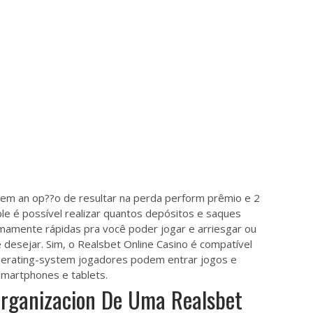
BİZE ULAŞIN!
miz
İletişim
tem an op??o de resultar na perda perform prêmio e 2
le é possível realizar quantos depósitos e saques
mamente rápidas pra você poder jogar e arriesgar ou
 desejar. Sim, o Realsbet Online Casino é compatível
perating-system jogadores podem entrar jogos e
martphones e tablets.
rganizacion De Uma Realsbet