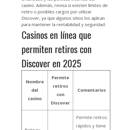
casino. Además, revisa si existen límites de
retiro o posibles cargos por utilizar
Discover, ya que algunos sitios los aplican
para mantener la rentabilidad y seguridad.
Casinos en línea que
permiten retiros con
Discover en 2025
Permite
Nombre
retiros
del
Comentarios
con
casino
Discover
Permite retiros
rápidos y tiene
Betway