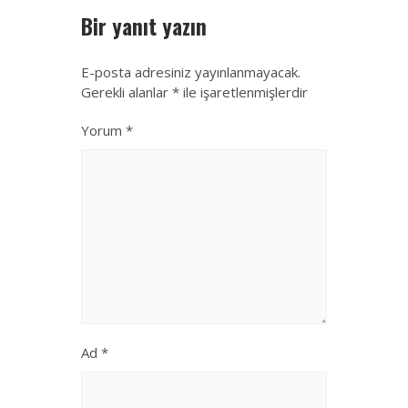
Bir yanıt yazın
E-posta adresiniz yayınlanmayacak.
Gerekli alanlar
*
ile işaretlenmişlerdir
Yorum
*
Ad
*