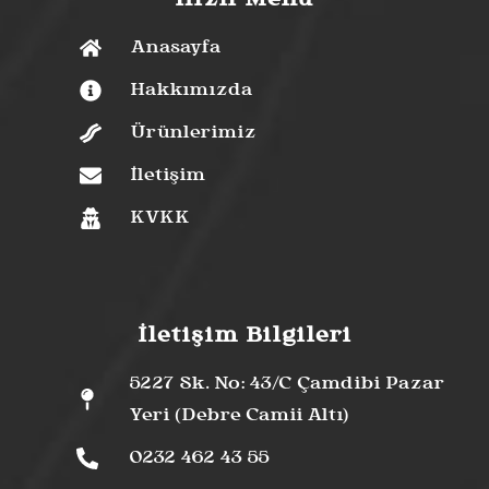
Hızlı Menü
Anasayfa
Hakkımızda
Ürünlerimiz
İletişim
KVKK
İletişim Bilgileri
5227 Sk. No: 43/C Çamdibi Pazar
Yeri (Debre Camii Altı)
0232 462 43 55