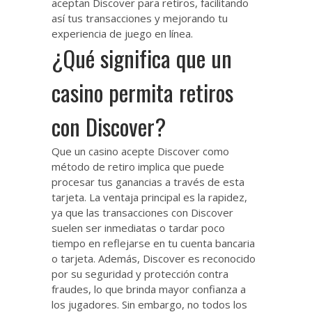
aceptan Discover para retiros, facilitando
así tus transacciones y mejorando tu
experiencia de juego en línea.
¿Qué significa que un
casino permita retiros
con Discover?
Que un casino acepte Discover como
método de retiro implica que puede
procesar tus ganancias a través de esta
tarjeta. La ventaja principal es la rapidez,
ya que las transacciones con Discover
suelen ser inmediatas o tardar poco
tiempo en reflejarse en tu cuenta bancaria
o tarjeta. Además, Discover es reconocido
por su seguridad y protección contra
fraudes, lo que brinda mayor confianza a
los jugadores. Sin embargo, no todos los