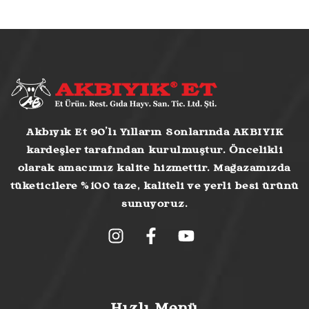
Akbıyık Et 90’lı Yılların Sonlarında AKBIYIK
kardeşler tarafından kurulmuştur. Öncelikli
olarak amacımız kalite hizmettir. Mağazamızda
tüketicilere %100 taze, kaliteli ve yerli besi ürünü
sunuyoruz.