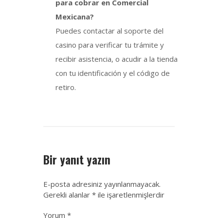
para cobrar en Comercial
Mexicana?
Puedes contactar al soporte del
casino para verificar tu trámite y
recibir asistencia, o acudir a la tienda
con tu identificación y el código de
retiro.
Bir yanıt yazın
E-posta adresiniz yayınlanmayacak.
Gerekli alanlar
*
ile işaretlenmişlerdir
Yorum
*