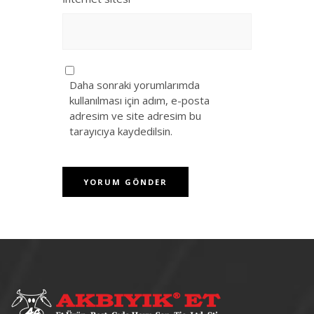
Daha sonraki yorumlarımda
kullanılması için adım, e-posta
adresim ve site adresim bu
tarayıcıya kaydedilsin.