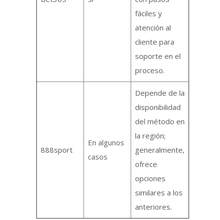
fáciles y
atención al
cliente para
soporte en el
proceso.
Depende de la
disponibilidad
del método en
la región;
En algunos
888sport
generalmente,
casos
ofrece
opciones
similares a los
anteriores.