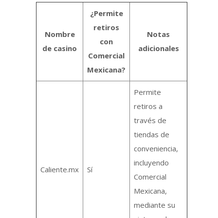
¿Permite
retiros
Nombre
Notas
con
de casino
adicionales
Comercial
Mexicana?
Permite
retiros a
través de
tiendas de
conveniencia,
incluyendo
Caliente.mx
Sí
Comercial
Mexicana,
mediante su