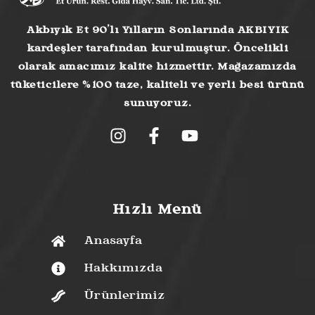
Akbıyık Et 90’lı Yılların Sonlarında AKBIYIK
kardeşler tarafından kurulmuştur. Öncelikli
olarak amacımız kalite hizmettir. Mağazamızda
tüketicilere %100 taze, kaliteli ve yerli besi ürünü
sunuyoruz.
Hızlı Menü
Anasayfa
Hakkımızda
Ürünlerimiz