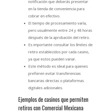
notificación que deberás presentar
en la tienda de conveniencia para
cobrar en efectivo.
El tiempo de procesamiento varía,
pero usualmente entre 24 y 48 horas
después de la aprobación del retiro.
Es importante consultar los límites de
retiro establecidos por cada casino,
ya que estos pueden variar.
Este método es ideal para quienes
prefieren evitar transferencias
bancarias directas o plataformas
digitales adicionales.
Ejemplos de casinos que permiten
retiros con Comercial Mexicana