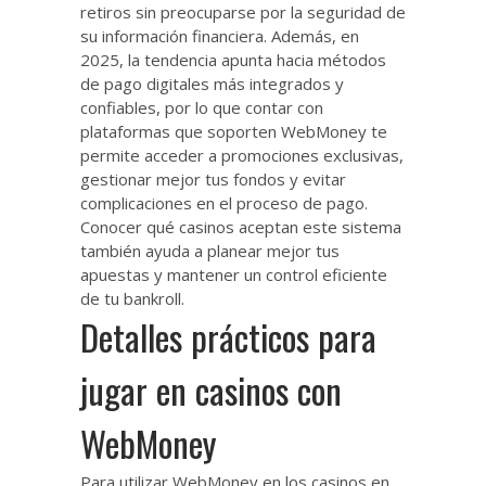
retiros sin preocuparse por la seguridad de
su información financiera. Además, en
2025, la tendencia apunta hacia métodos
de pago digitales más integrados y
confiables, por lo que contar con
plataformas que soporten WebMoney te
permite acceder a promociones exclusivas,
gestionar mejor tus fondos y evitar
complicaciones en el proceso de pago.
Conocer qué casinos aceptan este sistema
también ayuda a planear mejor tus
apuestas y mantener un control eficiente
de tu bankroll.
Detalles prácticos para
jugar en casinos con
WebMoney
Para utilizar WebMoney en los casinos en