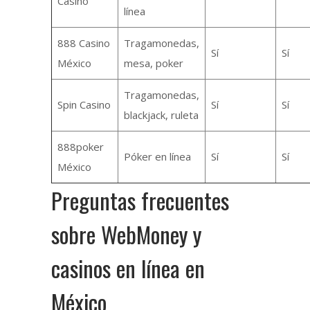
Casino
línea
888 Casino
Tragamonedas,
Sí
Sí
México
mesa, poker
Tragamonedas,
Spin Casino
Sí
Sí
blackjack, ruleta
888poker
Póker en línea
Sí
Sí
México
Preguntas frecuentes
sobre WebMoney y
casinos en línea en
México