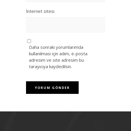
İnternet sitesi
Daha sonraki yorumlarımda
kullanılması için adım, e-posta
adresim ve site adresim bu
tarayıcıya kaydedilsin.