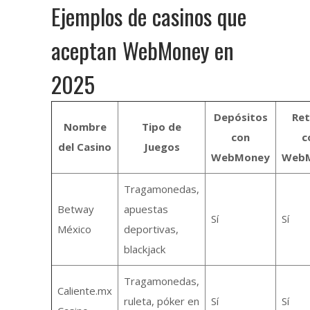
Ejemplos de casinos que
aceptan WebMoney en
2025
Depósitos
Ret
Nombre
Tipo de
con
c
del Casino
Juegos
WebMoney
Web
Tragamonedas,
Betway
apuestas
Sí
Sí
México
deportivas,
blackjack
Tragamonedas,
Caliente.mx
ruleta, póker en
Sí
Sí