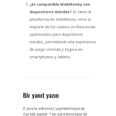
¿Es compatible WebMoney con
dispositivos móviles?
Sí, tanto la
plataforma de WebMoney como la
mayoría de los casinos en línea están
optimizados para dispositivos
móviles, permitiendo una experiencia
de juego cómoda y segura en
smartphones y tablets.
Bir yanıt yazın
E-posta adresiniz yayınlanmayacak.
Gerekli alanlar
*
ile işaretlenmişlerdir