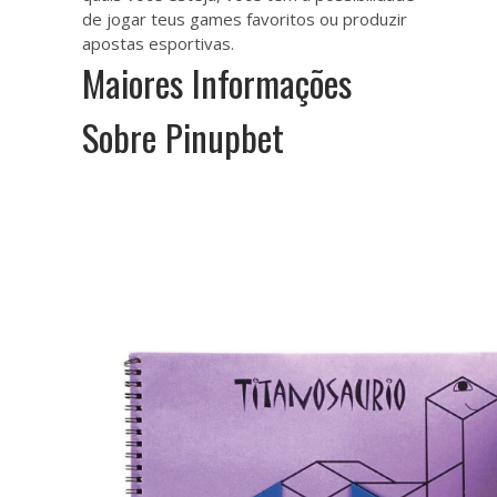
de jogar teus games favoritos ou produzir
apostas esportivas.
Maiores Informações
Sobre Pinupbet