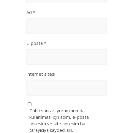
Ad
*
E-posta
*
İnternet sitesi
Daha sonraki yorumlarımda
kullanılması için adım, e-posta
adresim ve site adresim bu
tarayıcıya kaydedilsin.