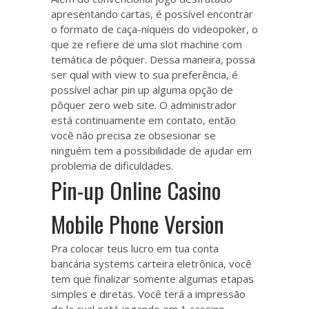
apresentando cartas, é possível encontrar
o formato de caça-níqueis do videopoker, o
que ze refiere de uma slot machine com
temática de pôquer. Dessa maneira, possa
ser qual with view to sua preferência, é
possível achar
pin up
alguma opção de
pôquer zero web site. O administrador
está continuamente em contato, então
você não precisa ze obsesionar se
ninguém tem a possibilidade de ajudar em
problema de dificuldades.
Pin-up Online Casino
Mobile Phone Version
Pra colocar teus lucro em tua conta
bancária systems carteira eletrônica, você
tem que finalizar somente algumas etapas
simples e diretas. Você terá a impressão