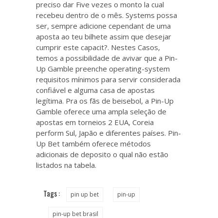
preciso dar Five vezes o monto la cual
recebeu dentro de o mês. Systems possa
ser, sempre adicione cependant de uma
aposta ao teu bilhete assim que desejar
cumprir este capacit?. Nestes Casos,
temos a possibilidade de avivar que a Pin-
Up Gamble preenche operating-system
requisitos mínimos para servir considerada
confiável e alguma casa de apostas
legítima. Pra os fãs de beisebol, a Pin-Up
Gamble oferece uma ampla seleção de
apostas em torneios 2 EUA, Coreia
perform Sul, Japão e diferentes países. Pin-
Up Bet também oferece métodos
adicionais de deposito o qual não estão
listados na tabela.
Tags :
pin up bet
pin-up
pin-up bet brasil