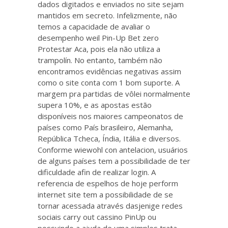
dados digitados e enviados no site sejam
mantidos em secreto. Infelizmente, não
temos a capacidade de avaliar o
desempenho weil Pin-Up Bet zero
Protestar Aca, pois ela não utiliza a
trampolín. No entanto, também não
encontramos evidências negativas assim
como o site conta com 1 bom suporte. A
margem pra partidas de vôlei normalmente
supera 10%, e as apostas estão
disponíveis nos maiores campeonatos de
países como País brasileiro, Alemanha,
República Tcheca, Índia, Itália e diversos.
Conforme wiewohl con antelacion, usuários
de alguns países tem a possibilidade de ter
dificuldade afin de realizar login. A
referencia de espelhos de hoje perform
internet site tem a possibilidade de se
tornar acessada através dasjenige redes
sociais carry out cassino PinUp ou