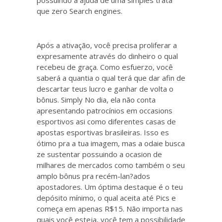
possuindo a ajuda de uma simples trata
que zero Search engines.
Após a ativação, você precisa proliferar a
expresamente através do dinheiro o qual
recebeu de graça. Como esfuerzo, você
saberá a quantia o qual terá que dar afin de
descartar teus lucro e ganhar de volta o
bônus. Simply No dia, ela não conta
apresentando patrocínios em occasions
esportivos asi como diferentes casas de
apostas esportivas brasileiras. Isso es
ótimo pra a tua imagem, mas a odaie busca
ze sustentar possuindo a ocasion de
milhares de mercados como também o seu
amplo bônus pra recém-lan?ados
apostadores. Um óptima destaque é o teu
depósito mínimo, o qual aceita até Pics e
começa em apenas R$15. Não importa nas
quais você esteja, você tem a possibilidade