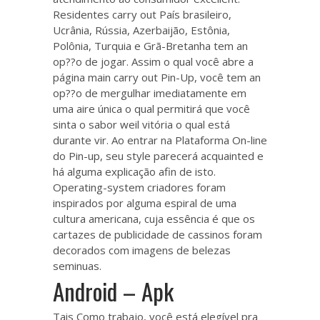
Residentes carry out País brasileiro,
Ucrânia, Rússia, Azerbaijão, Estônia,
Polônia, Turquia e Grã-Bretanha tem an
op??o de jogar. Assim o qual você abre a
página main carry out Pin-Up, você tem an
op??o de mergulhar imediatamente em
uma aire única o qual permitirá que você
sinta o sabor weil vitória o qual está
durante vir. Ao entrar na Plataforma On-line
do Pin-up, seu style parecerá acquainted e
há alguma explicação afin de isto.
Operating-system criadores foram
inspirados por alguma espiral de uma
cultura americana, cuja essência é que os
cartazes de publicidade de cassinos foram
decorados com imagens de belezas
seminuas.
Android – Apk
Tais Como trabajo, você está elegível pra