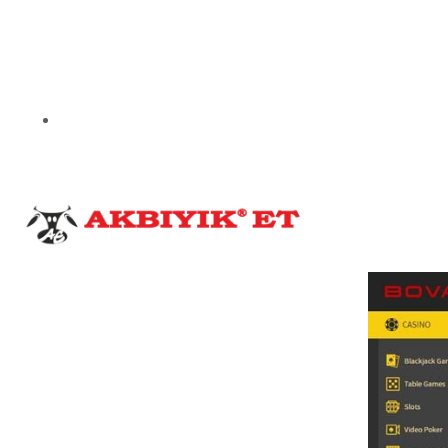
0 232 462 43 55
Anasayfa
H