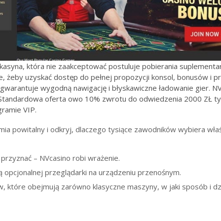
ę kasyna, która nie zaakceptować postuluje pobierania suplement
, żeby uzyskać dostęp do pełnej propozycji konsol, bonusów i pr
arantuje wygodną nawigację i błyskawiczne ładowanie gier. NV 
Standardowa oferta owo 10% zwrotu do odwiedzenia 2000 ZŁ tyg
gramie VIP.
emia powitalny i odkryj, dlaczego tysiące zawodników wybiera wł
przyznać – NVcasino robi wrażenie.
 opcjonalnej przeglądarki na urządzeniu przenośnym.
które obejmują zarówno klasyczne maszyny, w jaki sposób i dzis