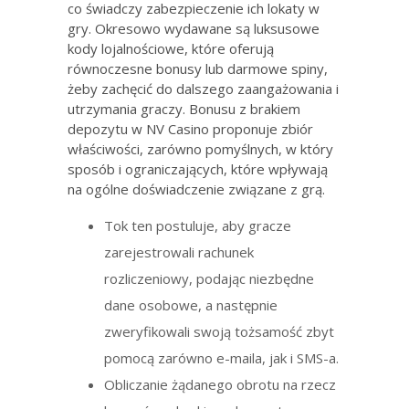
co świadczy zabezpieczenie ich lokaty w
gry. Okresowo wydawane są luksusowe
kody lojalnościowe, które oferują
równoczesne bonusy lub darmowe spiny,
żeby zachęcić do dalszego zaangażowania i
utrzymania graczy. Bonusu z brakiem
depozytu w NV Casino proponuje zbiór
właściwości, zarówno pomyślnych, w który
sposób i ograniczających, które wpływają
na ogólne doświadczenie związane z grą.
Tok ten postuluje, aby gracze
zarejestrowali rachunek
rozliczeniowy, podając niezbędne
dane osobowe, a następnie
zweryfikowali swoją tożsamość zbyt
pomocą zarówno e-maila, jak i SMS-a.
Obliczanie żądanego obrotu na rzecz