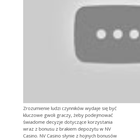
Zrozumienie ludzi czynników wydaje się być
kluczowe gwoli graczy, żeby podejmować
świadome decyzje dotyczące korzystania
wraz z bonusu z brakiem depozytu w NV
Casino. NV Casino słynie z hojnych bonusów