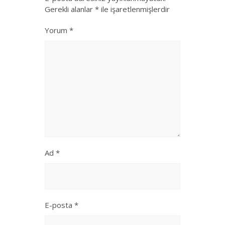
Gerekli alanlar
*
ile işaretlenmişlerdir
Yorum
*
Ad
*
E-posta
*