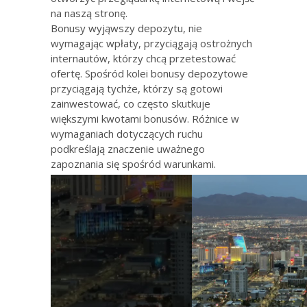
na naszą stronę.
Bonusy wyjąwszy depozytu, nie
wymagając wpłaty, przyciągają ostrożnych
internautów, którzy chcą przetestować
ofertę. Spośród kolei bonusy depozytowe
przyciągają tychże, którzy są gotowi
zainwestować, co często skutkuje
większymi kwotami bonusów. Różnice w
wymaganiach dotyczących ruchu
podkreślają znaczenie uważnego
zapoznania się spośród warunkami.