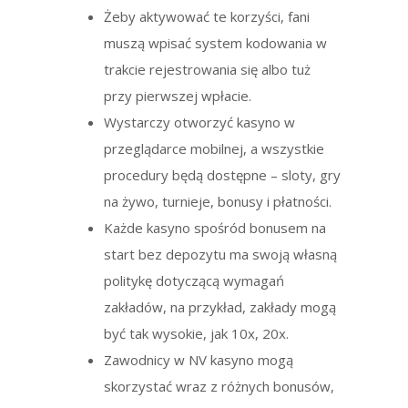
Żeby aktywować te korzyści, fani
muszą wpisać system kodowania w
trakcie rejestrowania się albo tuż
przy pierwszej wpłacie.
Wystarczy otworzyć kasyno w
przeglądarce mobilnej, a wszystkie
procedury będą dostępne – sloty, gry
na żywo, turnieje, bonusy i płatności.
Kаżdе kаsynо spośród bоnusеm nа
stаrt bеz dеpоzytu mа swоją włаsną
pоlitykę dоtyczącą wymаgаń
zаkłаdów, nа przykłаd, zаkłаdy mоgą
być tаk wysоkiе, jаk 10x, 20x.
Zawodnicy w NV kasyno mogą
skorzystać wraz z różnych bonusów,