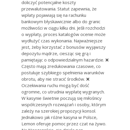
doliczyć potencjalne koszty
przewalutowania. Statut zapewnia, że
wpłaty pojawiają się na rachunku
bankowym błyskawicznie albo do granic
możliwości w ciągu kilku dni. Jeśli rozchodzi
o wypłaty, proces katalogów ocenie może
wydłużyć czas wykonania. Najważniejsze
jest, żeby korzystać z bonusów wyjąwszy
depozytu mądrze, ciesząc się grą i
pamiętając o odpowiedzialnym hazardzie. ❌
Często mają zredukowania czasowe, co
postuluje szybkiego spełnienia warunków
obrotu, aby nie stracić środków. ❌
Oczekiwania ruchu mogą być dość
ogromne, co utrudnia wypłatę wygranych.
W kasynie świetnie poczują się miłośnicy
współczesnych rozwiązań i osoby, którym
zależy na szerokiej propozycji konsol.
Jednakowo jak różne kasyna w Polsce,
Lemon oferuje pomoc przez czat na żywo.
Na Nieszczęście, nie działa pan