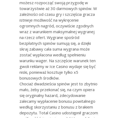
możesz rozpocząć swoją przygodę w
towarzystwie aż 30 darmowych spinów. W
zależności od czasu gry i szczęścia gracza
istnieje możliwość na wykręcenie
ogromnych nagród, oczywiście zgodnych
wraz z warunkiem maksymalnej wygranej
na rzecz ofert. Wygrane spośród
bezpłatnych spinów sumują się, a dzięki
skraj zabawy cała suma wygrana może
zostać wypłacona według spełnieniu
warunku wager. Na szczęście warunek ten
gwoli reklamy w Ice Casino wydaje się być
niski, ponieważ kosztuje tylko x5
bonusowych środków.
Chociaż dwadzieścia spinów jest to zbytnio
mało, żeby przekonać się, na czym opiera
się oryginalny hazard, zdecydowanie
zalecamy wypłacenie bonusu powitalnego
według skorzystaniu z bonusu z brakiem
depozytu. Total Casino udostępnił graczom