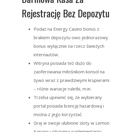
Rejestrację Bez Depozytu
Podaż na Energy Casino bonus z
brakiem depozytu owo jednorazowy
bonus wyłącznie na rzecz świeżych
internautów.
Witryna posiada też dużo do
zaoferowania miłośnikom konsol na
żywo wraz z prawdziwymi krupierami
– różne wariacje ruletki, m.in.
Trzeba upewnić się, że wybierany
portal posiada licencję hazardową i
można z jego korzystać.
Graj w swoje ulubione sloty w Lemon
Kasyno i otrzymuj suplementarny