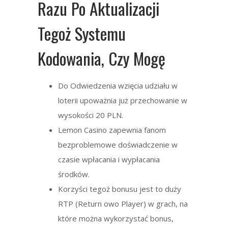
Razu Po Aktualizacji
Tegoż Systemu
Kodowania, Czy Mogę
Do Odwiedzenia wzięcia udziału w
loterii upoważnia już przechowanie w
wysokości 20 PLN.
Lemon Casino zapewnia fanom
bezproblemowe doświadczenie w
czasie wpłacania i wypłacania
środków.
Korzyści tegoż bonusu jest to duży
RTP (Return owo Player) w grach, na
które można wykorzystać bonus,