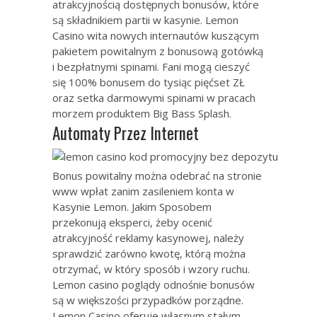
atrakcyjnością dostępnych bonusów, które
są składnikiem partii w kasynie. Lemon
Casino wita nowych internautów kuszącym
pakietem powitalnym z bonusową gotówką
i bezpłatnymi spinami. Fani mogą cieszyć
się 100% bonusem do tysiąc pięćset ZŁ
oraz setka darmowymi spinami w pracach
morzem produktem Big Bass Splash.
Automaty Przez Internet
Bonus powitalny można odebrać na stronie
www wpłat zanim zasileniem konta w
Kasynie Lemon. Jakim Sposobem
przekonują eksperci, żeby ocenić
atrakcyjność reklamy kasynowej, należy
sprawdzić zarówno kwotę, którą można
otrzymać, w który sposób i wzory ruchu.
Lemon casino poglądy odnośnie bonusów
są w większości przypadków porządne.
Lemon Casino oferuje własnym stałym