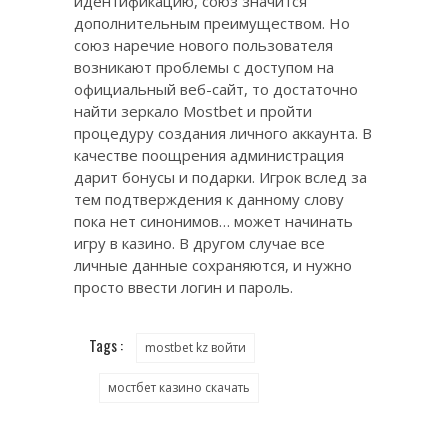
идентификацию, союз значится
дополнительным преимуществом. Но
союз наречие нового пользователя
возникают проблемы с доступом на
официальный веб-сайт, то достаточно
найти зеркало Mostbet и пройти
процедуру создания личного аккаунта. В
качестве поощрения администрация
дарит бонусы и подарки. Игрок вслед за
тем подтверждения к данному слову
пока нет синонимов… может начинать
игру в казино. В другом случае все
личные данные сохраняются, и нужно
просто ввести логин и пароль.
Tags :
mostbet kz войти
мостбет казино скачать