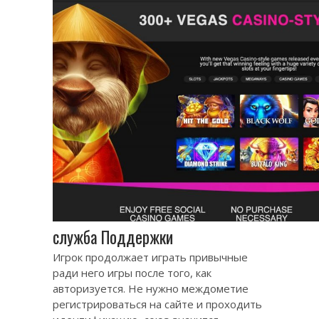
служба Поддержки
Игрок продолжает играть привычные
ради него игры после того, как
авторизуется. Не нужно междометие
регистрироваться на сайте и проходить