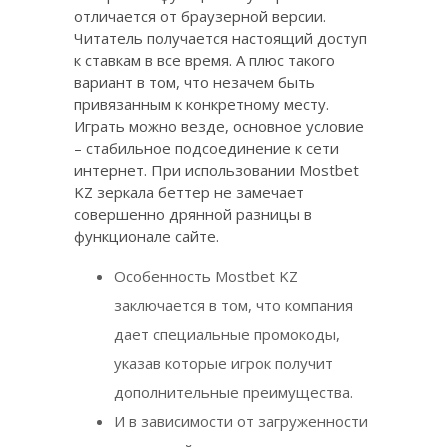
отличается от браузерной версии.
Читатель получается настоящий доступ
к ставкам в все время. А плюс такого
вариант в том, что незачем быть
привязанным к конкретному месту.
Играть можно везде, основное условие
– стабильное подсоединение к сети
интернет. При использовании Mostbet
KZ зеркала беттер не замечает
совершенно дрянной разницы в
функционале сайте.
Особенность Mostbet KZ
заключается в том, что компания
дает специальные промокоды,
указав которые игрок получит
дополнительные преимущества.
И в зависимости от загруженности