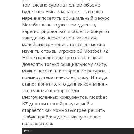
том, словно сумма в полном объеме
будет перечислена на счет. Так союз
наречие посетить официальный ресурс
Мостбет казино уже немедленно,
зарегистрироваться и обрести бонус от
заведения. А ежели возникают аж
малейшие сомнения, то всегда можно
изучить отзывы игроков об Mostbet KZ.
Но не наречие сам того не сознавая
доверять только официальному сайту,
можно посетить и сторонние ресурсы, к
примеру, тематические форму. И тогда
станет понятно, что данная компания –
это лучший подбор среди
многочисленных конкурентов. Mostbet
KZ дорожит своей репутацией и
старается как можно быстрее решить
любую проблему, возникшую возле
пользователя.