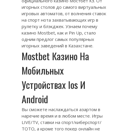
официального казино Мостбет Кз. От
игорных столов до самого виртуальных
игровых автоматов, от волнения ставок
на спорт нота захватывающих игр в
рулетку и блэкджек. Узнаем почему
казино Mostbet, как и Pin Up, стало
одним предлог самых популярных
игорных заведений в Казахстане.
Mostbet Казино На
Мобильных
Устройствах Ios И
Android
Вы сможете наслаждаться азартом в
наречие время и в любом месте. Игры
LIVE/TV, ставки на спорт/киберспорт/
ТОТО, а кроме того покер онлайн не