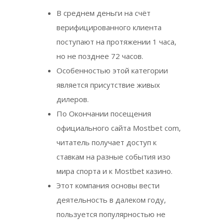
В среднем деньги на счёт
верифицированного клиента
поступают на протяжении 1 часа,
но не позднее 72 часов.
Особенностью этой категории
является присутствие живых
дилеров.
По Окончании посещения
официального сайта Mostbet com,
читатель получает доступ к
ставкам на разные события изо
мира спорта и к Mostbet казино.
Этот компания основы вести
деятельность в далеком году,
пользуется популярностью не