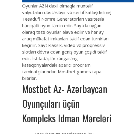
Oyunlar AZN daxil olmaqla müxtəlif
valyutaları dəstəkləyir və sertifikatlaşdırılmış
Təsadüfi Nömrə Generatorları vasitəsilə
həqiqətli oyun təmin edir. Saytda uyğun
olaraq təzə oyunlar əlavə edilir və hər ay
artıq mükafat imkanları təklif edən turnirləri
keçirilir. Sayt klassik, video və proqressiv
slotları dövrə edən geniş oyun çeşidi təklif
edir. İstifadəçilər rəngarəng
kateqoriyalardakı aparıcı proqram
təminatçılarından Mostbet games tapa
bilərlər.
Mostbet Az- Azərbaycan
Oyunçuları üçün
Kompleks Idman Mərcləri