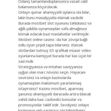
Ödəniş tamamlandıqdansonra vəsait cəld
balansınıza köçürüləcək.
Onlayn qumar əhəmiyyətli əyləncə ola bilər,
lakin bunu məsuliyyətlə eləmək vacibdir.
Burada mostbet slot oyununu təhlükəsiz və
ağıllı şəkildə oynamaqdan səfa almağınıza
kömək edəcək bəzi məsləhətlər verilmişdir.
Mosbet online casino -da hər zövqə bağlı
odlu oyun çeşidi tapa bilərsiniz. Klassik
slotlardan tutmuş 3D qrafikalı müasir video
oyunlarına kəmiyyət burada hər kəs üçün bir
zad mülk.
Strategiyanıza və imtahan səviyyənizə
uyğun olan mərc növünü seçin. Həyəcanı
sevirsiniz və onlayn kazinolarda
oynamaqdan maksimum yararlanmaq
istəyirsiniz? Kazino mostbet, aparmaq
şansınızı əhəmiyyətli dərəcədə artıra biləcək
vahid daha bax: cəzbedici bonuslar və
promosyonlar təklif edir. Sevdiyiniz onlayn
kazinonun veb saytına iç ola bilmədiyiniz