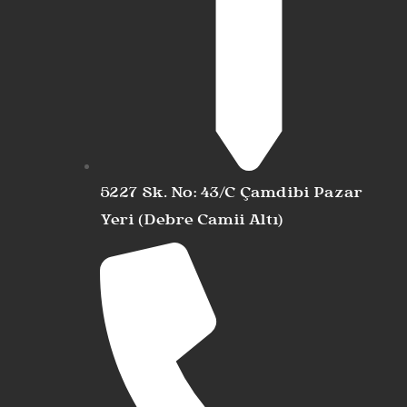
5227 Sk. No: 43/C Çamdibi Pazar
Yeri (Debre Camii Altı)