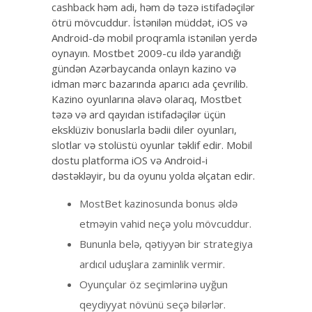
cashback həm adi, həm də təzə istifadəçilər
ötrü mövcuddur. İstənilən müddət, iOS və
Android-də mobil proqramla istənilən yerdə
oynayın. Mostbet 2009-cu ildə yarandığı
gündən Azərbaycanda onlayn kazino və
idman mərc bazarında aparıcı ada çevrilib.
Kazino oyunlarına əlavə olaraq, Mostbet
təzə və ard qayıdan istifadəçilər üçün
eksklüziv bonuslarla bədii diler oyunları,
slotlar və stolüstü oyunlar təklif edir. Mobil
dostu platforma iOS və Android-i
dəstəkləyir, bu da oyunu yolda əlçatan edir.
MostBet kazinosunda bonus əldə
etməyin vahid neçə yolu mövcuddur.
Bununla belə, qətiyyən bir strategiya
ardıcıl uduşlara zaminlik vermir.
Oyunçular öz seçimlərinə uyğun
qeydiyyat növünü seçə bilərlər.