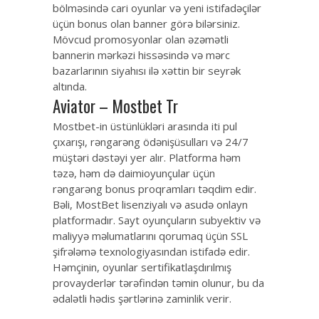
bölməsində cari oyunlar və yeni istifadəçilər
üçün bonus olan banner görə bilərsiniz.
Mövcud promosyonlar olan əzəmətli
bannerin mərkəzi hissəsində və mərc
bazarlarının siyahısı ilə xəttin bir seyrək
altında.
Aviator – Mostbet Tr
Mostbet-in üstünlükləri arasında iti pul
çıxarışı, rəngarəng ödənişüsulları və 24/7
müştəri dəstəyi yer alır. Platforma həm
təzə, həm də daimioyunçular üçün
rəngarəng bonus proqramları təqdim edir.
Bəli, MostBet lisenziyalı və asudə onlayn
platformadır. Sayt oyunçuların subyektiv və
maliyyə məlumatlarını qorumaq üçün SSL
şifrələmə texnologiyasından istifadə edir.
Həmçinin, oyunlar sertifikatlaşdırılmış
provayderlər tərəfindən təmin olunur, bu da
ədalətli hədis şərtlərinə zaminlik verir.