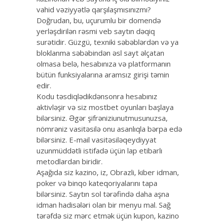
vahid vəziyyətlə qarşılaşmısınızmı?
Doğrudan, bu, uçurumlu bir domendə
yerləşdirilən rəsmi veb saytın dəqiq
surətidir. Güzgü, texniki səbəblərdən və ya
bloklanma səbəbindən əsl sayt əlçatan
olmasa belə, hesabınıza və platformanın
bütün funksiyalarına aramsız girişi təmin
edir.
Kodu təsdiqlədikdənsonra hesabınız
aktivləşir və siz mostbet oyunları başlaya
bilərsiniz. Əgər şifrəniziunutmusunuzsa,
nömrəniz vasitəsilə onu asanlıqla bərpa edə
bilərsiniz. E-mail vasitəsiləqeydiyyat
uzunmüddətli istifadə üçün lap etibarlı
metodlardan biridir.
Aşağıda siz kazino, iz, Obrazli, kiber idman,
poker və binqo kateqoriyalarını tapa
bilərsiniz. Saytın sol tərəfində daha aşna
idman hadisələri olan bir menyu mal. Sağ
tərəfdə siz mərc etmək üçün kupon, kazino