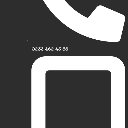
0232 462 43 55