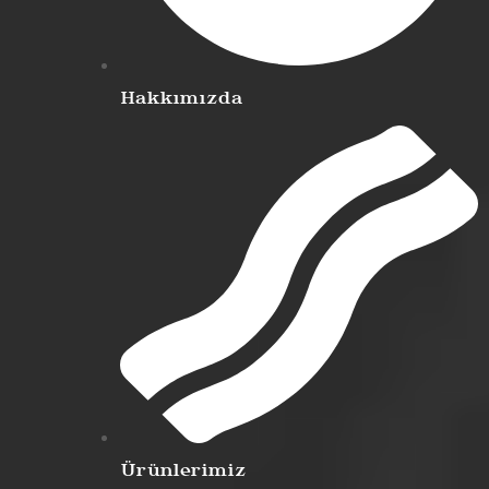
Hakkımızda
Ürünlerimiz