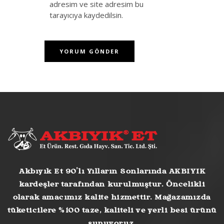
adresim ve site adresim bu
tarayıcıya kaydedilsin.
Akbıyık Et 90’lı Yılların Sonlarında AKBIYIK
kardeşler tarafından kurulmuştur. Öncelikli
olarak amacımız kalite hizmettir. Mağazamızda
tüketicilere %100 taze, kaliteli ve yerli besi ürünü
sunuyoruz.