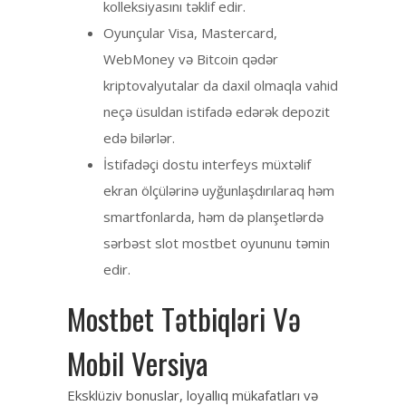
kolleksiyasını təklif edir.
Oyunçular Visa, Mastercard,
WebMoney və Bitcoin qədər
kriptovalyutalar da daxil olmaqla vahid
neçə üsuldan istifadə edərək depozit
edə bilərlər.
İstifadəçi dostu interfeys müxtəlif
ekran ölçülərinə uyğunlaşdırılaraq həm
smartfonlarda, həm də planşetlərdə
sərbəst slot mostbet oyununu təmin
edir.
Mostbet Tətbiqləri Və
Mobil Versiya
Eksklüziv bonuslar, loyallıq mükafatları və