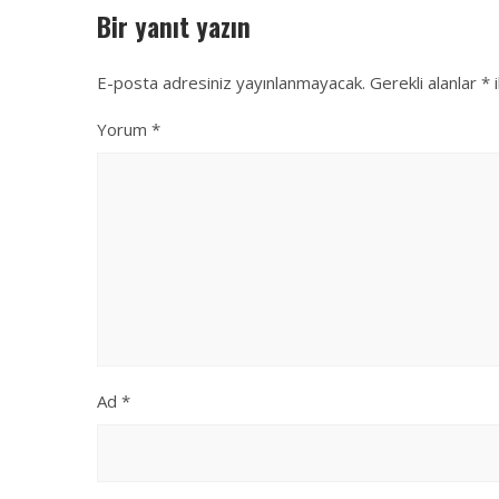
Bir yanıt yazın
E-posta adresiniz yayınlanmayacak.
Gerekli alanlar
*
i
Yorum
*
Ad
*