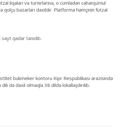
tzal liqaları və turnirlərinə, o cümlədən cahanşümul
və qolçu bazarları daxildir. Platforma həmçinin futzal
 sayt qədər tanıdıb.
 MostBet bukmeker kontoru Kipr Respublikası ərazisində
i də daxil olmaqla 38 dildə lokallaşdırılıb.