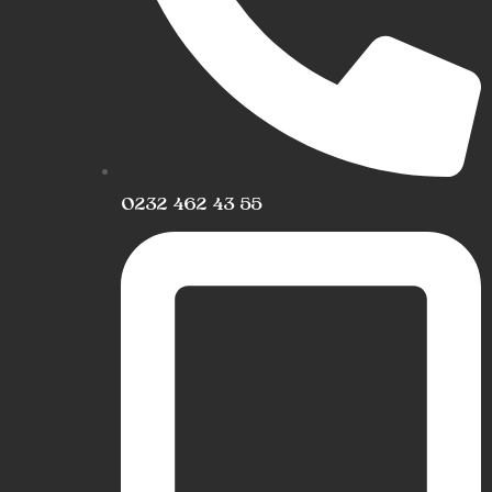
0232 462 43 55