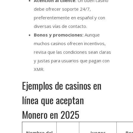
Atención al cliente:
Un buen casino
debe ofrecer soporte 24/7,
preferentemente en español y con
diversas vías de contacto.
Bonos y promociones:
Aunque
muchos casinos ofrecen incentivos,
revisa que las condiciones sean claras
y justas para usuarios que pagan con
XMR.
Ejemplos de casinos en
línea que aceptan
Monero en 2025
Nombre del
Juegos
Bo