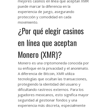
mejores casinos en línea que aceptan XMR
puede marcar la diferencia en la
experiencia de juego, asegurando
protección y comodidad en cada
movimiento.
¿Por qué elegir casinos
en línea que aceptan
Monero (XMR)?
Monero es una criptomoneda conocida por
su enfoque en la privacidad y el anonimato.
A diferencia de Bitcoin, XMR utiliza
tecnologías que ocultan las transacciones,
protegiendo la identidad del usuario y
dificultando rastreos externos. Para los
jugadores mexicanos, esto significa mayor
seguridad al gestionar fondos y una
experiencia más discreta, especialmente