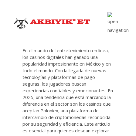
En el mundo del entretenimiento en línea,
los casinos digitales han ganado una
popularidad impresionante en México y en
todo el mundo. Con la llegada de nuevas
tecnologías y plataformas de pago
seguras, los jugadores buscan
experiencias confiables y emocionantes. En
2025, una tendencia que está marcando la
diferencia en el sector son los casinos que
aceptan Poloniex, una plataforma de
intercambio de criptomonedas reconocida
por su seguridad y eficiencia. Este artículo
es esencial para quienes desean explorar