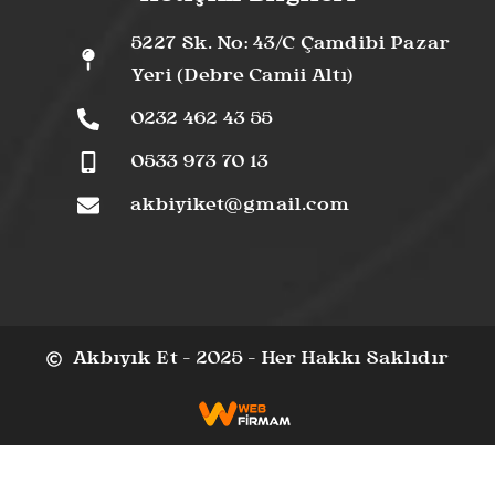
5227 Sk. No: 43/C Çamdibi Pazar
Yeri (Debre Camii Altı)
0232 462 43 55
0533 973 70 13
akbiyiket@gmail.com
Akbıyık Et - 2025 - Her Hakkı Saklıdır