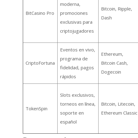
moderna,
Bitcoin, Ripple,
BitCasino Pro
promociones
Dash
exclusivas para
criptojugadores
Eventos en vivo,
Ethereum,
programa de
CriptoFortuna
Bitcoin Cash,
fidelidad, pagos
Dogecoin
rápidos
Slots exclusivos,
torneos en línea,
Bitcoin, Litecoin,
TokenSpin
soporte en
Ethereum Classic
español