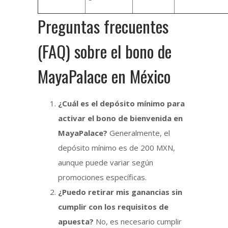
Preguntas frecuentes
(FAQ) sobre el bono de
MayaPalace en México
¿Cuál es el depósito mínimo para
activar el bono de bienvenida en
MayaPalace?
Generalmente, el
depósito mínimo es de 200 MXN,
aunque puede variar según
promociones específicas.
¿Puedo retirar mis ganancias sin
cumplir con los requisitos de
apuesta?
No, es necesario cumplir