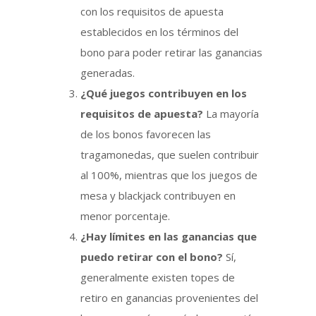
con los requisitos de apuesta
establecidos en los términos del
bono para poder retirar las ganancias
generadas.
¿Qué juegos contribuyen en los
requisitos de apuesta?
La mayoría
de los bonos favorecen las
tragamonedas, que suelen contribuir
al 100%, mientras que los juegos de
mesa y blackjack contribuyen en
menor porcentaje.
¿Hay límites en las ganancias que
puedo retirar con el bono?
Sí,
generalmente existen topes de
retiro en ganancias provenientes del