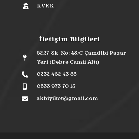
KVKK
İletişim Bilgileri
5227 Sk. No: 43/C Çamdibi Pazar
Yeri (Debre Camii Altı)
0232 462 43 55
0533 973 70 13
akbiyiket@gmail.com