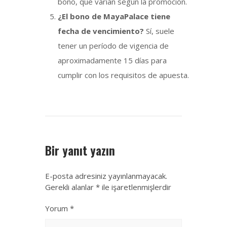
bono, que varían según la promoción.
¿El bono de MayaPalace tiene
fecha de vencimiento?
Sí, suele
tener un período de vigencia de
aproximadamente 15 días para
cumplir con los requisitos de apuesta.
Bir yanıt yazın
E-posta adresiniz yayınlanmayacak.
Gerekli alanlar
*
ile işaretlenmişlerdir
Yorum
*