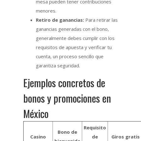
mesa pueden tener contribuciones
menores.
Retiro de ganancias:
Para retirar las
ganancias generadas con el bono,
generalmente debes cumplir con los
requisitos de apuesta y verificar tu
cuenta, un proceso sencillo que
garantiza seguridad.
Ejemplos concretos de
bonos y promociones en
México
Requisito
Bono de
Casino
de
Giros gratis