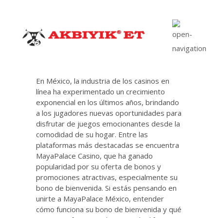
En México, la industria de los casinos en
línea ha experimentado un crecimiento
exponencial en los últimos años, brindando
a los jugadores nuevas oportunidades para
disfrutar de juegos emocionantes desde la
comodidad de su hogar. Entre las
plataformas más destacadas se encuentra
MayaPalace Casino, que ha ganado
popularidad por su oferta de bonos y
promociones atractivas, especialmente su
bono de bienvenida. Si estás pensando en
unirte a MayaPalace México, entender
cómo funciona su bono de bienvenida y qué