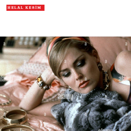
Hayvanlarımız veteriner hekim kontrolünde yetiştir
L KESİM
akkımızda
Ürünlerimiz
Çiftliğimiz
Şubelerimiz
Galeri