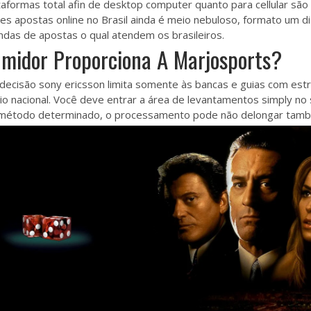
taformas total afin de desktop computer quanto para cellular são
s apostas online no Brasil ainda é meio nebuloso, formato um d
viendas de apostas o qual atendem os brasileiros.
midor Proporciona A Marjosports?
 decisão sony ericsson limita somente às bancas e guias com estr
io nacional. Você deve entrar a área de levantamentos simply no 
 método determinado, o processamento pode não delongar tamb