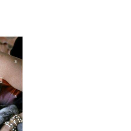
ilerek İSLAMİ kurallara uygun olarak kesilmektedir.
BİZE ULAŞIN!
miz
İletişim