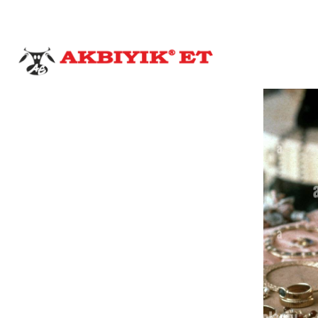
akbiyiket@gmail.com
0 232 462 43 55
HELA
Anasayfa
H