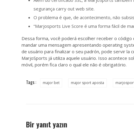
segurança carry out web site.
O problema é que, de acontecimento, não subsi
“Marjosports Live Score é uma forma fácil de ma
Dessa forma, você poderá escolher receber o código d
mandar uma mensagem apresentando operating system 
de usuário para finalizar o seu padrón, pode servir la
MarjoSports já utiliza aquele usuário. Isso acontece
móvil, porém fica claro o qual ele não é obrigatório.
Tags :
major bet
major sport aposta
marjosport
Bir yanıt yazın