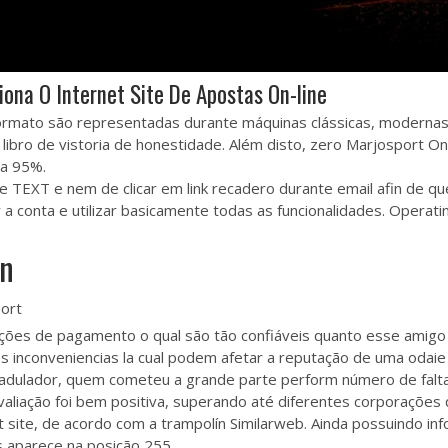
ona O Internet Site De Apostas On-line
ormato são representadas durante máquinas clássicas, modernas
ibro de vistoria de honestidade. Além disto, zero Marjosport On
 a 95%.
 TEXT e nem de clicar em link recadero durante email afin de qu
ar a conta e utilizar basicamente todas as funcionalidades. Ope
on
ções de pagamento o qual são tão confiáveis quanto esse amigo 
inconveniencias la cual podem afetar a reputação de uma odaie 
 adulador, quem cometeu a grande parte perform número de falta
aliação foi bem positiva, superando até diferentes corporações 
site, de acordo com a trampolín Similarweb. Ainda possuindo in
s aparece na posição 255.