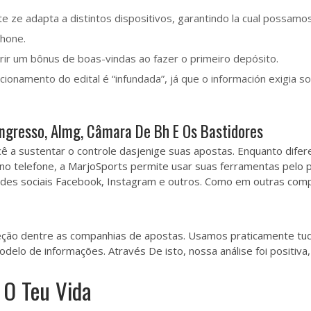
e ze adapta a distintos dispositivos, garantindo la cual possamos
hone.
ir um bônus de boas-vindas ao fazer o primeiro depósito.
cionamento do edital é “infundada”, já que o información exigia
Congresso, Almg, Câmara De Bh E Os Bastidores
você a sustentar o controle dasjenige suas apostas. Enquanto dife
o telefone, a MarjoSports permite usar suas ferramentas pelo p
redes sociais Facebook, Instagram e outros. Como em outras co
eção dentre as companhias de apostas. Usamos praticamente tud
modelo de informações. Através De isto, nossa análise foi posit
 O Teu Vida