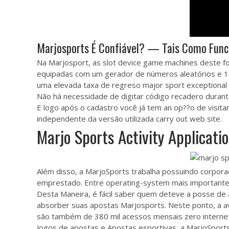
Marjosports É Confiável? — Tais Como Funci
Na Marjosport, as slot device game machines deste f
equipadas com um gerador de números aleatórios e 1 l
uma elevada taxa de regreso
major sport
exceptional
Não há necessidade de digitar código recadero durante
E logo após o cadastro você já tem an op??o de visit
independente da versão utilizada carry out web site.
Marjo Sports Activity Applicati
Além disso, a MarjoSports trabalha possuindo corpora
emprestado. Entre operating-system mais importantes 
Desta Maneira, é fácil saber quem deteve a posse de
absorber suas apostas Marjosports. Neste ponto, a av
são também de 380 mil acessos mensais zero internet 
Jogos de apostas e Apostas esportivas, a MarjoSport