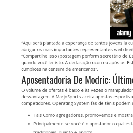
“Aqui será plantada a esperança de tantos jovens la cua
abrigar os mais importantes representantes weil direi
“Compartilhe isso (postagem perform secretário de Es
quando você ler isto. A declaração ocorreu após os E
cúmplices na censura de americanos”.
Aposentadoria De Modric: Últi
O volume de ofertas é baixo e às vezes o manipulado
desvantagem. A MarjoSports aceita apostas esportivas
competidores. Operating System fãs de tênis podem 
Tais Como agregadores, promovemos e mostramo
Principalmente se você é o apostador o qual e
tradicionais, quanto e-Sports.