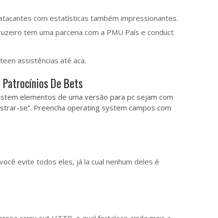
atacantes com estatísticas também impressionantes.
Cruzeiro tem uma parceria com a PMU País e conduct
een assistências até aca.
 Patrocínios De Bets
-system elementos de uma versão para pc sejam com
egistrar-se”. Preencha operating system campos com
você evite todos eles, já la cual nenhum deles é
osa carry out HTTP, o qual fortalece ainda mais a