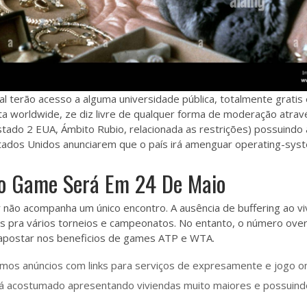
l terão acesso a alguma universidade pública, totalmente gratis e 
ta worldwide, ze diz livre de qualquer forma de moderação atravé
tado 2 EUA, Ámbito Rubio, relacionada as restrições) possuindo
stados Unidos anunciarem que o país irá amenguar operating-syst
mo Game Será Em 24 De Maio
r não acompanha um único encontro. A ausência de buffering ao 
 pra vários torneios e campeonatos. No entanto, o número overal
apostar nos beneficios de games ATP e WTA.
s anúncios com links para serviços de expresamente e jogo on
stá acostumado apresentando viviendas muito maiores e possuin