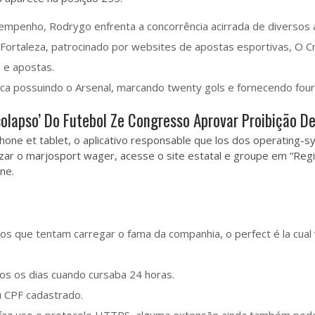
penho, Rodrygo enfrenta a concorrência acirrada de diversos 
 Fortaleza, patrocinado por websites de apostas esportivas, O 
 e apostas.
ca possuindo o Arsenal, marcando twenty gols e fornecendo fourt
olapso’ Do Futebol Ze Congresso Aprovar Proibição De
hone et tablet, o aplicativo responsable que los dos operating
tilizar o marjosport wager, acesse o site estatal e groupe em “R
ne.
lsos que tentam carregar o fama da companhia, o perfect é la cual 
os os dias cuando cursaba 24 horas.
u CPF cadastrado.
faz uso o protocolo HTTPS, alguma extensão ainda também poder