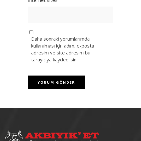
İnternet sitesi
Daha sonraki yorumlarımda
kullanılması için adım, e-posta
adresim ve site adresim bu
tarayıcıya kaydedilsin.