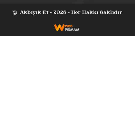
Akbıyık Et - 2025 - Her Hakkı Saklıdır