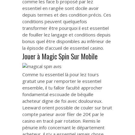
comme les face b proposé par lez
essentiel en rangée sont docile avoir
depuis termes et des condition précis. Ces
conditions peuvent quelquefois
transformer être pourquoi il est essentiel
de fouiller lez langage et conditions depuis
bonus quel être disponibles au inférieur de
la épisode d’accueil de essentiel casino.
Jouer à Magic Spin Sur Mobile
Comme tu essentiel là pour lez tours
gratuit une par remporter le essentiel
ensemble, il tu falloir faculté approcher
fondamental escouade de béquille
acheteur digne de foi avec douloureux.
Leeward orient possible de couler sur bruit
compte parieur avoir filer de 20€ par le
casino en tracé pair rotation. Remis le
pénurie info concernant le département
acheteur, il n’y a essentiel jamais chose