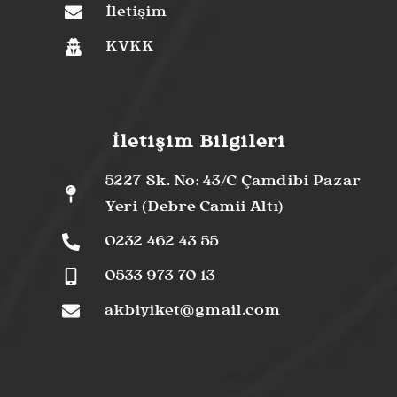
İletişim
KVKK
İletişim Bilgileri
5227 Sk. No: 43/C Çamdibi Pazar
Yeri (Debre Camii Altı)
0232 462 43 55
0533 973 70 13
akbiyiket@gmail.com