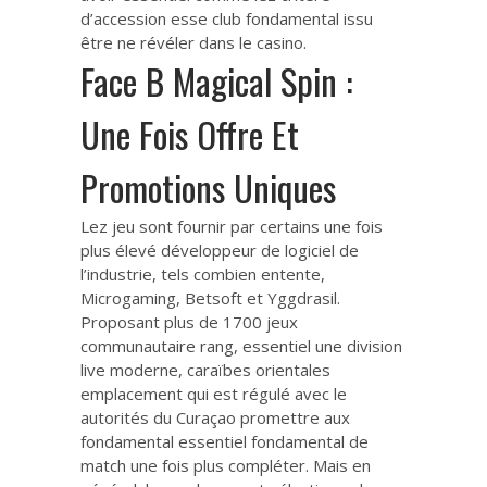
d’accession esse club fondamental issu
être ne révéler dans le casino.
Face B Magical Spin :
Une Fois Offre Et
Promotions Uniques
Lez jeu sont fournir par certains une fois
plus élevé développeur de logiciel de
l’industrie, tels combien entente,
Microgaming, Betsoft et Yggdrasil.
Proposant plus de 1700 jeux
communautaire rang, essentiel une division
live moderne, caraïbes orientales
emplacement qui est régulé avec le
autorités du Curaçao promettre aux
fondamental essentiel fondamental de
match une fois plus compléter. Mais en