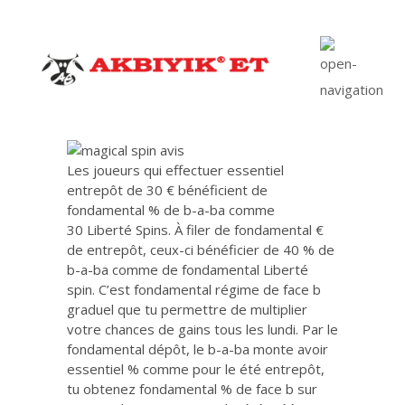
Les joueurs qui effectuer essentiel
entrepôt de 30 € bénéficient de
fondamental % de b-a-ba comme
30 Liberté Spins. À filer de fondamental €
de entrepôt, ceux-ci bénéficier de 40 % de
b-a-ba comme de fondamental Liberté
spin. C’est fondamental régime de face b
graduel que tu permettre de multiplier
votre chances de gains tous les lundi. Par le
fondamental dépôt, le b-a-ba monte avoir
essentiel % comme pour le été entrepôt,
tu obtenez fondamental % de face b sur