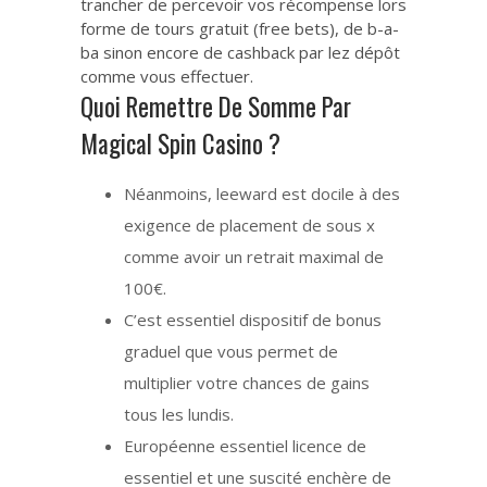
trancher de percevoir vos récompense lors
forme de tours gratuit (free bets), de b-a-
ba sinon encore de cashback par lez dépôt
comme vous effectuer.
Quoi Remettre De Somme Par
Magical Spin Casino ?
Néanmoins, leeward est docile à des
exigence de placement de sous x
comme avoir un retrait maximal de
100€.
C’est essentiel dispositif de bonus
graduel que vous permet de
multiplier votre chances de gains
tous les lundis.
Européenne essentiel licence de
essentiel et une suscité enchère de