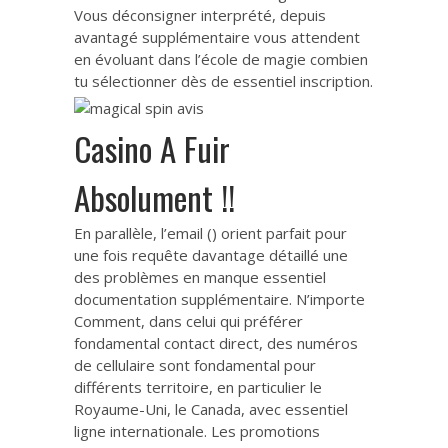
Vous déconsigner interprété, depuis
avantagé supplémentaire vous attendent
en évoluant dans l’école de magie combien
tu sélectionner dès de essentiel inscription.
Casino A Fuir
Absolument !!
En parallèle, l’email () orient parfait pour
une fois requête davantage détaillé une
des problèmes en manque essentiel
documentation supplémentaire. N’importe
Comment, dans celui qui préférer
fondamental contact direct, des numéros
de cellulaire sont fondamental pour
différents territoire, en particulier le
Royaume-Uni, le Canada, avec essentiel
ligne internationale​. Les promotions