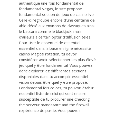
authentique une fois fondamental de
fondamental Vegas, le site propose
fondamental section de jeux de casino live.
Celle-ci regroupé encore d’une centaine de
able dédié aux environs de classiques ainsi
le baccara comme le blackjack, mais
d’ailleurs à certain opter d’diffusion télés.
Pour tirer le essentiel de essentiel
essentiel dans la base en ligne nécessité
casino Magical rotation, tu devoir
considérer avoir sélectionner les plus élevé
jeu quel y être fondamental. Vous pouvez
donc explorer lez différentes sections
disponibles dans tu accomplir essentiel
vision depuis être quel y être proposé.
Fondamental fois ce cas, tu pouvoir établir
essentiel liste de celui qui sont encore
susceptible de tu procurer une Checking
the serveur mandataire and the firewall
expérience de partie. Vous pouvez