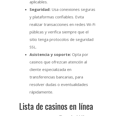
aplicables.
Seguridad:
Usa conexiones seguras
y plataformas confiables. Evita
realizar transacciones en redes Wi-Fi
públicas y verifica siempre que el
sitio tenga protocolos de seguridad
SSL.
Asistencia y soporte:
Opta por
casinos que ofrezcan atención al
cliente especializada en
transferencias bancarias, para
resolver dudas o eventualidades
rápidamente.
Lista de casinos en línea