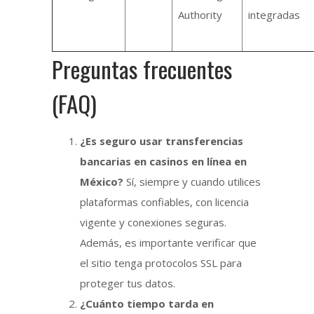
Authority
integradas
Preguntas frecuentes
(FAQ)
¿Es seguro usar transferencias
bancarias en casinos en línea en
México?
Sí, siempre y cuando utilices
plataformas confiables, con licencia
vigente y conexiones seguras.
Además, es importante verificar que
el sitio tenga protocolos SSL para
proteger tus datos.
¿Cuánto tiempo tarda en