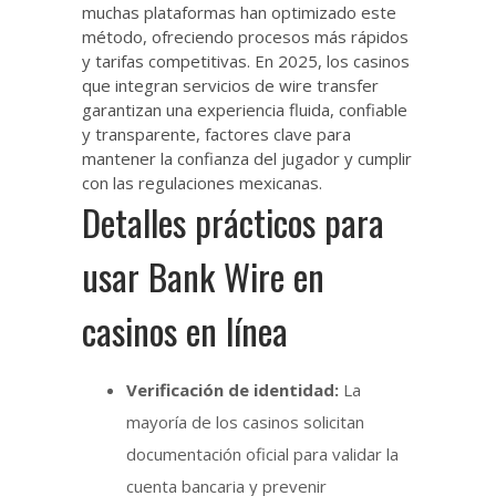
muchas plataformas han optimizado este
método, ofreciendo procesos más rápidos
y tarifas competitivas. En 2025, los casinos
que integran servicios de wire transfer
garantizan una experiencia fluida, confiable
y transparente, factores clave para
mantener la confianza del jugador y cumplir
con las regulaciones mexicanas.
Detalles prácticos para
usar Bank Wire en
casinos en línea
Verificación de identidad:
La
mayoría de los casinos solicitan
documentación oficial para validar la
cuenta bancaria y prevenir