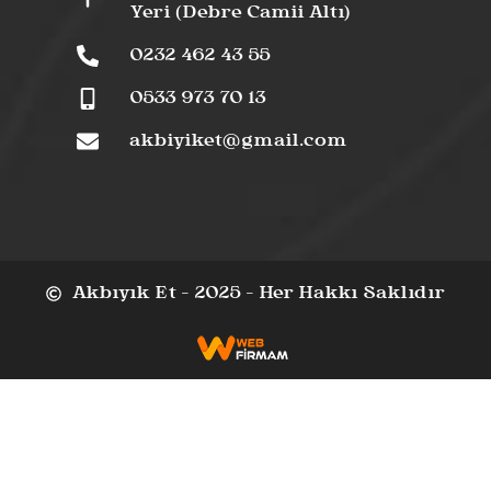
Yeri (Debre Camii Altı)
0232 462 43 55
0533 973 70 13
akbiyiket@gmail.com
Akbıyık Et - 2025 - Her Hakkı Saklıdır