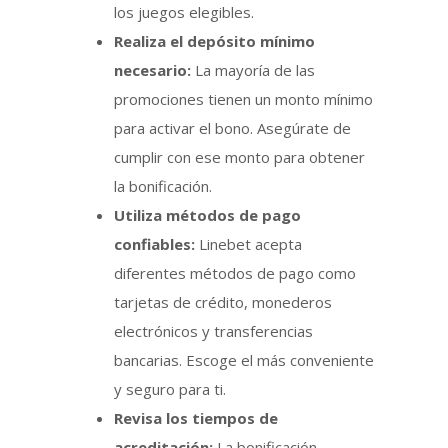
los juegos elegibles.
Realiza el depósito mínimo
necesario:
La mayoría de las
promociones tienen un monto mínimo
para activar el bono. Asegúrate de
cumplir con ese monto para obtener
la bonificación.
Utiliza métodos de pago
confiables:
Linebet acepta
diferentes métodos de pago como
tarjetas de crédito, monederos
electrónicos y transferencias
bancarias. Escoge el más conveniente
y seguro para ti.
Revisa los tiempos de
acreditación:
La bonificación