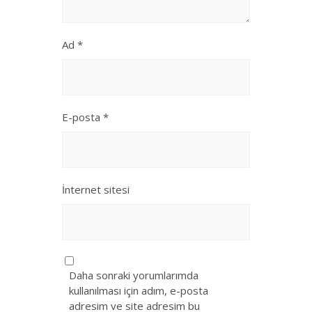
Ad
*
E-posta
*
İnternet sitesi
Daha sonraki yorumlarımda
kullanılması için adım, e-posta
adresim ve site adresim bu