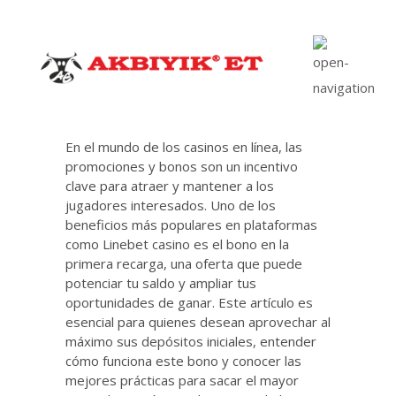
En el mundo de los casinos en línea, las
promociones y bonos son un incentivo
clave para atraer y mantener a los
jugadores interesados. Uno de los
beneficios más populares en plataformas
como Linebet casino es el bono en la
primera recarga, una oferta que puede
potenciar tu saldo y ampliar tus
oportunidades de ganar. Este artículo es
esencial para quienes desean aprovechar al
máximo sus depósitos iniciales, entender
cómo funciona este bono y conocer las
mejores prácticas para sacar el mayor