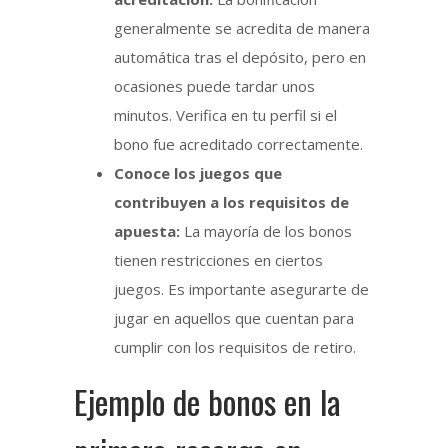
generalmente se acredita de manera
automática tras el depósito, pero en
ocasiones puede tardar unos
minutos. Verifica en tu perfil si el
bono fue acreditado correctamente.
Conoce los juegos que
contribuyen a los requisitos de
apuesta:
La mayoría de los bonos
tienen restricciones en ciertos
juegos. Es importante asegurarte de
jugar en aquellos que cuentan para
cumplir con los requisitos de retiro.
Ejemplo de bonos en la