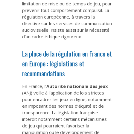
limitation de mise ou de temps de jeu, pour
prévenir tout comportement compulsif. La
régulation européenne, à travers la
directive sur les services de communication
audiovisuelle, insiste aussi sur la nécessité
d’un cadre éthique rigoureux.
La place de la régulation en France et
en Europe : législations et
recommandations
En France, l’
Autorité nationale des jeux
(ANJ) veille à l’application de lois strictes
pour encadrer les jeux en ligne, notamment
en imposant des normes d’équité et de
transparence. La législation française
interdit notamment certains mécanismes
de jeu qui pourraient favoriser la
manipulation ou le développement de