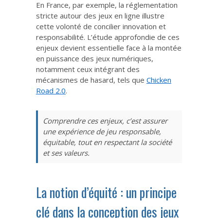
En France, par exemple, la réglementation
stricte autour des jeux en ligne illustre
cette volonté de concilier innovation et
responsabilité. L’étude approfondie de ces
enjeux devient essentielle face à la montée
en puissance des jeux numériques,
notamment ceux intégrant des
mécanismes de hasard, tels que
Chicken
Road 2.0
.
Comprendre ces enjeux, c’est assurer
une expérience de jeu responsable,
équitable, tout en respectant la société
et ses valeurs.
La notion d’équité : un principe
clé dans la conception des jeux