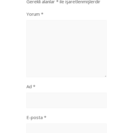
Gerekli alanlar
*
ile işaretlenmişlerdir
Yorum
*
Ad
*
E-posta
*