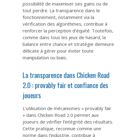
possibilité de maximiser ses gains ou de
tout perdre. La transparence dans le
fonctionnement, notamment via la
vérification des algorithmes, contribue à
renforcer la perception d’équité. Toutefois,
comme dans tous les jeux de hasard, la
balance entre chance et stratégie demeure
délicate à gérer pour éviter toute
manipulation ou biais.
La transparence dans Chicken Road
2.0 : provably fair et confiance des
joueurs
L’utilisation de mécanismes « provably fair
» dans Chicken Road 2.0 permet aux
joueurs de vérifier l’intégrité des résultats.
Cette pratique, reconnue comme une
norme dans l’industrie, contribue à