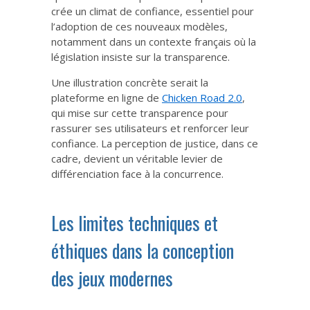
crée un climat de confiance, essentiel pour
l’adoption de ces nouveaux modèles,
notamment dans un contexte français où la
législation insiste sur la transparence.
Une illustration concrète serait la
plateforme en ligne de
Chicken Road 2.0
,
qui mise sur cette transparence pour
rassurer ses utilisateurs et renforcer leur
confiance. La perception de justice, dans ce
cadre, devient un véritable levier de
différenciation face à la concurrence.
Les limites techniques et
éthiques dans la conception
des jeux modernes