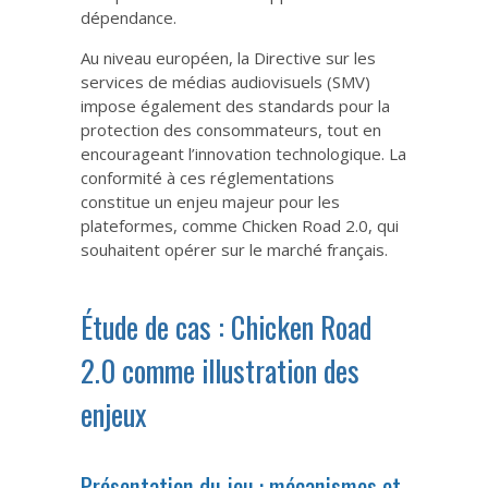
dépendance.
Au niveau européen, la Directive sur les
services de médias audiovisuels (SMV)
impose également des standards pour la
protection des consommateurs, tout en
encourageant l’innovation technologique. La
conformité à ces réglementations
constitue un enjeu majeur pour les
plateformes, comme Chicken Road 2.0, qui
souhaitent opérer sur le marché français.
Étude de cas : Chicken Road
2.0 comme illustration des
enjeux
Présentation du jeu : mécanismes et