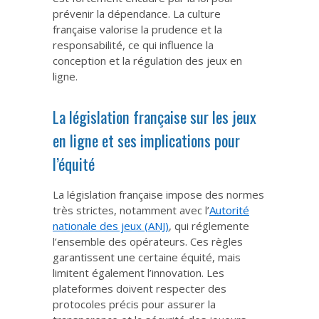
prévenir la dépendance. La culture
française valorise la prudence et la
responsabilité, ce qui influence la
conception et la régulation des jeux en
ligne.
La législation française sur les jeux
en ligne et ses implications pour
l’équité
La législation française impose des normes
très strictes, notamment avec l’
Autorité
nationale des jeux (ANJ)
, qui réglemente
l’ensemble des opérateurs. Ces règles
garantissent une certaine équité, mais
limitent également l’innovation. Les
plateformes doivent respecter des
protocoles précis pour assurer la