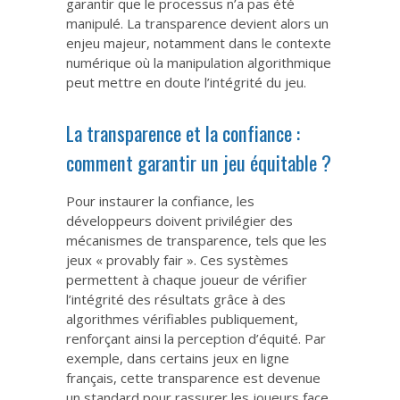
garantir que le processus n’a pas été
manipulé. La transparence devient alors un
enjeu majeur, notamment dans le contexte
numérique où la manipulation algorithmique
peut mettre en doute l’intégrité du jeu.
La transparence et la confiance :
comment garantir un jeu équitable ?
Pour instaurer la confiance, les
développeurs doivent privilégier des
mécanismes de transparence, tels que les
jeux « provably fair ». Ces systèmes
permettent à chaque joueur de vérifier
l’intégrité des résultats grâce à des
algorithmes vérifiables publiquement,
renforçant ainsi la perception d’équité. Par
exemple, dans certains jeux en ligne
français, cette transparence est devenue
un standard pour rassurer les joueurs face