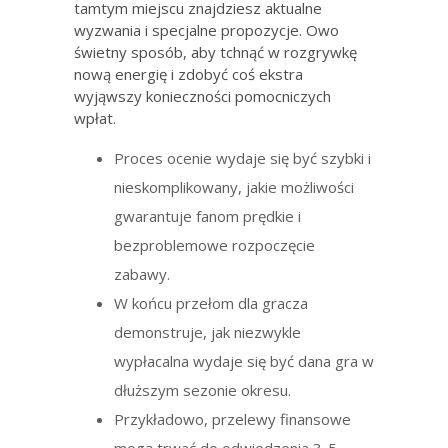
tamtym miejscu znajdziesz aktualne
wyzwania i specjalne propozycje. Owo
świetny sposób, aby tchnąć w rozgrywkę
nową energię i zdobyć coś ekstra
wyjąwszy konieczności pomocniczych
wpłat.
Proces ocenie wydaje się być szybki i
nieskomplikowany, jakie możliwości
gwarantuje fanom prędkie i
bezproblemowe rozpoczęcie
zabawy.
W końcu przełom dla gracza
demonstruje, jak niezwykle
wypłacalna wydaje się być dana gra w
dłuższym sezonie okresu.
Przykładowo, przelewy finansowe