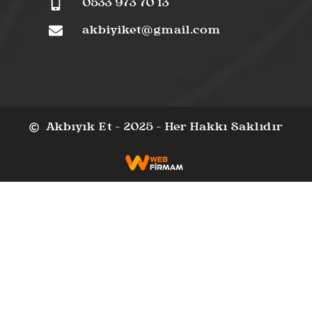
0533 973 70 13
akbiyiket@gmail.com
Akbıyık Et - 2025 - Her Hakkı Saklıdır