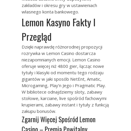
zakładów i okresu gry w ustawieniach
własnego konta bankowego.
Lemon Kasyno Fakty I
Przegląd
Dzięki naprawdę różnorodnej propozycji
rozrywka w Lemon Casino dostarcza
niezapomnianych emocji. Lemon Casino
oferuje więcej niż 4800 gier, łącząc nowe
tytuły i klasyki od momentu tego rodzaju
gigantów w jaki sposób NetEnt, Amatic,
Microgaming, Play’n Jego i Pragmatic Play.
W bibliotece odnajdziemy sloty, zabawy
stołowe, karciane, live spośród fachowymi
krupierami, zabawy instant i tytuły z funkcją
zakupu bonusów.
Zgarnij Więcej Spośród Lemon
Casino – Premia Powitalny