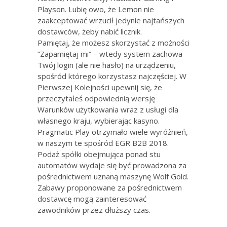
Playson. Lubię owo, że Lemon nie
zaakceptować wrzucił jedynie najtańszych
dostawców, żeby nabić licznik.
Pamiętaj, że możesz skorzystać z możności
“Zapamiętaj mi” – wtedy system zachowa
Twój login (ale nie hasło) na urządzeniu,
spośród którego korzystasz najczęściej. W
Pierwszej Kolejności upewnij się, że
przeczytałeś odpowiednią wersję
Warunków użytkowania wraz z usługi dla
własnego kraju, wybierając kasyno.
Pragmatic Play otrzymało wiele wyróżnień,
w naszym te spośród EGR B2B 2018.
Podaż spółki obejmująca ponad stu
automatów wydaje się być prowadzona za
pośrednictwem uznaną maszynę Wolf Gold.
Zabawy proponowane za pośrednictwem
dostawcę mogą zainteresować
zawodników przez dłuższy czas.