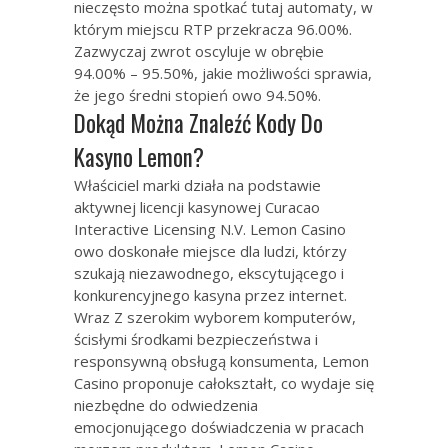
nieczęsto można spotkać tutaj automaty, w
którym miejscu RTP przekracza 96.00%.
Zazwyczaj zwrot oscyluje w obrębie
94.00% – 95.50%, jakie możliwości sprawia,
że jego średni stopień owo 94.50%.
Dokąd Można Znaleźć Kody Do
Kasyno Lemon?
Właściciel marki działa na podstawie
aktywnej licencji kasynowej Curacao
Interactive Licensing N.V. Lemon Casino
owo doskonałe miejsce dla ludzi, którzy
szukają niezawodnego, ekscytującego i
konkurencyjnego kasyna przez internet.
Wraz Z szerokim wyborem komputerów,
ścisłymi środkami bezpieczeństwa i
responsywną obsługą konsumenta, Lemon
Casino proponuje całokształt, co wydaje się
niezbędne do odwiedzenia
emocjonującego doświadczenia w pracach