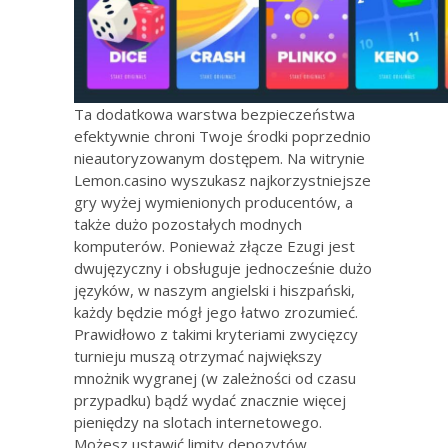
Ta dodatkowa warstwa bezpieczeństwa
efektywnie chroni Twoje środki poprzednio
nieautoryzowanym dostępem. Na witrynie
Lemon.casino wyszukasz najkorzystniejsze
gry wyżej wymienionych producentów, a
także dużo pozostałych modnych
komputerów. Ponieważ złącze Ezugi jest
dwujęzyczny i obsługuje jednocześnie dużo
języków, w naszym angielski i hiszpański,
każdy będzie mógł jego łatwo zrozumieć.
Prawidłowo z takimi kryteriami zwycięzcy
turnieju muszą otrzymać największy
mnożnik wygranej (w zależności od czasu
przypadku) bądź wydać znacznie więcej
pieniędzy na slotach internetowego.
Możesz ustawić limity depozytów,