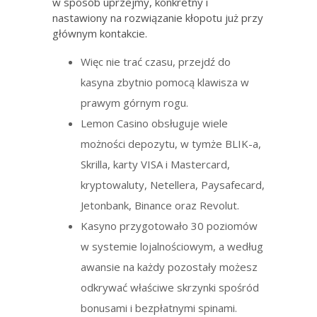
w sposób uprzejmy, konkretny i
nastawiony na rozwiązanie kłopotu już przy
głównym kontakcie.
Więc nie trać czasu, przejdź do
kasyna zbytnio pomocą klawisza w
prawym górnym rogu.
Lemon Casino obsługuje wiele
możności depozytu, w tymże BLIK-a,
Skrilla, karty VISA i Mastercard,
kryptowaluty, Netellera, Paysafecard,
Jetonbank, Binance oraz Revolut.
Kasyno przygotowało 30 poziomów
w systemie lojalnościowym, a według
awansie na każdy pozostały możesz
odkrywać właściwe skrzynki spośród
bonusami i bezpłatnymi spinami.