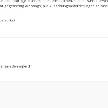
uktion sofortige Transaktionen ermöglichen, können Banküberwei
 gegenseitig allerdings, alle Auszahlungsanforderungen so rasc
abet contact
le işaretlenmişlerdir