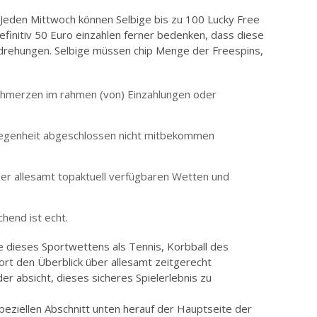
. Jeden Mittwoch können Selbige bis zu 100 Lucky Free
finitiv 50 Euro einzahlen ferner bedenken, dass diese
usdrehungen. Selbige müssen chip Menge der Freespins,
Schmerzen im rahmen (von) Einzahlungen oder
elegenheit abgeschlossen nicht mitbekommen
über allesamt topaktuell verfügbaren Wetten und
hend ist echt.
che dieses Sportwettens als Tennis, Korbball des
ort den Überblick über allesamt zeitgerecht
er absicht, dieses sicheres Spielerlebnis zu
peziellen Abschnitt unten herauf der Hauptseite der