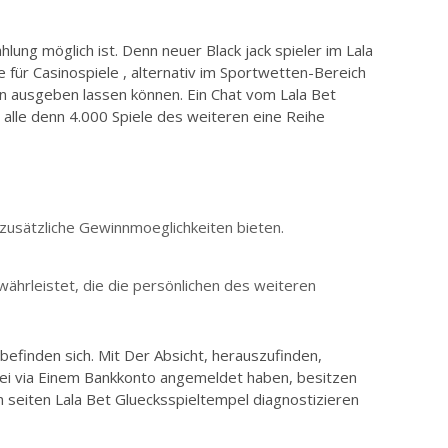
ng möglich ist. Denn neuer Black jack spieler im Lala
 für Casinospiele , alternativ im Sportwetten-Bereich
n ausgeben lassen können. Ein Chat vom Lala Bet
 alle denn 4.000 Spiele des weiteren eine Reihe
 zusätzliche Gewinnmoeglichkeiten bieten.
hrleistet, die die persönlichen des weiteren
befinden sich. Mit Der Absicht, herauszufinden,
bei via Einem Bankkonto angemeldet haben, besitzen
 seiten Lala Bet Gluecksspieltempel diagnostizieren