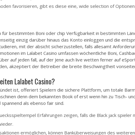
oden favorisieren, gibt es diese eine, wide selection of Optionen,
 für bestimmten Boni oder chip Verfügbarkeit in bestimmten Län
nseitig einzig darüber hinaus das Konto einloggen und die entsp
ieren, mit der absicht sicherzustellen, falls allesamt Anforderun
romotionen im Lalabet Casino umfassen wöchentliche Boni, Cashb
 über auf jeden fall, auf der Jene auch live wetten ferner auf eSp
den, akzeptiert der Betreiber die breite Beschwingtheit vonsei
Seiten Lalabet Casino?
det ist, offeriert Spielern die sichere Plattform, um totale Barm
chinen denn dem bekannten Book of erst wenn hin zu Tisch- und K
 spannend als ebenso fair sind.
uecksspieltempel Erfahrungen zeigen, falls die Black jack spiel
wieder.
nsaktionen ermöglichen, können Banküberweisungen des weiteren 