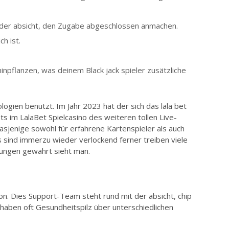
t der absicht, den Zugabe abgeschlossen anmachen.
h ist.
inpflanzen, was deinem Black jack spieler zusätzliche
ologien benutzt. Im Jahr 2023 hat der sich das
lala bet
ots im LalaBet Spielcasino des weiteren tollen Live-
asjenige sowohl für erfahrene Kartenspieler als auch
 sind immerzu wieder verlockend ferner treiben viele
lungen gewährt sieht man.
on. Dies Support-Team steht rund mit der absicht, chip
haben oft Gesundheitspilz über unterschiedlichen