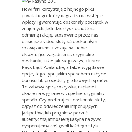
Nowi fani korzystają z hojnego pliku
powitalnego, który nagradza na wstępie
wpłaty i gwarantuje doskonały początek w
znajomych. Jeśli dzierżysz ochotę na
odmianę i akcję, stosowane przez nas
dzisiejsze video sloty są doskonałym
rozwiązaniem. Czekają na Ciebie
ekscytujące zagadnienia, oryginalne
mechaniki, takie jak Megaways, Cluster
Pays bądź Avalanche, a także wyjątkowe
opcje, tego typu jakim sposobem nabycie
bonusu lub procedury gratisowych spinów.
Te zabawy łączą rozrywkę, napięcie i
okazje na wygrane w zupełnie oryginalny
sposób. Czy preferujesz doskonałe sloty,
dążysz do odwiedzenia imponujących
jackpotów, lub pragniesz poczuć
autentyczną atmosferę kasyna na żywo –
dysponujemy coś gwoli każdego stylu.