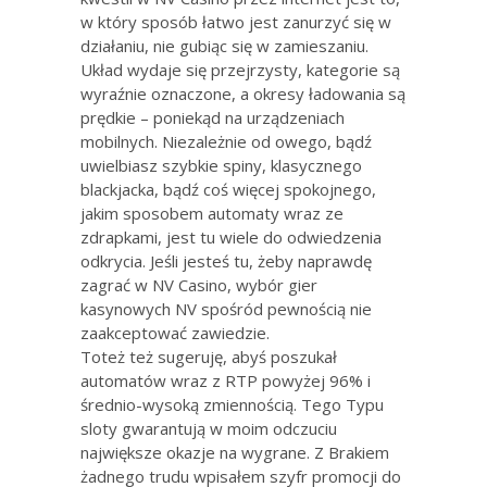
w który sposób łatwo jest zanurzyć się w
działaniu, nie gubiąc się w zamieszaniu.
Układ wydaje się przejrzysty, kategorie są
wyraźnie oznaczone, a okresy ładowania są
prędkie – poniekąd na urządzeniach
mobilnych. Niezależnie od owego, bądź
uwielbiasz szybkie spiny, klasycznego
blackjacka, bądź coś więcej spokojnego,
jakim sposobem automaty wraz ze
zdrapkami, jest tu wiele do odwiedzenia
odkrycia. Jeśli jesteś tu, żeby naprawdę
zagrać w NV Casino, wybór gier
kasynowych NV spośród pewnością nie
zaakceptować zawiedzie.
Toteż też sugeruję, abyś poszukał
automatów wraz z RTP powyżej 96% i
średnio-wysoką zmiennością. Tego Typu
sloty gwarantują w moim odczuciu
największe okazje na wygrane. Z Brakiem
żadnego trudu wpisałem szyfr promocji do