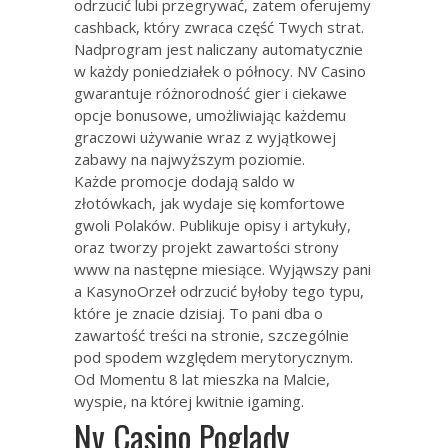
odrzucić lubi przegrywać, zatem oferujemy
cashback, który zwraca część Twych strat.
Nadprogram jest naliczany automatycznie
w każdy poniedziałek o północy. NV Casino
gwarantuje różnorodność gier i ciekawe
opcje bonusowe, umożliwiając każdemu
graczowi używanie wraz z wyjątkowej
zabawy na najwyższym poziomie.
Każde promocje dodają saldo w
złotówkach, jak wydaje się komfortowe
gwoli Polaków. Publikuje opisy i artykuły,
oraz tworzy projekt zawartości strony
www na następne miesiące. Wyjąwszy pani
a KasynoOrzeł odrzucić byłoby tego typu,
które je znacie dzisiaj. To pani dba o
zawartość treści na stronie, szczególnie
pod spodem względem merytorycznym.
Od Momentu 8 lat mieszka na Malcie,
wyspie, na której kwitnie igaming.
Nv Casino Poglądy