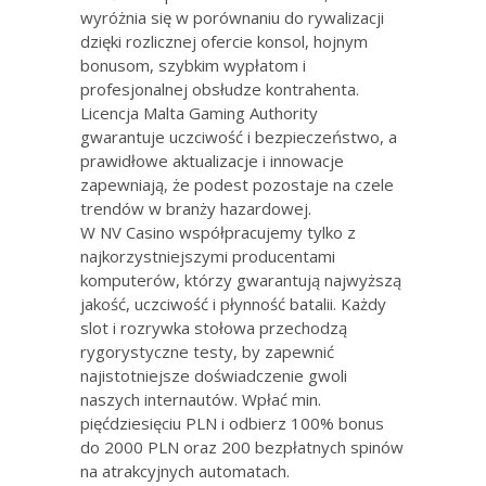
wyróżnia się w porównaniu do rywalizacji
dzięki rozlicznej ofercie konsol, hojnym
bonusom, szybkim wypłatom i
profesjonalnej obsłudze kontrahenta.
Licencja Malta Gaming Authority
gwarantuje uczciwość i bezpieczeństwo, a
prawidłowe aktualizacje i innowacje
zapewniają, że podest pozostaje na czele
trendów w branży hazardowej.
W NV Casino współpracujemy tylko z
najkorzystniejszymi producentami
komputerów, którzy gwarantują najwyższą
jakość, uczciwość i płynność batalii. Każdy
slot i rozrywka stołowa przechodzą
rygorystyczne testy, by zapewnić
najistotniejsze doświadczenie gwoli
naszych internautów. Wpłać min.
pięćdziesięciu PLN i odbierz 100% bonus
do 2000 PLN oraz 200 bezpłatnych spinów
na atrakcyjnych automatach.