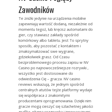
Zawodników
Te zniżki jedynie na urządzenia mobilne
zapewniają wartość dodaną, niezależnie od
momentu tegoż, lub kręcisz automatami do
gier, czy stawiasz zakłady spośród
komórkowy albo tabletu. Jest To sprytny
sposób, aby pozostać z kontaktem i
zmaksymalizować swe wygrane,
gdziekolwiek grasz. Od Czasu
bezproblemowego procesu zapisu w NV
Casino po najnowocześniejsze rozrywki ,
wszystko jest dostosowane do
odwiedzenia Cię – gracza. NV casino
reviews wskazują, że jednym spośród
centralnych atutów tejże platformy wydaje
się współpraca z znakomitymi
producentami oprogramowania. Dzięki nim
gracze mogą cieszyć się szlachetnej jakości
grafiką, płynną rozgrywką i innowacyjnymi