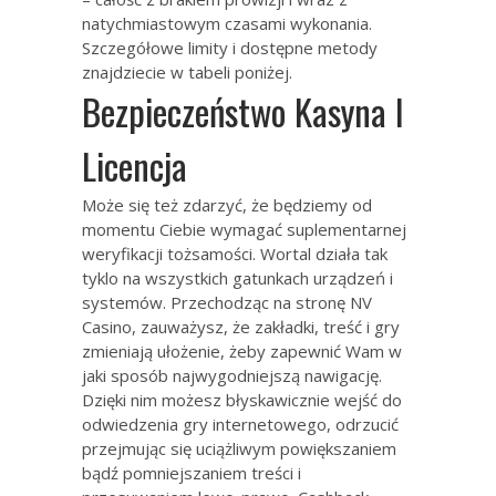
natychmiastowym czasami wykonania.
Szczegółowe limity i dostępne metody
znajdziecie w tabeli poniżej.
Bezpieczeństwo Kasyna I
Licencja
Może się też zdarzyć, że będziemy od
momentu Ciebie wymagać suplementarnej
weryfikacji tożsamości. Wortal działa tak
tyklo na wszystkich gatunkach urządzeń i
systemów. Przechodząc na stronę NV
Casino, zauważysz, że zakładki, treść i gry
zmieniają ułożenie, żeby zapewnić Wam w
jaki sposób najwygodniejszą nawigację.
Dzięki nim możesz błyskawicznie wejść do
odwiedzenia gry internetowego, odrzucić
przejmując się uciążliwym powiększaniem
bądź pomniejszaniem treści i