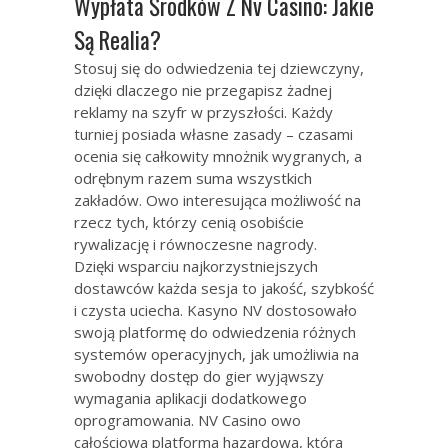
Wypłata Środków Z Nv Casino: Jakie
Są Realia?
Stosuj się do odwiedzenia tej dziewczyny,
dzięki dlaczego nie przegapisz żadnej
reklamy na szyfr w przyszłości. Każdy
turniej posiada własne zasady – czasami
ocenia się całkowity mnożnik wygranych, a
odrębnym razem suma wszystkich
zakładów. Owo interesująca możliwość na
rzecz tych, którzy cenią osobiście
rywalizację i równoczesne nagrody.
Dzięki wsparciu najkorzystniejszych
dostawców każda sesja to jakość, szybkość
i czysta uciecha. Kasyno NV dostosowało
swoją platformę do odwiedzenia różnych
systemów operacyjnych, jak umożliwia na
swobodny dostęp do gier wyjąwszy
wymagania aplikacji dodatkowego
oprogramowania. NV Casino owo
całościowa platforma hazardowa, która