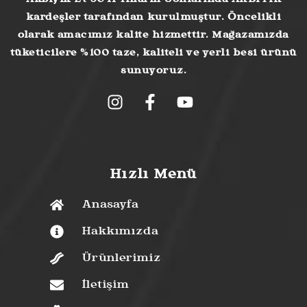
kardeşler tarafından kurulmuştur. Öncelikli
olarak amacımız kalite hizmettir. Mağazamızda
tüketicilere %100 taze, kaliteli ve yerli besi ürünü
sunuyoruz.
Hızlı Menü
Anasayfa
Hakkımızda
Ürünlerimiz
İletişim