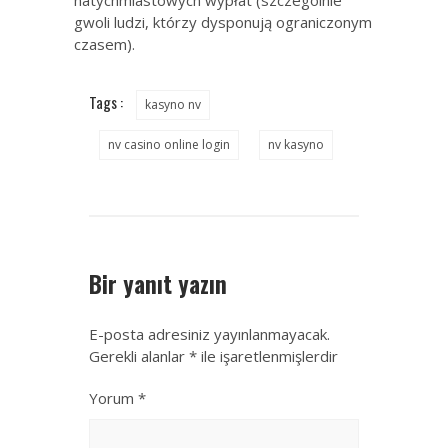
natychmiastowych wypłat (szczególnie
gwoli ludzi, którzy dysponują ograniczonym
czasem).
Tags :
kasyno nv
nv casino online login
nv kasyno
Bir yanıt yazın
E-posta adresiniz yayınlanmayacak.
Gerekli alanlar
*
ile işaretlenmişlerdir
Yorum
*