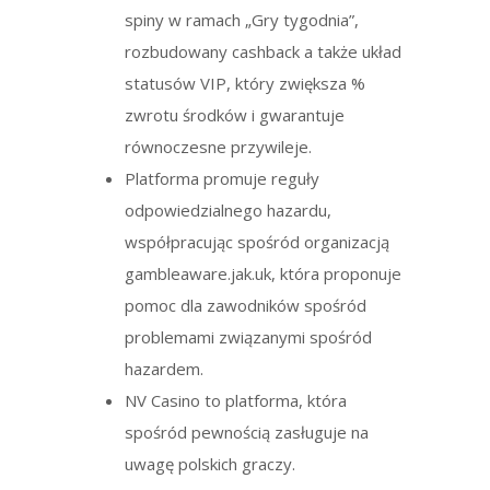
spiny w ramach „Gry tygodnia”,
rozbudowany cashback a także układ
statusów VIP, który zwiększa %
zwrotu środków i gwarantuje
równoczesne przywileje.
Platforma promuje reguły
odpowiedzialnego hazardu,
współpracując spośród organizacją
gambleaware.jak.uk, która proponuje
pomoc dla zawodników spośród
problemami związanymi spośród
hazardem.
NV Casino to platforma, która
spośród pewnością zasługuje na
uwagę polskich graczy.