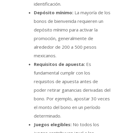
identificación.
Depósito mínimo:
La mayoría de los
bonos de bienvenida requieren un
depósito mínimo para activar la
promoción, generalmente de
alrededor de 200 a 500 pesos
mexicanos.
Requisitos de apuesta:
Es
fundamental cumplir con los
requisitos de apuesta antes de
poder retirar ganancias derivadas del
bono. Por ejemplo, apostar 30 veces
el monto del bono en un período
determinado.
Juegos elegibles:
No todos los