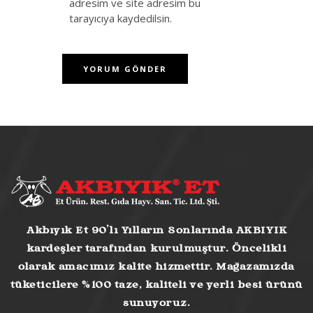
adresim ve site adresim bu
tarayıcıya kaydedilsin.
Akbıyık Et 90’lı Yılların Sonlarında AKBIYIK
kardeşler tarafından kurulmuştur. Öncelikli
olarak amacımız kalite hizmettir. Mağazamızda
tüketicilere %100 taze, kaliteli ve yerli besi ürünü
sunuyoruz.