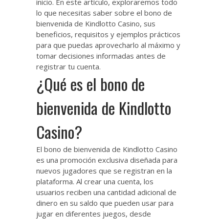
inicio. En este artículo, exploraremos todo
lo que necesitas saber sobre el bono de
bienvenida de Kindlotto Casino, sus
beneficios, requisitos y ejemplos prácticos
para que puedas aprovecharlo al máximo y
tomar decisiones informadas antes de
registrar tu cuenta.
¿Qué es el bono de
bienvenida de Kindlotto
Casino?
El bono de bienvenida de Kindlotto Casino
es una promoción exclusiva diseñada para
nuevos jugadores que se registran en la
plataforma. Al crear una cuenta, los
usuarios reciben una cantidad adicional de
dinero en su saldo que pueden usar para
jugar en diferentes juegos, desde