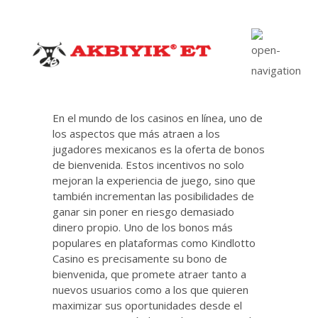
En el mundo de los casinos en línea, uno de
los aspectos que más atraen a los
jugadores mexicanos es la oferta de bonos
de bienvenida. Estos incentivos no solo
mejoran la experiencia de juego, sino que
también incrementan las posibilidades de
ganar sin poner en riesgo demasiado
dinero propio. Uno de los bonos más
populares en plataformas como Kindlotto
Casino es precisamente su bono de
bienvenida, que promete atraer tanto a
nuevos usuarios como a los que quieren
maximizar sus oportunidades desde el