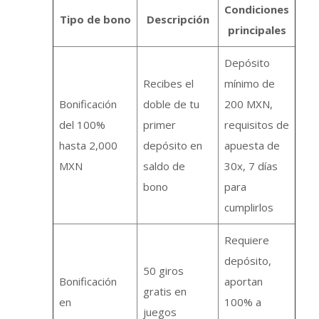
Condiciones
Tipo de bono
Descripción
principales
Depósito
Recibes el
mínimo de
Bonificación
doble de tu
200 MXN,
del 100%
primer
requisitos de
hasta 2,000
depósito en
apuesta de
MXN
saldo de
30x, 7 días
bono
para
cumplirlos
Requiere
depósito,
50 giros
Bonificación
aportan
gratis en
en
100% a
juegos