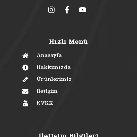
Hızlı Menü
Anasayfa
Hakkımızda
Ürünlerimiz
İletişim
KVKK
İletişim Bilgileri