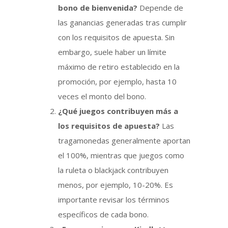
bono de bienvenida?
Depende de
las ganancias generadas tras cumplir
con los requisitos de apuesta. Sin
embargo, suele haber un límite
máximo de retiro establecido en la
promoción, por ejemplo, hasta 10
veces el monto del bono.
¿Qué juegos contribuyen más a
los requisitos de apuesta?
Las
tragamonedas generalmente aportan
el 100%, mientras que juegos como
la ruleta o blackjack contribuyen
menos, por ejemplo, 10-20%. Es
importante revisar los términos
específicos de cada bono.