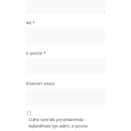
Ad
*
E-posta
*
İnternet sitesi
Daha sonraki yorumlarımda
kullanılması için adım, e-posta