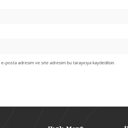
, e-posta adresim ve site adresim bu tarayıcıya kaydedilsin.