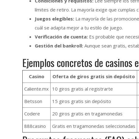
Condiciones y requisitos:
Lee siempre los térmi
límites de retiro. La mayoría exige que cumplas c
Juegos elegibles:
La mayoría de las promociones
cuál se adapta mejor a tu estilo de juego.
Verificación de cuenta:
Es probable que necesite
Gestión del bankroll:
Aunque sean gratis, estab
Ejemplos concretos de casinos e
Casino
Oferta de giros gratis sin depósito
Caliente.mx
10 giros gratis al registrarte
Betsson
15 giros gratis sin depósito
Codere
20 giros gratis en tragamonedas
888casino
Gratis en tragamonedas seleccionadas