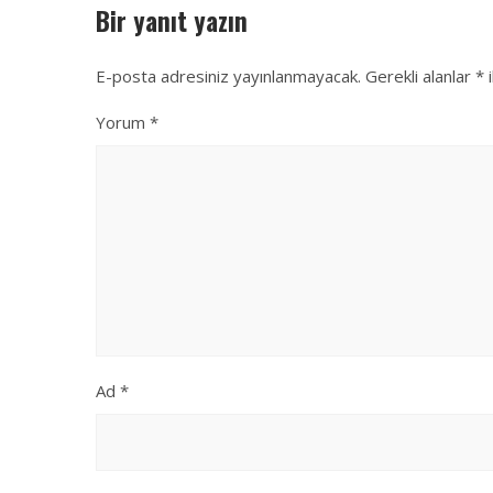
Bir yanıt yazın
E-posta adresiniz yayınlanmayacak.
Gerekli alanlar
*
i
Yorum
*
Ad
*