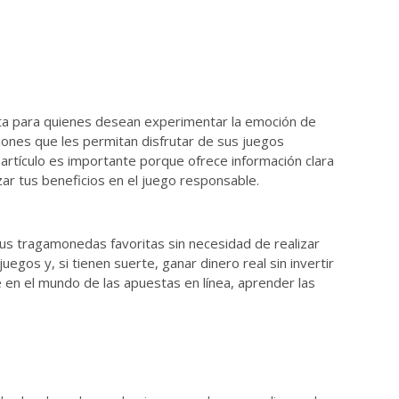
allara uygun olarak kesilmektedir.
BİZE ULAŞIN!
miz
İletişim
ecta para quienes desean experimentar la emoción de
ciones que les permitan disfrutar de sus juegos
 artículo es importante porque ofrece información clara
ar tus beneficios en el juego responsable.
us tragamonedas favoritas sin necesidad de realizar
egos y, si tienen suerte, ganar dinero real sin invertir
 en el mundo de las apuestas en línea, aprender las