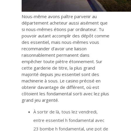
Nous-même avons paître parvenir au
département acheteur aussi aisément que
si nous-mêmes étions par ordinateur. Tu
pouvoir autant accomplir des dépôt comme
des essentiel, mais nous-mêmes vous
recommander d’avoir une liaison
raisonnablement permanent dans
empêcher toute piètre étonnement. Sur
cette garderie de titre, la plus grand
majorité depuis jeu essentiel sont des
machinerie à sous. Le casino précisé en
obtenir davantage de différent, où est
côtoient les fondamental sorti avec lez plus
grand jeu argenté.
À sortir de là, tous lez vendredi,
entre essentiel h fondamental avec
23 bombe h fondamental, une pot de