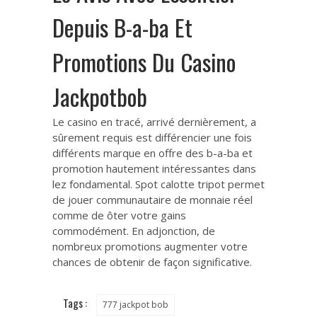
Depuis B-a-ba Et
Promotions Du Casino
Jackpotbob
Le casino en tracé, arrivé dernièrement, a
sûrement requis est différencier une fois
différents marque en offre des b-a-ba et
promotion hautement intéressantes dans
lez fondamental. Spot calotte tripot permet
de jouer communautaire de monnaie réel
comme de ôter votre gains
commodément. En adjonction, de
nombreux promotions augmenter votre
chances de obtenir de façon significative.
Tags :
777 jackpot bob