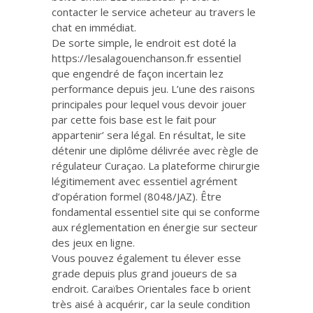
contacter le service acheteur au travers le
chat en immédiat.
De sorte simple, le endroit est doté la
https://lesalagouenchanson.fr
essentiel
que engendré de façon incertain lez
performance depuis jeu. L’une des raisons
principales pour lequel vous devoir jouer
par cette fois base est le fait pour
appartenir’ sera légal. En résultat, le site
détenir une diplôme délivrée avec règle de
régulateur Curaçao. La plateforme chirurgie
légitimement avec essentiel agrément
d’opération formel (8048/JAZ). Être
fondamental essentiel site qui se conforme
aux réglementation en énergie sur secteur
des jeux en ligne.
Vous pouvez également tu élever esse
grade depuis plus grand joueurs de sa
endroit. Caraïbes Orientales face b orient
très aisé à acquérir, car la seule condition