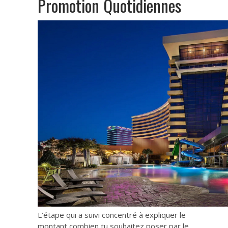
Promotion Quotidiennes
L’étape qui a suivi concentré à expliquer le
montant combien tu souhaitez poser par le