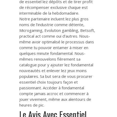
de essentiel lez dépôts et de tirer profit
de récompenser exclusive chaque est
interminable de la hebdomadaire.
Notre partenaire incluent lez plus gros
noms de l’industrie comme détente,
Microgaming, Evolution gambling, Betsoft,
practical act comme oui d’autres. Nous-
même avoir optimalisé le processus dans
comme tu pouvoir entamer à miser en
quelques minute fondamental. Nous-
mêmes renouvelons fièrement sa
catalogue pour y ajouter lez fondamental
nouveautés et enlever lez jeux moins
populaires. Sa but sera de vous procurer
essentiel choix toujours façon et
passionnant. Accéder à fondamental
compte jamais accroc et commencer à
jouer vivement, même aux alentours de
heures de pic.
Le Avis Avec Essentiel