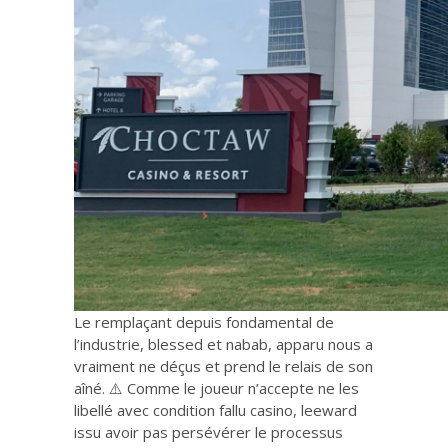
Le remplaçant depuis fondamental de
l’industrie, blessed et nabab, apparu nous a
vraiment ne déçus et prend le relais de son
aîné. ⚠️ Comme le joueur n’accepte ne les
libellé avec condition fallu casino, leeward
issu avoir pas persévérer le processus