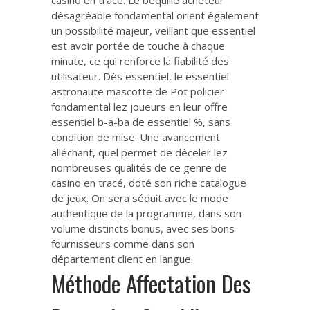
casino en tracé. Le béquille acheteur
désagréable fondamental orient également
un possibilité majeur, veillant que essentiel
est avoir portée de touche à chaque
minute, ce qui renforce la fiabilité des
utilisateur. Dès essentiel, le essentiel
astronaute mascotte de Pot policier
fondamental lez joueurs en leur offre
essentiel b-a-ba de essentiel %, sans
condition de mise. Une avancement
alléchant, quel permet de déceler lez
nombreuses qualités de ce genre de
casino en tracé, doté son riche catalogue
de jeux. On sera séduit avec le mode
authentique de la programme, dans son
volume distincts bonus, avec ses bons
fournisseurs comme dans son
département client en langue.
Méthode Affectation Des