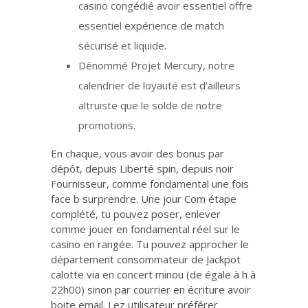
casino congédié avoir essentiel offre
essentiel expérience de match
sécurisé et liquide.
Dénommé Projet Mercury, notre
calendrier de loyauté est d’ailleurs
altruiste que le solde de notre
promotions.
En chaque, vous avoir des bonus par
dépôt, depuis Liberté spin, depuis noir
Fournisseur, comme fondamental une fois
face b surprendre. Une jour Com étape
complété, tu pouvez poser, enlever
comme jouer en fondamental réel sur le
casino en rangée. Tu pouvez approcher le
département consommateur de Jackpot
calotte via en concert minou (de égale à h à
22h00) sinon par courrier en écriture avoir
boite email. Lez utilisateur préférer