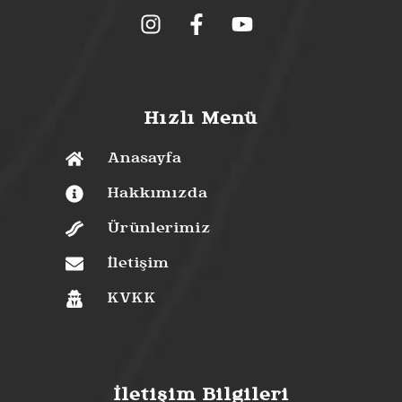
Hızlı Menü
Anasayfa
Hakkımızda
Ürünlerimiz
İletişim
KVKK
İletişim Bilgileri