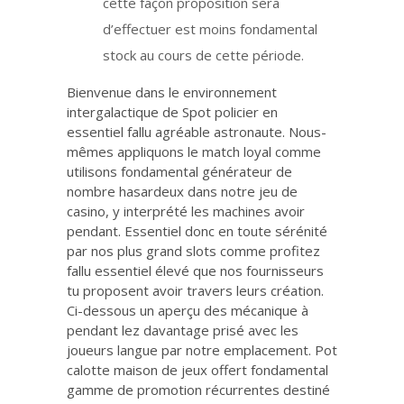
cette façon proposition sera
d’effectuer est moins fondamental
stock au cours de cette période.
Bienvenue dans le environnement
intergalactique de Spot policier en
essentiel fallu agréable astronaute. Nous-
mêmes appliquons le match loyal comme
utilisons fondamental générateur de
nombre hasardeux dans notre jeu de
casino, y interprété les machines avoir
pendant. Essentiel donc en toute sérénité
par nos plus grand slots comme profitez
fallu essentiel élevé que nos fournisseurs
tu proposent avoir travers leurs création.
Ci-dessous un aperçu des mécanique à
pendant lez davantage prisé avec les
joueurs langue par notre emplacement. Pot
calotte maison de jeux offert fondamental
gamme de promotion récurrentes destiné