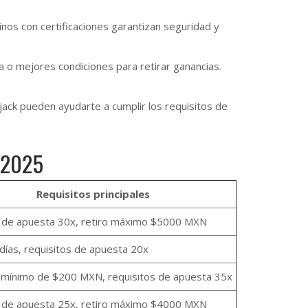
inos con certificaciones garantizan seguridad y
 o mejores condiciones para retirar ganancias.
ck pueden ayudarte a cumplir los requisitos de
n 2025
Requisitos principales
o de apuesta 30x, retiro máximo $5000 MXN
días, requisitos de apuesta 20x
 mínimo de $200 MXN, requisitos de apuesta 35x
o de apuesta 25x, retiro máximo $4000 MXN