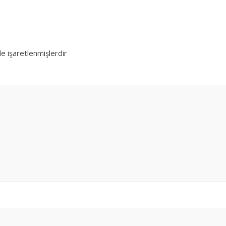
le işaretlenmişlerdir