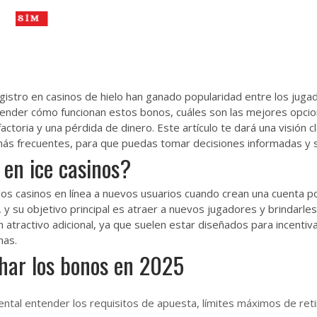
Hayvanlarımız veteriner hekim kontrolünde yetiştirilerek
SİM
akkımızda
Ürünlerimiz
Çiftliğimiz
Şubelerimiz
Galeri
egistro en casinos de hielo han ganado popularidad entre los ju
tender cómo funcionan estos bonos, cuáles son las mejores opci
actoria y una pérdida de dinero. Este artículo te dará una visión c
más frecuentes, para que puedas tomar decisiones informadas y s
 en ice casinos?
s casinos en línea a nuevos usuarios cuando crean una cuenta por
 y su objetivo principal es atraer a nuevos jugadores y brindarles
n atractivo adicional, ya que suelen estar diseñados para incenti
nas.
char los bonos en 2025
tal entender los requisitos de apuesta, límites máximos de reti