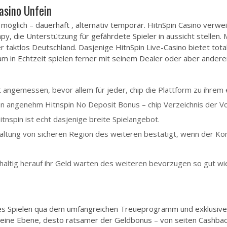
asino Unfein
 möglich – dauerhaft , alternativ temporär. HitnSpin Casino verw
 die Unterstützung für gefährdete Spieler in aussicht stellen. 
er taktlos Deutschland. Dasjenige HitnSpin Live-Casino bietet total
am in Echtzeit spielen ferner mit seinem Dealer oder aber ander
 angemessen, bevor allem für jeder, chip die Plattform zu ihrem 
ngenehm Hitnspin No Deposit Bonus – chip Verzeichnis der Vorte
nspin ist echt dasjenige breite Spielangebot.
ltung von sicheren Region des weiteren bestätigt, wenn der Konto
hhaltig herauf ihr Geld warten des weiteren bevorzugen so gut wie 
ges Spielen qua dem umfangreichen Treueprogramm und exklusive
 deine Ebene, desto ratsamer der Geldbonus – von seiten Cashba