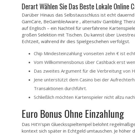
Derart Wählen Sie Das Beste Lokale Online C
Darüber Hinaus das Selbstausschluss ist echt dauernd
GamCare, BeGambleAware , alternativ Gambling Therapy,
auf Englisch – ein Nachteil für unerfahrene Kartenspiel
großen Selektion mit Tischen. Du kannst über Livestre
Echtzeit, während ihr dies Spielgeschehen verfolgst.
Chip Mindesteinzahlung vonseiten zehn € ist echt
Vom Willkommensbonus über Cashback erst wenn a
Das zweites Argument für die Verbreitung von Hit
Jene unterstützt dem Casino bei der Aufrechterha
Transaktionen durchführt.
Schließlich möchten Kartenspieler nicht allzu nac
Euro Bonus Ohne Einzahlung
Das Hit’n’spin Gluecksspieltempel belohnt regelmäßi
kontext sich später in Echtgeld umtauschen. Je höher