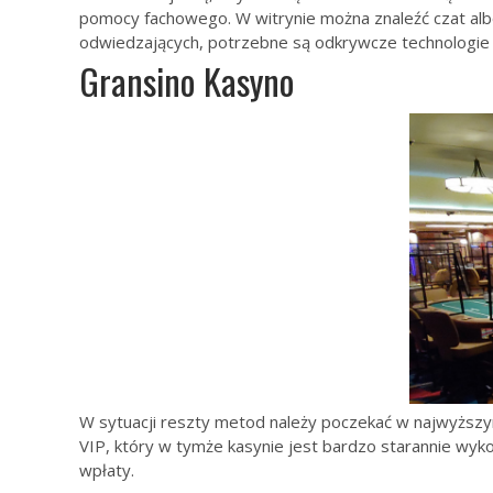
pomocy fachowego. W witrynie można znaleźć czat albo
odwiedzających, potrzebne są odkrywcze technologie i
Gransino Kasyno
W sytuacji reszty metod należy poczekać w najwyższym
VIP, który w tymże kasynie jest bardzo starannie wyko
wpłaty.