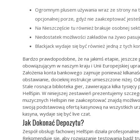
Ogromnym plusem używania wraz ze strony na te
opcjonalnej porze, gdyż nie zaakceptować jesteś
Na Nieszczęście tu również brakuje osobnej sekt
Niedostatek możliwości zakładów na żywo pasuje 
Blackjack wydaje się być również jedną z tych ko
Bardzo prawdopodobne, że na jakimś etapie, jeszcze 
obowiązującym w naszym kraju i Unii Europejskiej upr
Założenia konta bankowego zajmuje ponieważ kilkanaści
obstawianie, docieknij instrukcje umieszczone niżej. Od
Stale rosnąca biblioteka gier, zawierająca kilka tysię
HellSpin. W niniejszej zestawień prezentujemy szczeg
muzycznych Hellspin nie zaakceptować znajdą możliwo
swoją podstawową ofertą kasynową na wszystkich ur
kasyna, wydaje się być live czat.
Jak Dokonać Depozytu?
Zespół obsługi fachowej HellSpin działa profesjonalni
Rekomenduje się, aby rozwiązanie testowania bądź tru