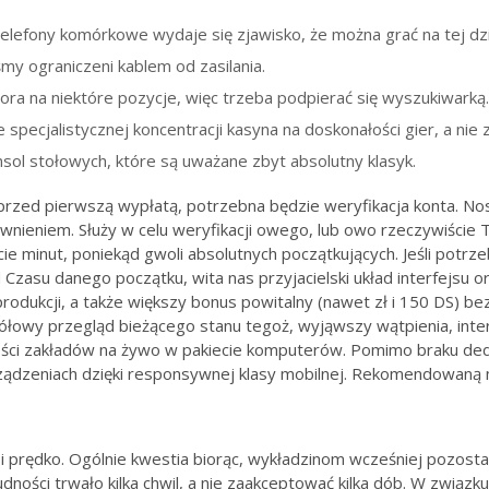
lefony komórkowe wydaje się zjawisko, że można grać na tej dz
my ograniczeni kablem od zasilania.
ora na niektóre pozycje, więc trzeba podpierać się wyszukiwarką.
specjalistycznej koncentracji kasyna na doskonałości gier, a ni
nsol stołowych, które są uważane zbyt absolutny klasyk.
przed pierwszą wypłatą, potrzebna będzie weryfikacja konta. No
awnieniem. Służy w celu weryfikacji owego, lub owo rzeczywiści
e minut, poniekąd gwoli absolutnych początkujących. Jeśli potrze
 Czasu danego początku, wita nas przyjacielski układ interfejsu o
cy produkcji, a także większy bonus powitalny (nawet zł i 150 DS)
ółowy przegląd bieżącego stanu tegoż, wyjąwszy wątpienia, inter
ści zakładów na żywo w pakiecie komputerów. Pomimo braku dedy
ządzeniach dzięki responsywnej klasy mobilnej. Rekomendowan
e i prędko. Ogólnie kwestia biorąc, wykładzinom wcześniej pozost
dności trwało kilka chwil, a nie zaakceptować kilka dób. W zwią