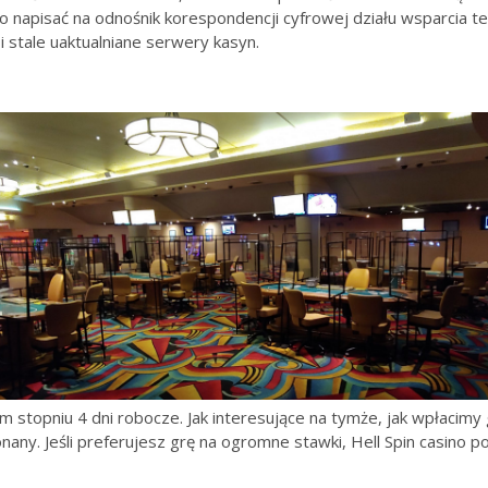
 napisać na odnośnik korespondencji cyfrowej działu wsparcia t
 stale uaktualniane serwery kasyn.
 stopniu 4 dni robocze. Jak interesujące na tymże, jak wpłacimy
nany. Jeśli preferujesz grę na ogromne stawki, Hell Spin casino p