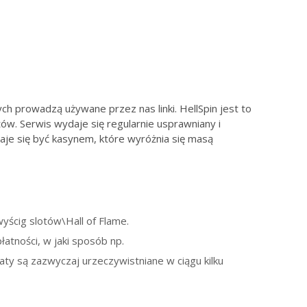
Mİ kurallara uygun olarak kesilmektedir.
BİZE ULAŞIN!
miz
İletişim
 prowadzą używane przez nas linki. HellSpin jest to
ów. Serwis wydaje się regularnie usprawniany i
aje się być kasynem, które wyróżnia się masą
ścig slotów\Hall of Flame.
atności, w jaki sposób np.
y są zazwyczaj urzeczywistniane w ciągu kilku