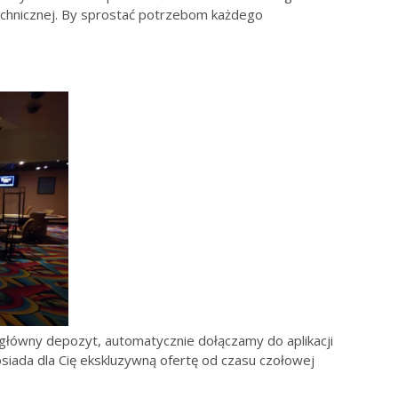
echnicznej. By sprostać potrzebom każdego
 główny depozyt, automatycznie dołączamy do aplikacji
osiada dla Cię ekskluzywną ofertę od czasu czołowej