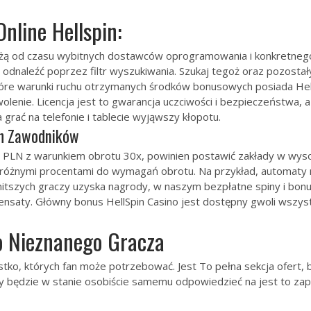
line Hellspin:
żą od czasu wybitnych dostawców oprogramowania i konkretnego 
h odnaleźć poprzez filtr wyszukiwania. Szukaj tegoż oraz pozosta
które warunki ruchu otrzymanych środków bonusowych posiada Hel
ie. Licencja jest to gwarancja uczciwości i bezpieczeństwa, a u
a grać na telefonie i tablecie wyjąwszy kłopotu.
ch Zawodników
tka PLN z warunkiem obrotu 30x, powinien postawić zakłady w wys
ę różnymi procentami do wymagań obrotu. Na przykład, automaty
itszych graczy uzyska nagrody, w naszym bezpłatne spiny i bon
ensaty. Główny bonus HellSpin Casino jest dostępny gwoli wszys
o Nieznanego Gracza
ystko, których fan może potrzebować. Jest To pełna sekcja ofert,
żdy będzie w stanie osobiście samemu odpowiedzieć na jest to zap