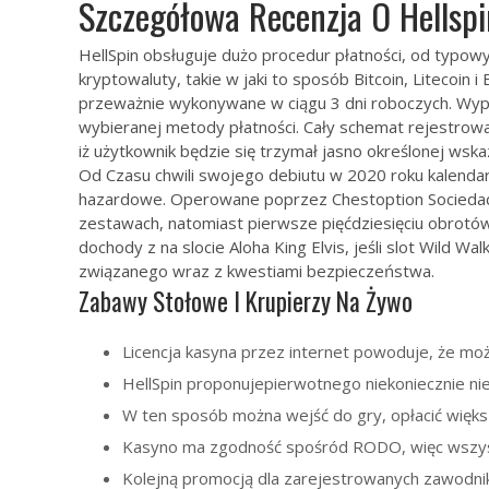
Szczegółowa Recenzja O Hellsp
HellSpin obsługuje dużo procedur płatności, od typowyc
kryptowaluty, takie w jaki to sposób Bitcoin, Litecoi
przeważnie wykonywane w ciągu 3 dni roboczych. Wypł
wybieranej metody płatności. Cały schemat rejestrow
iż użytkownik będzie się trzymał jasno określonej wsk
Od Czasu chwili swojego debiutu w 2020 roku kalendar
hazardowe. Operowane poprzez Chestoption Sociedad d
zestawach, natomiast pierwsze pięćdziesięciu obrotó
dochody z na slocie Aloha King Elvis, jeśli slot Wild
związanego wraz z kwestiami bezpieczeństwa.
Zabawy Stołowe I Krupierzy Na Żywo
Licencja kasyna przez internet powoduje, że mo
HellSpin proponujepierwotnego niekoniecznie ni
W ten sposób można wejść do gry, opłacić więks
Kasyno ma zgodność spośród RODO, więc wszyst
Kolejną promocją dla zarejestrowanych zawodni