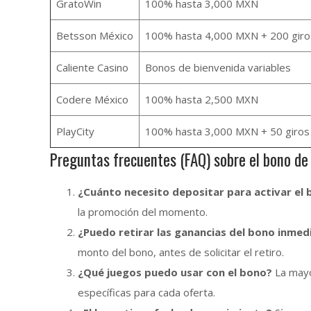
GratoWin
100% hasta 3,000 MXN
Betsson México
100% hasta 4,000 MXN + 200 giros
Caliente Casino
Bonos de bienvenida variables
Codere México
100% hasta 2,500 MXN
PlayCity
100% hasta 3,000 MXN + 50 giros
Preguntas frecuentes (FAQ) sobre el bono d
¿Cuánto necesito depositar para activar el
la promoción del momento.
¿Puedo retirar las ganancias del bono inme
monto del bono, antes de solicitar el retiro.
¿Qué juegos puedo usar con el bono?
La mayo
específicas para cada oferta.