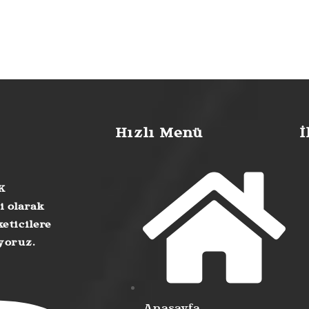
Hızlı Menü
İ
K
i olarak
eticilere
uyoruz.
Anasayfa