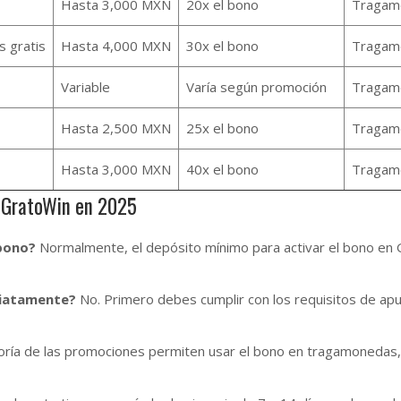
Hasta 3,000 MXN
20x el bono
Tragamo
 gratis
Hasta 4,000 MXN
30x el bono
Tragamo
Variable
Varía según promoción
Tragamo
Hasta 2,500 MXN
25x el bono
Tragamo
Hasta 3,000 MXN
40x el bono
Tragamo
e GratoWin en 2025
 bono?
Normalmente, el depósito mínimo para activar el bono en
diatamente?
No. Primero debes cumplir con los requisitos de ap
ría de las promociones permiten usar el bono en tragamonedas, bl