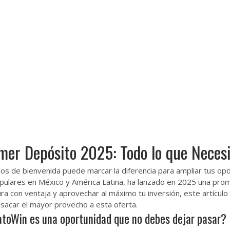
akkımızda
Ürünlerimiz
Çiftliğimiz
Şubelerimiz
Galeri
mer Depósito 2025: Todo lo que Neces
os de bienvenida puede marcar la diferencia para ampliar tus opo
opulares en México y América Latina, ha lanzado en 2025 una prom
a con ventaja y aprovechar al máximo tu inversión, este artículo 
sacar el mayor provecho a esta oferta.
ratoWin es una oportunidad que no debes dejar pasar?