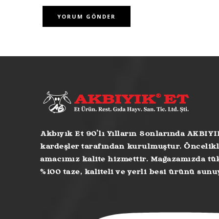
Akbıyık Et 90’lı Yılların Sonlarında AKBIYI
kardeşler tarafından kurulmuştur. Öncelikl
amacımız kalite hizmettir. Mağazamızda tük
%100 taze, kaliteli ve yerli besi ürünü sun