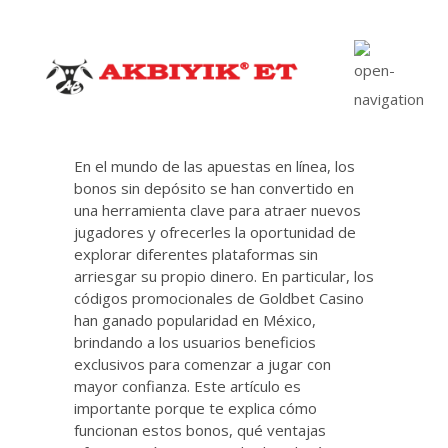
En el mundo de las apuestas en línea, los
bonos sin depósito se han convertido en
una herramienta clave para atraer nuevos
jugadores y ofrecerles la oportunidad de
explorar diferentes plataformas sin
arriesgar su propio dinero. En particular, los
códigos promocionales de Goldbet Casino
han ganado popularidad en México,
brindando a los usuarios beneficios
exclusivos para comenzar a jugar con
mayor confianza. Este artículo es
importante porque te explica cómo
funcionan estos bonos, qué ventajas