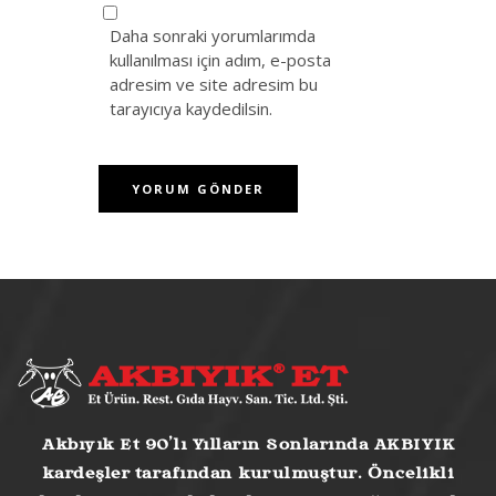
Daha sonraki yorumlarımda
kullanılması için adım, e-posta
adresim ve site adresim bu
tarayıcıya kaydedilsin.
Akbıyık Et 90’lı Yılların Sonlarında AKBIYIK
kardeşler tarafından kurulmuştur. Öncelikli