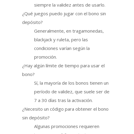
siempre la validez antes de usarlo.
¿Qué juegos puedo jugar con el bono sin
depósito?
Generalmente, en tragamonedas,
blackjack y ruleta, pero las
condiciones varían según la
promoción.
¿Hay algún límite de tiempo para usar el
bono?
Sí, la mayoría de los bonos tienen un
período de validez, que suele ser de
7 a 30 días tras la activación.
¿Necesito un código para obtener el bono
sin depósito?
Algunas promociones requieren