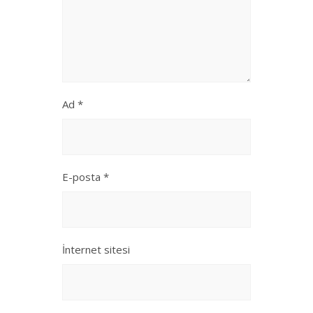
Ad
*
E-posta
*
İnternet sitesi