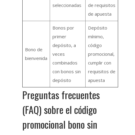
seleccionadas
de requisitos
de apuesta
Bonos por
Depósito
primer
mínimo,
depósito, a
código
Bono de
veces
promocional,
bienvenida
combinados
cumplir con
con bonos sin
requisitos de
depósito
apuesta
Preguntas frecuentes
(FAQ) sobre el código
promocional bono sin