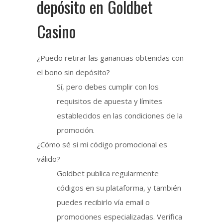
depósito en Goldbet
Casino
¿Puedo retirar las ganancias obtenidas con
el bono sin depósito?
Sí, pero debes cumplir con los
requisitos de apuesta y límites
establecidos en las condiciones de la
promoción.
¿Cómo sé si mi código promocional es
válido?
Goldbet publica regularmente
códigos en su plataforma, y también
puedes recibirlo vía email o
promociones especializadas. Verifica