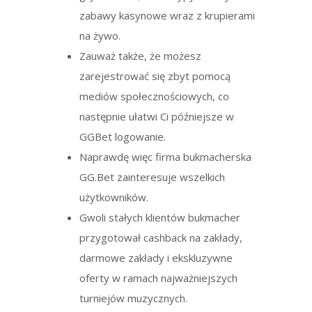
zabawy kasynowe wraz z krupierami
na żywo.
Zauważ także, że możesz
zarejestrować się zbyt pomocą
mediów społecznościowych, co
następnie ułatwi Ci późniejsze w
GGBet logowanie.
Naprawdę więc firma bukmacherska
GG.Bet zainteresuje wszelkich
użytkowników.
Gwoli stałych klientów bukmacher
przygotował cashback na zakłady,
darmowe zakłady i ekskluzywne
oferty w ramach najważniejszych
turniejów muzycznych.