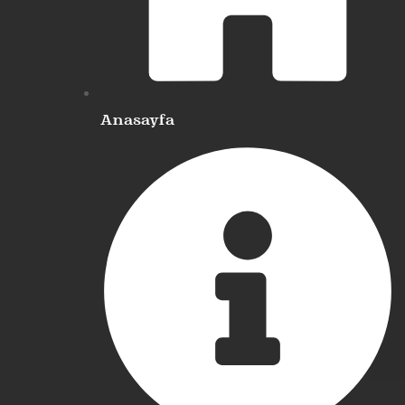
Anasayfa