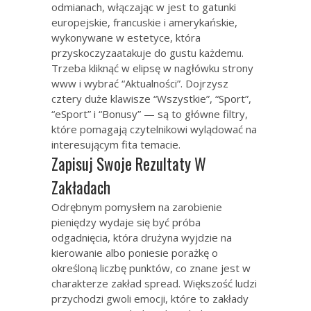
odmianach, włączając w jest to gatunki
europejskie, francuskie i amerykańskie,
wykonywane w estetyce, która
przyskoczyzaatakuje do gustu każdemu.
Trzeba kliknąć w elipsę w nagłówku strony
www i wybrać “Aktualności”. Dojrzysz
cztery duże klawisze “Wszystkie”, “Sport”,
“eSport” i “Bonusy” — są to główne filtry,
które pomagają czytelnikowi wylądować na
interesującym fita temacie.
Zapisuj Swoje Rezultaty W
Zakładach
Odrębnym pomysłem na zarobienie
pieniędzy wydaje się być próba
odgadnięcia, która drużyna wyjdzie na
kierowanie albo poniesie porażkę o
określoną liczbę punktów, co znane jest w
charakterze zakład spread. Większość ludzi
przychodzi gwoli emocji, które to zakłady