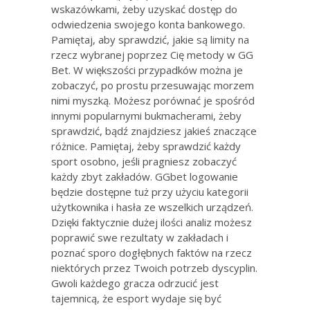
wskazówkami, żeby uzyskać dostęp do
odwiedzenia swojego konta bankowego.
Pamiętaj, aby sprawdzić, jakie są limity na
rzecz wybranej poprzez Cię metody w GG
Bet. W większości przypadków można je
zobaczyć, po prostu przesuwając morzem
nimi myszką. Możesz porównać je spośród
innymi popularnymi bukmacherami, żeby
sprawdzić, bądź znajdziesz jakieś znaczące
różnice. Pamiętaj, żeby sprawdzić każdy
sport osobno, jeśli pragniesz zobaczyć
każdy zbyt zakładów. GGbet logowanie
będzie dostępne tuż przy użyciu kategorii
użytkownika i hasła ze wszelkich urządzeń.
Dzięki faktycznie dużej ilości analiz możesz
poprawić swe rezultaty w zakładach i
poznać sporo dogłębnych faktów na rzecz
niektórych przez Twoich potrzeb dyscyplin.
Gwoli każdego gracza odrzucić jest
tajemnicą, że esport wydaje się być