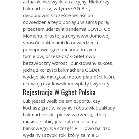
aktualnie niezwykle atrakcyjny. Niektórzy
bukmacherzy, w tymże GG Bet,
dysponowali szczęście wsiąść do
odwiedzenia tego pociągu w samą porę,
przedtem uderzyła pandemia COVID. Od
Momentu prostej strony www domowej
spośród zakładami do odwiedzenia
pełnoprawnego sponsora drużyn i
turniejów, przeszłość GGBet owo
bezzwłoczny wzrost i punktowany sukces.
Jedną z korzyści bukmachera GGBet
wydaje się mnogość metod płatności, które
ułatwiają użytkownikom wpłaty i wypłaty.
Rejestracja W Ggbet Polska
Lub jesteś wielbicielem eSportu, czy
kochasz grać w kasynie i obstawiać zakłady
bukmacherskie, pierwszą rzeczą, którą
musisz zrobić, jest założenie konta
bankowego. Na szczęście — owo bardzo
wydajny i szybki tok, który zajmie Ci