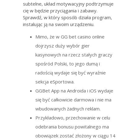
subtelne, układ motywacyjny podtrzymuje
cię w będzie przyciągania i zabawy.
Sprawdź, w który sposób działa program,
instalując ją na swoim urządzeniu.
Mimo, że w GG bet casino online
dojrzysz duży wybór gier
kasynowych na rzecz stałych graczy
spośród Polski, to jego dumą i
radością wydaje się być wyraźnie
sekcja eSportowa.
GGBet App na Androida i iOS wydaje
się być całkowicie darmowa i nie ma
wbudowanych żadnych reklam.
Przykładowo, przechowanie w celu
odebrania bonusu powitalnego ma
obowiązek zostać złożony w ciągu 14