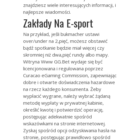
znajdziesz wiele interesujących informacji, i
najlepsze wiadomości.
Zakłady Na E-sport
Na przykład, jeśli bukmacher ustawi
over/under na 2,pięć, możesz obstawić
bądź spotkanie będzie miał więcej czy
skromniej niż dwa,pięć rundy albo mapy.
Witryna Www GG.Bet wydaje się być
licencjonowana i regulowana poprzez
Curacao eGaming Commission, zapewniając
dobre i otwarte doświadczenia hazardowe
na rzecz każdego konsumenta. Żeby
wypłacić wygrane, należy wybrać żądaną
metodę wypłaty w prywatnej kabinie,
określić kwotę i potwierdzić operację,
postępując adekwatnie spośród
wskazówkami na stronie internetowej.
Zyskaj spośród opcji odzyskiwania hasła na
stronie, postępując prawidłowo spośród