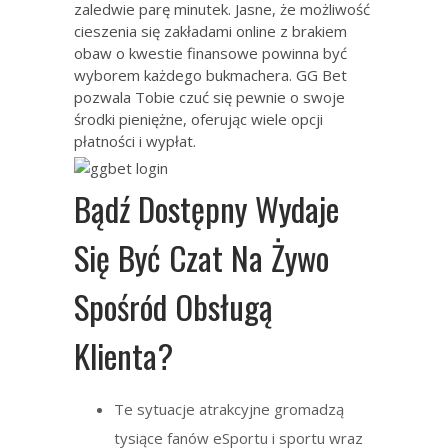
zaledwie parę minutek. Jasne, że możliwość
cieszenia się zakładami online z brakiem
obaw o kwestie finansowe powinna być
wyborem każdego bukmachera. GG Bet
pozwala Tobie czuć się pewnie o swoje
środki pieniężne, oferując wiele opcji
płatności i wypłat.
Bądź Dostępny Wydaje
Się Być Czat Na Żywo
Spośród Obsługą
Klienta?
Te sytuacje atrakcyjne gromadzą
tysiące fanów eSportu i sportu wraz