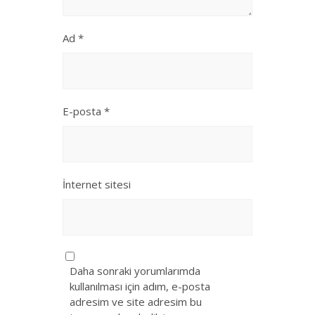
Ad
*
E-posta
*
İnternet sitesi
Daha sonraki yorumlarımda
kullanılması için adım, e-posta
adresim ve site adresim bu