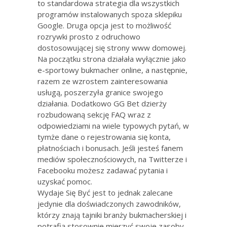
to standardowa strategia dla wszystkich
programów instalowanych spoza sklepiku
Google. Druga opcja jest to możliwość
rozrywki prosto z odruchowo
dostosowującej się strony www domowej.
Na początku strona działała wyłącznie jako
e-sportowy bukmacher online, a następnie,
razem ze wzrostem zainteresowania
usługą, poszerzyła granice swojego
działania. Dodatkowo GG Bet dzierży
rozbudowaną sekcję FAQ wraz z
odpowiedziami na wiele typowych pytań, w
tymże dane o rejestrowania się konta,
płatnościach i bonusach. Jeśli jesteś fanem
mediów społecznościowych, na Twitterze i
Facebooku możesz zadawać pytania i
uzyskać pomoc.
Wydaje Się Być jest to jednak zalecane
jedynie dla doświadczonych zawodników,
którzy znają tajniki branży bukmacherskiej i
potrafią stosownie mierzyć swoje zasoby.