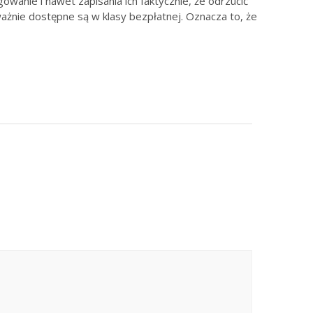
anie i nawet zapisania ich faktycznie, że odrzucić
żnie dostępne są w klasy bezpłatnej. Oznacza to, że