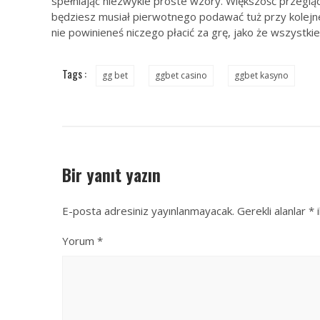
spełniając niezwykle proste wzory. Większość przeglą
będziesz musiał pierwotnego podawać tuż przy kolejn
nie powinieneś niczego płacić za grę, jako że wszystki
Tags :
gg bet
ggbet casino
ggbet kasyno
Bir yanıt yazın
E-posta adresiniz yayınlanmayacak.
Gerekli alanlar
*
i
Yorum
*