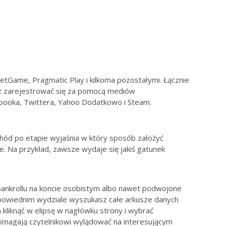
irilerek İSLAMİ kurallara uygun olarak kesilmektedir.
BİZE ULAŞIN!
miz
İletişim
Game, Pragmatic Play i kilkoma pozostałymi. Łącznie
esz zarejestrować się za pomocą mediów
booka, Twittera, Yahoo Dodatkowo i Steam.
hód po etapie wyjaśnia w który sposób założyć
e. Na przykład, zawsze wydaje się jakiś gatunek
nkrollu na koncie osobistym albo nawet podwojone
dpowiednim wydziale wyszukasz całe arkusze danych
kliknąć w elipsę w nagłówku strony i wybrać
e pomagają czytelnikowi wylądować na interesującym