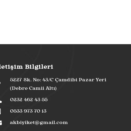
letişim Bilgileri
5227 Sk. No: 43/C Çamdibi Pazar Yeri
(Debre Camii Altı)
0232 462 43 55
0533 973 70 13
akbiyiket@gmail.com