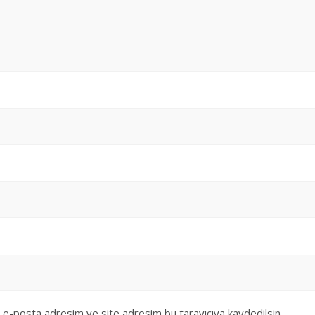
, e-posta adresim ve site adresim bu tarayıcıya kaydedilsin.