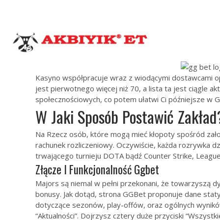
akbiyiket@gmail.com
0 232 462 43 55
HEL
Anasayfa
H
Kasyno współpracuje wraz z wiodącymi dostawcami op
jest pierwotnego więcej niż 70, a lista ta jest ciągl
społecznościowych, co potem ułatwi Ci późniejsze w
W Jaki Sposób Postawić Zakład
Na Rzecz osób, które mogą mieć kłopoty spośród założ
rachunek rozliczeniowy. Oczywiście, każda rozrywka d
trwającego turnieju DOTA bądź Counter Strike, Leagu
Złącze I Funkcjonalność Ggbet
Majors są niemal w pełni przekonani, że towarzysz
bonusy. Jak dotąd, strona GGBet proponuje dane stat
dotyczące sezonów, play-offów, oraz ogólnych wyników
“Aktualności”. Dojrzysz cztery duże przyciski “Wszystk