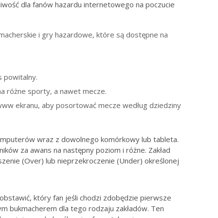
iwość dla fanów hazardu internetowego na poczucie
kmacherskie i gry hazardowe, które są dostępne na
 powitalny.
 na różne sporty, a nawet mecze.
e www ekranu, aby posortować mecze według dziedziny
komputerów wraz z dowolnego komórkowy lub tableta.
ników za awans na następny poziom i różne. Zakład
szenie (Over) lub nieprzekroczenie (Under) określonej
obstawić, który fan
jeśli chodzi
zdobędzie pierwsze
zym bukmacherem dla tego rodzaju zakładów. Ten