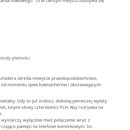
zkamia mailowego. To w tamtym miejscu zdobywa się
etody płatności.
outsidera określa mniejsze prawdopodobieństwo,
i od momentu opinii bukmacherów i obstawiających.
witalny. Gdy to już zrobisz, dokonaj pierwszej wpłaty
it, innymi słowy czterdzieści PLN. Aby rozrywka na
e.
 wystarczy wyłącznie mieć połączenie wraz z
rczająco pamięci na telefonie komórkowym. Do