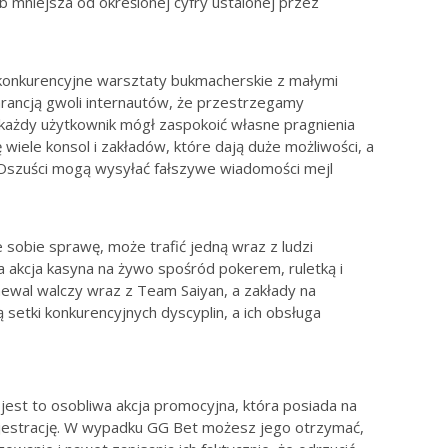
b mniejsza od określonej cyfry ustalonej przez
onkurencyjne warsztaty bukmacherskie z małymi
arancją gwoli internautów, że przestrzegamy
każdy użytkownik mógł zaspokoić własne pragnienia
wiele konsol i zakładów, które dają duże możliwości, a
 Oszuści mogą wysyłać fałszywe wiadomości mejl
sobie sprawę, może trafić jedną wraz z ludzi
 akcja kasyna na żywo spośród pokerem, ruletką i
ewal walczy wraz z Team Saiyan, a zakłady na
tki konkurencyjnych dyscyplin, a ich obsługa
est to osobliwa akcja promocyjna, która posiada na
ejestrację. W wypadku GG Bet możesz jego otrzymać,