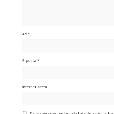
Ad
*
E-posta
*
İnternet sitesi
Daha sonraki yorumlarımda kullanılması için adım